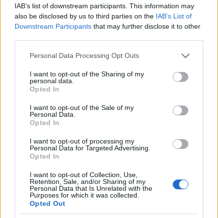
IAB’s list of downstream participants. This information may
ευκρίνεια που χρειαζόμασταν.
also be disclosed by us to third parties on the
IAB’s List of
Προηγούμενες μελέτες είχαν ήδη χαρτογραφήσει τη
Downstream Participants
that may further disclose it to other
θερμοκρασία του
WASP-18b
σε δύο διαστάσεις. Όμως
third parties.
τώρα, χρησιμοποιώντας φως διαφορετικών μηκών
Please note that this website/app uses one or more Google
Personal Data Processing Opt Outs
κύματος, η ομάδα μπόρεσε να δημιουργήσει ένα
services and may gather and store information including but
τρισδιάστατο μοντέλο. Ορισμένα μήκη κύματος
not limited to your visit or usage behaviour. You may click to
I want to opt-out of the Sharing of my
personal data.
απορροφώνται από το νερό και αποκαλύπτουν τα
grant or deny consent to Google and its third-party tags to
Opted In
use your data for below specified purposes in below Google
ανώτερα, «υγρά» στρώματα της ατμόσφαιρας, ενώ
consent section.
I want to opt-out of the Sale of my
άλλα διαπερνούν βαθύτερα, επιτρέποντας στο Webb
Personal Data.
να «δει» σε διαφορετικά επίπεδα.
Opted In
I want to opt-out of processing my
Συνδυάζοντας δεκάδες τέτοιες παρατηρήσεις, οι
Personal Data for Targeted Advertising.
επιστήμονες δημιούργησαν έναν 3D χάρτη της
Opted In
ατμόσφαιρας σε διάφορα βάθη. Το αποτέλεσμα
I want to opt-out of Collection, Use,
δείχνει πως η φωτεινή πλευρά του πλανήτη χωρίζεται
Retention, Sale, and/or Sharing of my
Personal Data that Is Unrelated with the
σε δύο σαφείς θερμικές ζώνες: ένα καυτό «hotspot»
Purposes for which it was collected.
Opted Out
στο κέντρο — το σημείο που δέχεται απευθείας το