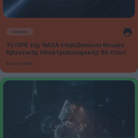
Science
Το IXPE της NASA επιβεβαιώνει θεωρία
Κβαντικής Ηλεκτροδυναμικής 90 ετών
#James Webb