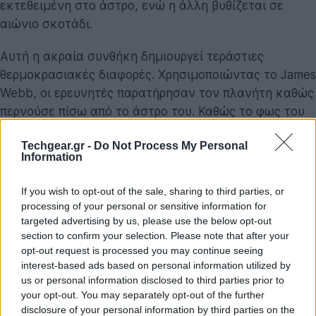
εκτεθειμένη στο άστρο, ενώ η άλλη βυθίζεται σε
αιώνιο σκοτάδι.
Αυτή η ακραία συνθήκη δημιουργεί τεράστιες
θερμοκρασιακές διαφορές. Χρησιμοποιώντας το James
Webb, οι ερευνητές παρατήρησαν τον πλανήτη καθώς
περνούσε πίσω από το άστρο του. Καθώς το φως του
πλανήτη μειωνόταν σταδιακά, μπόρεσαν να
Techgear.gr -
Do Not Process My Personal
μετρήσουν πώς αλλάζει η φωτεινότητα σε διάφορα
Information
μήκη κύματος — μια διαδικασία που αποκαλύπτει τις
θερμοκρασίες και τη χημική σύσταση σε διαφορετικά
If you wish to opt-out of the sale, sharing to third parties, or
ύψη της ατμόσφαιρας.
processing of your personal or sensitive information for
targeted advertising by us, please use the below opt-out
Αναζητούμε ανεπαίσθητες μεταβολές σε
section to confirm your selection. Please note that after your
opt-out request is processed you may continue seeing
πολύ μικρά τμήματα της επιφάνειας του
interest-based ads based on personal information utilized by
πλανήτη, καθώς αυτά εξαφανίζονται και
us or personal information disclosed to third parties prior to
επανεμφανίζονται. Είναι εξαιρετικά
your opt-out. You may separately opt-out of the further
δύσκολο, αλλά το Webb μάς δίνει την
disclosure of your personal information by third parties on the