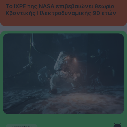
Το IXPE της NASA επιβεβαιώνει θεωρία
Κβαντικής Ηλεκτροδυναμικής 90 ετών