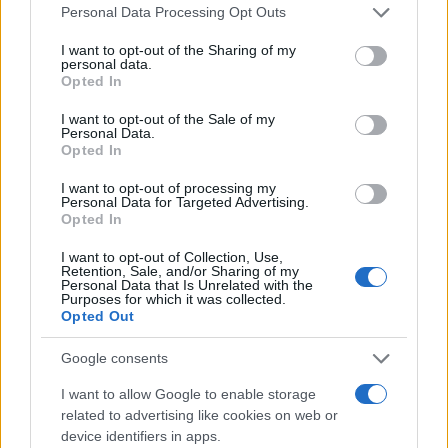
Please note that this website/app uses one or more Google
Personal Data Processing Opt Outs
εκτός του κόσμου
) δεν μπορεί να υπάρξει, όχι επειδή
services and may gather and store information including but
το απαγορεύει κάποιο δόγμα, αλλά επειδή τα
not limited to your visit or usage behaviour. You may click to
I want to opt-out of the Sharing of my
personal data.
grant or deny consent to Google and its third-party tags to
μαθηματικά του Σύμπαντος δεν αφήνουν «χώρο» για
Opted In
use your data for below specified purposes in below Google
αυτόν. Αν υπήρχε, δεν θα έβλεπε τίποτα.
consent section.
I want to opt-out of the Sale of my
Personal Data.
Διαβάστε επίσης
Opted In
I want to opt-out of processing my
Personal Data for Targeted Advertising.
Opted In
I want to opt-out of Collection, Use,
Retention, Sale, and/or Sharing of my
Personal Data that Is Unrelated with the
Purposes for which it was collected.
Opted Out
Google consents
I want to allow Google to enable storage
related to advertising like cookies on web or
device identifiers in apps.