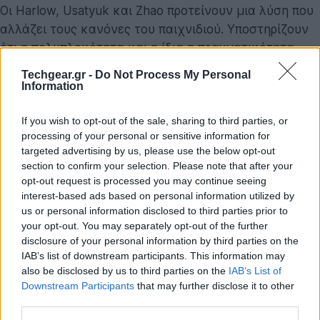
Οι Harlow, Usatyuk και Zhao προτείνουν μια λύση που
αλλάζει τους κανόνες του παιχνιδιού. Υποστηρίζουν
ότι η πολυπλοκότητα και η ίδια η πραγματικότητα
αναδύονται μόνο όταν ο παρατηρητής αποτελεί μέρος
Techgear.gr -
Do Not Process My Personal
του συστήματος.
Δεν μπορείς να παρατηρήσεις το
Information
Σύμπαν αν δεν είσαι κομμάτι του
.
If you wish to opt-out of the sale, sharing to third parties, or
«
Σε ένα κλειστό Σύμπαν, δεν υπάρχει χώρος για
processing of your personal or sensitive information for
targeted advertising by us, please use the below opt-out
έναν παρατηρητή που στέκεται απ’ έξω και κοιτάζει
section to confirm your selection. Please note that after your
μέσα
», εξηγούν οι ερευνητές. Η πράξη της
opt-out request is processed you may continue seeing
παρατήρησης απαιτεί αλληλεπίδραση, και σε ένα
interest-based ads based on personal information utilized by
σύστημα που περιέχει τα πάντα, ο παρατηρητής
us or personal information disclosed to third parties prior to
your opt-out. You may separately opt-out of the further
πρέπει αναγκαστικά να βρίσκεται εντός των ορίων
disclosure of your personal information by third parties on the
του.
IAB’s list of downstream participants. This information may
also be disclosed by us to third parties on the
IAB’s List of
Αυτό το συμπέρασμα οδηγεί σε μια συναρπαστική
Downstream Participants
that may further disclose it to other
ανατροπή: Ο «εξωτερικός παρατηρητής» (
ο Θεός, με
third parties.
την έννοια της απόλυτης, αντικειμενικής γνώσης