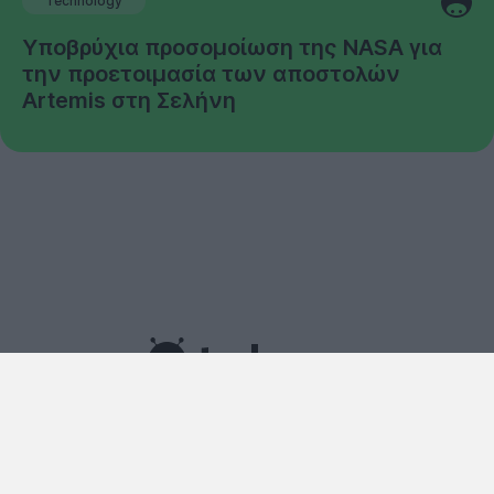
Technology
Υποβρύχια προσομοίωση της NASA για
την προετοιμασία των αποστολών
Artemis στη Σελήνη
Copyright © techgear 2026