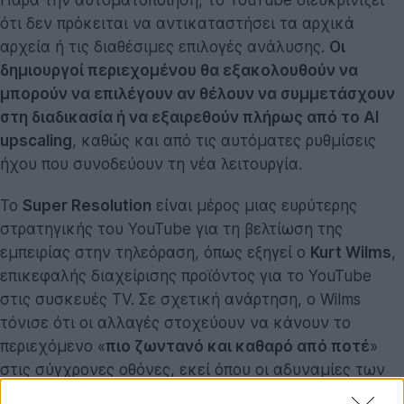
ότι δεν πρόκειται να αντικαταστήσει τα αρχικά
αρχεία ή τις διαθέσιμες επιλογές ανάλυσης.
Οι
δημιουργοί περιεχομένου θα εξακολουθούν να
μπορούν να επιλέγουν αν θέλουν να συμμετάσχουν
στη διαδικασία ή να εξαιρεθούν πλήρως από το AI
upscaling
, καθώς και από τις αυτόματες ρυθμίσεις
ήχου που συνοδεύουν τη νέα λειτουργία.
Το
Super Resolution
είναι μέρος μιας ευρύτερης
στρατηγικής του YouTube για τη βελτίωση της
εμπειρίας στην τηλεόραση, όπως εξηγεί ο
Kurt Wilms
,
επικεφαλής διαχείρισης προϊόντος για το YouTube
στις συσκευές TV. Σε σχετική ανάρτηση, ο Wilms
τόνισε ότι οι αλλαγές στοχεύουν να κάνουν το
περιεχόμενο «
πιο ζωντανό και καθαρό από ποτέ
»
στις σύγχρονες οθόνες, εκεί όπου οι αδυναμίες των
βίντεο χαμηλής ανάλυσης είναι πιο εμφανείς.