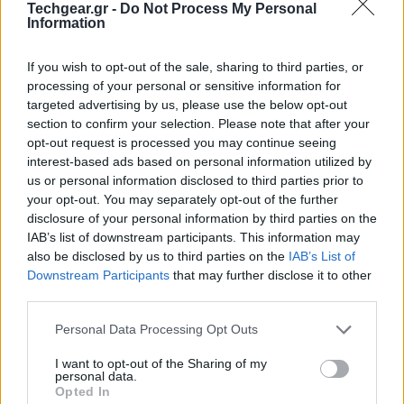
Techgear.gr -
Do Not Process My Personal
Information
Παράλληλα, η εταιρεία δοκιμάζει και μια σειρά από
πρόσθετες βελτιώσεις
που σχετίζονται με τη
If you wish to opt-out of the sale, sharing to third parties, or
δημιουργία περιεχομένου. Ένα σημαντικό
νέο
processing of your personal or sensitive information for
χαρακτηριστικό είναι η αύξηση του ορίου για τα
targeted advertising by us, please use the below opt-out
thumbnails
: από 2MB που ίσχυε μέχρι σήμερα, το όριο
section to confirm your selection. Please note that after your
opt-out request is processed you may continue seeing
ανεβαίνει στα 50MB, επιτρέποντας έτσι στους
interest-based ads based on personal information utilized by
δημιουργούς να ανεβάζουν προεπισκοπήσεις πολύ
us or personal information disclosed to third parties prior to
υψηλότερης ποιότητας. Παράλληλα, το YouTube
your opt-out. You may separately opt-out of the further
συνεργάζεται με επιλεγμένους δημιουργούς για τη
disclosure of your personal information by third parties on the
IAB’s list of downstream participants. This information may
δοκιμή μεγαλύτερων αρχείων βίντεο
, ώστε να
also be disclosed by us to third parties on the
IAB’s List of
επιτρέψει την αποστολή υλικού με λιγότερη συμπίεση
Downstream Participants
that may further disclose it to other
και συνεπώς καλύτερη ποιότητα εικόνας.
third parties.
Please note that this website/app uses one or more Google
Personal Data Processing Opt Outs
services and may gather and store information including but
not limited to your visit or usage behaviour. You may click to
I want to opt-out of the Sharing of my
personal data.
grant or deny consent to Google and its third-party tags to
Opted In
use your data for below specified purposes in below Google