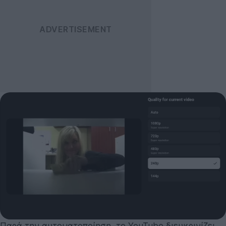
Παρά την αυτοματοποίηση, το YouTube διευκρινίζει