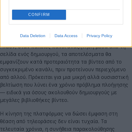
ο χρόνος παραμονής των χρηστών στην πλατφόρμα,
αλλά και να διευκολυνθεί η ανακάλυψη νέου
CONFIRM
περιεχομένου.
Επιπλέον,
η εφαρμογή του YouTube για smart TVs
Data Deletion
Data Access
Privacy Policy
αποκτά μια πιο έξυπνη λειτουργία αναζήτησης
.
Πλέον, όταν κάποιος κάνει αναζήτηση μέσα από τη
σελίδα ενός δημιουργού, τα αποτελέσματα θα
εμφανίζουν κατά προτεραιότητα τα βίντεο από το
συγκεκριμένο κανάλι, πριν προτείνουν περιεχόμενο
από αλλού. Πρόκειται για μια μικρή αλλά ουσιαστική
βελτίωση που λύνει ένα χρόνιο πρόβλημα πλοήγησης
— ειδικά για όσους ακολουθούν δημιουργούς με
μεγάλες βιβλιοθήκες βίντεο.
Η κίνηση της πλατφόρμας να δώσει έμφαση στη
θέαση από τηλεοράσεις δεν είναι τυχαία. Τα
τελευταία χρόνια, η συνήθεια παρακολούθησης