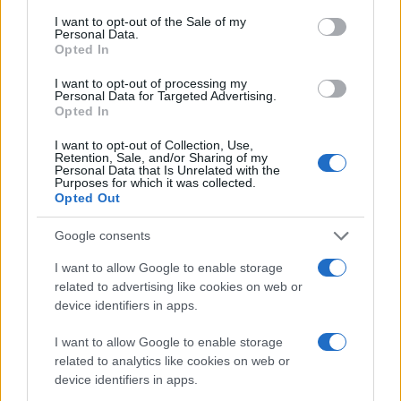
consent section.
I want to opt-out of the Sale of my
Personal Data.
Opted In
I want to opt-out of processing my
Personal Data for Targeted Advertising.
Opted In
I want to opt-out of Collection, Use,
Ωστόσο, οι αλλαγές δεν σταματούν στην πλευρά των
Retention, Sale, and/or Sharing of my
Personal Data that Is Unrelated with the
δημιουργών. Το YouTube φέρνει
νέα χαρακτηριστικά
Purposes for which it was collected.
και για τους θεατές
. Ένα από αυτά είναι τα
Opted Out
«
immersive previews
», ένα σύστημα προεπισκόπησης
Google consents
που
θυμίζει έντονα τη λειτουργία autoplay
προεπισκοπήσεων του Netflix
. Οι χρήστες θα
I want to allow Google to enable storage
related to advertising like cookies on web or
μπορούν να βλέπουν αποσπάσματα και να
device identifiers in apps.
περιηγούνται στα αγαπημένα τους κανάλια μέσα από
δυναμικές, διαδραστικές προεπισκοπήσεις που
I want to allow Google to enable storage
εμφανίζονται στην αρχική σελίδα των εφαρμογών για
related to analytics like cookies on web or
device identifiers in apps.
τηλεοράσεις. Ο στόχος είναι να αυξηθεί η εμπλοκή και