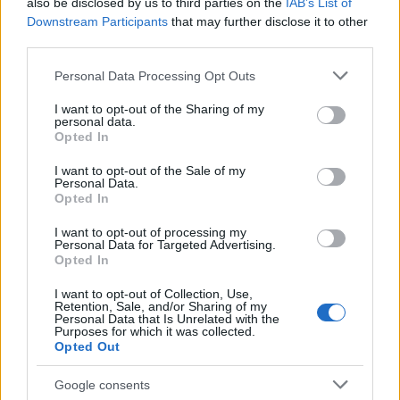
also be disclosed by us to third parties on the
IAB’s List of
Downstream Participants
that may further disclose it to other
third parties.
Please note that this website/app uses one or more Google
Personal Data Processing Opt Outs
services and may gather and store information including but
not limited to your visit or usage behaviour. You may click to
I want to opt-out of the Sharing of my
personal data.
grant or deny consent to Google and its third-party tags to
Opted In
use your data for below specified purposes in below Google
consent section.
I want to opt-out of the Sale of my
Personal Data.
Opted In
Για να περάσουμε στο ζουμί, οι νικητές προέκυψαν
από το script της εφαρμογής που χρησιμοποιήσαμε,
I want to opt-out of processing my
Personal Data for Targeted Advertising.
και κερδίζουν από ένα Steam Code για το καλύτερο
Opted In
Strategy Game της χρονιάς,
Total War: Shogun 2 - Fall
I want to opt-out of Collection, Use,
of the Samurai
, είναι οι:
Retention, Sale, and/or Sharing of my
Personal Data that Is Unrelated with the
Purposes for which it was collected.
Kostas Stamboulidis
Opted Out
Giannis Katras
Google consents