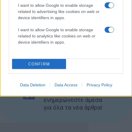
Χρυσούλα Βασιλείου
I want to allow Google to enable storage
Θεόδωρος Κουμαδίτης
related to advertising like cookies on web or
device identifiers in apps.
Stelios Diplarakos
Παρακαλούνται οι νικητές να
επικοινωνήσουν
με το
I want to allow Google to enable storage
related to analytics like cookies on web or
info@techgear.gr
για περαιτέρω λεπτομέρειες
device identifiers in apps.
σχετικά με την αποστολή του δώρου τους.
Σας ευχαριστούμε όλους για τη συμμετοχή!
CONFIRM
Ακολουθήστε το
Techgear.gr στο Google
Data Deletion
Data Access
Privacy Policy
News
για να
ενημερώνεστε άμεσα
για όλα τα νέα άρθρα!