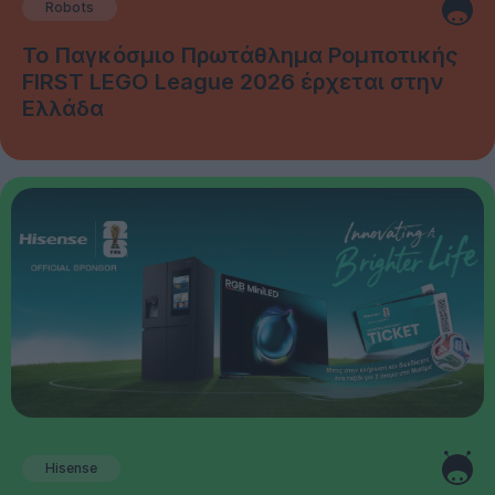
Robots
Το Παγκόσμιο Πρωτάθλημα Ρομποτικής
FIRST LEGO League 2026 έρχεται στην
Ελλάδα
Hisense