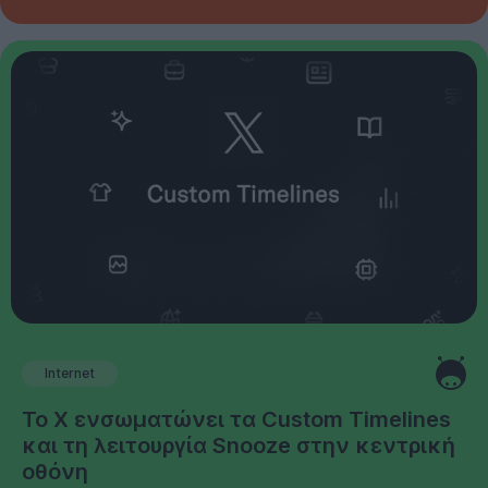
Internet
Το X ενσωματώνει τα Custom Timelines
και τη λειτουργία Snooze στην κεντρική
οθόνη