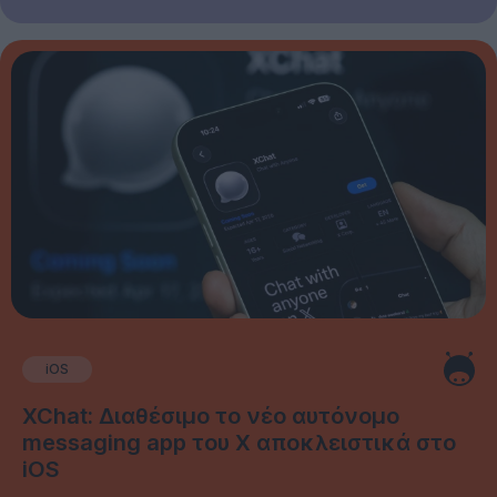
iOS
XChat: Διαθέσιμο το νέο αυτόνομο
messaging app του X αποκλειστικά στο
iOS