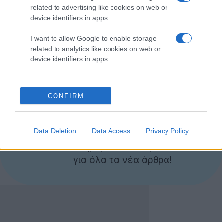
pin up to six conversations that will stay at
related to advertising like cookies on web or
the top of your DM inbox.
device identifiers in apps.
Available on Android, iOS, and web.
I want to allow Google to enable storage
related to analytics like cookies on web or
pic.twitter.com/kIjlzf9XLJ
device identifiers in apps.
— Twitter Support (@TwitterSupport)
February 17,
2022
CONFIRM
Ακολουθήστε το
Techgear.gr στο Google
Data Deletion
Data Access
Privacy Policy
News
για να
ενημερώνεστε άμεσα
για όλα τα νέα άρθρα!