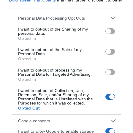
Downstream Participants
that may further disclose it to other
Sphere και Quill, απορροφώντας και το δυναμικό τους
third parties.
για να συνεχίσουν κανονικά την εργασία τους επάνω
Please note that this website/app uses one or more Google
Personal Data Processing Opt Outs
στις messaging λειτουργίες. Δεν αποκλείεται, λοιπόν,
services and may gather and store information including but
στο κοντινό μέλλον να έχουμε ακόμα περισσότερες
not limited to your visit or usage behaviour. You may click to
I want to opt-out of the Sharing of my
personal data.
grant or deny consent to Google and its third-party tags to
προσθήκες στο σύστημα DM του Twitter.
Opted In
use your data for below specified purposes in below Google
consent section.
*Ακολουθήστε το
Techgear.gr σ
το Google News για
I want to opt-out of the Sale of my
Personal Data.
να ενημερώνεστε άμεσα για όλα τα νέα άρθρα
! Όσοι
Opted In
χρησιμοποιείτε υπηρεσία RSS (π.χ.
Feedly
), μπορείτε
I want to opt-out of processing my
να προσθέσετε το techgear.gr στη λίστα σας με
Personal Data for Targeted Advertising.
Opted In
αντιγραφή και επικόλληση της διεύθυνσης
https://www.techgear.gr/feed/
στο αντίστοιχο πεδίο
I want to opt-out of Collection, Use,
Retention, Sale, and/or Sharing of my
της υπηρεσίας σας. Αν προτιμάτε το Twitter, θα μας
Personal Data that Is Unrelated with the
Purposes for which it was collected.
βρείτε στο προφίλ
@techgeargr
Opted Out
Keep your fave DM convos easily
Google consents
accessible by pinning them! You can now
I want to allow Google to enable storage