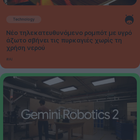
Technology
Νέο τηλεκατευθυνόμενο ρομπότ με υγρό
άζωτο σβήνει τις πυρκαγιές χωρίς τη
χρήση νερού
#AI