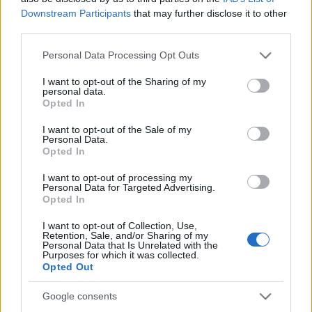
τηλεχειρισμό. Παρατηρεί κανείς πώς τα πόδια του
Downstream Participants
that may further disclose it to other
κινούνται με ταχύτητα πάνω στην επιφάνεια, ενώ ο
third parties.
κορμός του γέρνει προς τα πίσω για να δημιουργήσει
Please note that this website/app uses one or more Google
αντίβαρο. Αυτό το είδος συντονισμού απαιτεί έναν
Personal Data Processing Opt Outs
services and may gather and store information including but
εξαιρετικά εξελιγμένο αλγόριθμο ελέγχου, που
not limited to your visit or usage behaviour. You may click to
I want to opt-out of the Sharing of my
αξιοποιεί δεδομένα από αισθητήρες πίεσης,
personal data.
grant or deny consent to Google and its third-party tags to
Opted In
επιτάχυνσης και οπτικής αναγνώρισης για να
use your data for below specified purposes in below Google
consent section.
υπολογίζει κάθε μικρή προσαρμογή του βάρους σε
I want to opt-out of the Sale of my
Personal Data.
πραγματικό χρόνο.
Opted In
Η επιτυχία αυτή αποδεικνύει ότι το G1
I want to opt-out of processing my
Personal Data for Targeted Advertising.
διαθέτει
προηγμένο
AI
σύστημα ισορροπίας
, ικανό
Opted In
να αντιμετωπίζει πολύπλοκες δυναμικές συνθήκες.
I want to opt-out of Collection, Use,
Είναι μια επίδειξη όχι μόνο δύναμης, αλλά και της
Retention, Sale, and/or Sharing of my
Personal Data that Is Unrelated with the
λεπτής μηχανικής ακριβείας που απαιτείται για να
Purposes for which it was collected.
Opted Out
κάνει ένα ανθρωποειδές ρομπότ να κινείται με
φυσικότητα, χωρίς να φαίνεται μηχανικό ή
Google consents
«άκαμπτο».