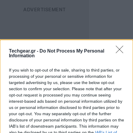
Φυσικά, από τεχνικής άποψης, η δύναμη που
Techgear.gr -
Do Not Process My Personal
Information
απαιτείται για να μετακινηθεί το αυτοκίνητο σε μια
λεία επιφάνεια δεν είναι τόσο μεγάλη όσο φαίνεται. Η
If you wish to opt-out of the sale, sharing to third parties, or
αντίσταση λόγω τριβής και κύλισης είναι
processing of your personal or sensitive information for
περιορισμένη. Όμως αυτό που κάνει το επίτευγμα
targeted advertising by us, please use the below opt-out
εντυπωσιακό δεν είναι τόσο η δύναμη του G1, όσο η
section to confirm your selection. Please note that after your
opt-out request is processed you may continue seeing
ικανότητά του να
παραμένει σταθερό και να
interest-based ads based on personal information utilized by
προσαρμόζει το βάρος του
με ακρίβεια χιλιοστού,
us or personal information disclosed to third parties prior to
ακόμη και καθώς το όχημα κινείται.
your opt-out. You may separately opt-out of the further
disclosure of your personal information by third parties on the
Στο video, το ρομπότ λειτουργεί
αυτόνομα
, χωρίς
IAB’s list of downstream participants. This information may
also be disclosed by us to third parties on the
IAB’s List of