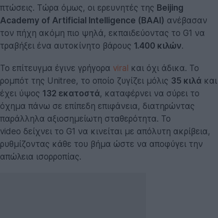
πτώσεις. Τώρα όμως, οι ερευνητές της
Beijing
Academy of Artificial Intelligence (BAAI)
ανέβασαν
τον πήχη ακόμη πιο ψηλά, εκπαιδεύοντας το G1 να
τραβήξει ένα αυτοκίνητο βάρους
1.400 κιλών
.
Το επίτευγμα έγινε γρήγορα
viral
και όχι άδικα. Το
ρομπότ της Unitree, το οποίο ζυγίζει μόλις
35 κιλά
και
έχει ύψος
132 εκατοστά
, καταφέρνει να σύρει το
όχημα πάνω σε επίπεδη επιφάνεια, διατηρώντας
παράλληλα αξιοσημείωτη σταθερότητα. Το
video δείχνει το G1 να κινείται με απόλυτη ακρίβεια,
ρυθμίζοντας κάθε του βήμα ώστε να αποφύγει την
απώλεια ισορροπίας.