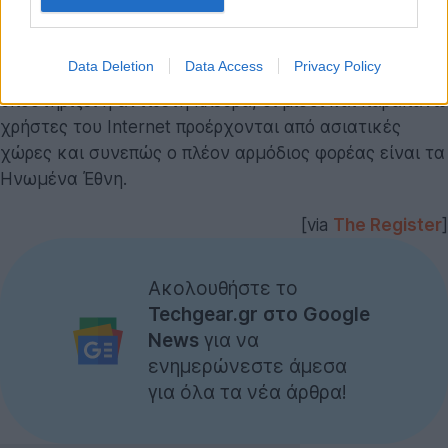
καινούριο και υφίσταται την τελευταία δεκαετία.
Αυτή τη στιγμή στη δικαιοδοσία των ΗΠΑ βρίσκεται
Data Deletion
Data Access
Privacy Policy
το "κλεισίμο" ιστοσελίδων (ICANN) αλλά όπως
υποστηρίζει η αντίθετη πλευρά, οι μισοί και παραπάνω
χρήστες του Internet προέρχονται από ασιατικές
χώρες και συνεπώς ο πλέον αρμόδιος φορέας είναι τα
Ηνωμένα Έθνη.
[via
The Register
]
Ακολουθήστε το
Techgear.gr στο Google
News
για να
ενημερώνεστε άμεσα
για όλα τα νέα άρθρα!