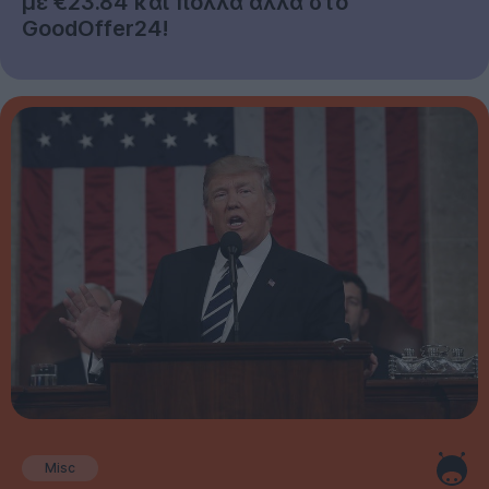
με €23.84 και πολλά άλλα στο
GoodOffer24!
Misc