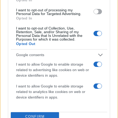
Το συνέδριο θα διαρκέσει 11 μέρες, διάστημα κατά το
I want to opt-out of processing my
οποίο αναμένεται να εξεταστούν λεπτομερώς όλοι οι
Personal Data for Targeted Advertising.
τρέχοντες νόμοι που αφορούν το Διαδίκτυο και οι
Opted In
οποίοι δεν έχουν αναθεωρηθεί από το 1988.
I want to opt-out of Collection, Use,
Τεχνολογικοί κολοσσοί συμπεριλαμβανομένων των
Retention, Sale, and/or Sharing of my
Personal Data that Is Unrelated with the
Google
και Microsoft εκφράζουν τις ανησυχίες τους
Purposes for which it was collected.
Opted Out
ότι χώρες όπως η Κίνα και η Ρωσία θα βρουν "πάτημα"
για να περάσουν αυστηρή νομοθεσία που θα βασίζεται
Google consents
στη λογοκρισία και τη στενή παρακολούθηση των
I want to allow Google to enable storage
χρηστών.
related to advertising like cookies on web or
device identifiers in apps.
Στο Ντουμπάι αναμένεται να παρευρεθούν
εκπρόσωποι της Ομοσπονδιακής Επιτροπής
I want to allow Google to enable storage
Επικοινωνιών (FCC) και του Κογκρέσσου προκειμένου
related to analytics like cookies on web or
device identifiers in apps.
να παρακολουθούν στενά τις διαδικασίες.
Το ερώτημα του ποιος θα πρέπει τελικά να ελέγχει το
Internet, οι ΗΠΑ ή τα Ηνωμένα Έθνη, δεν είναι
CONFIRM