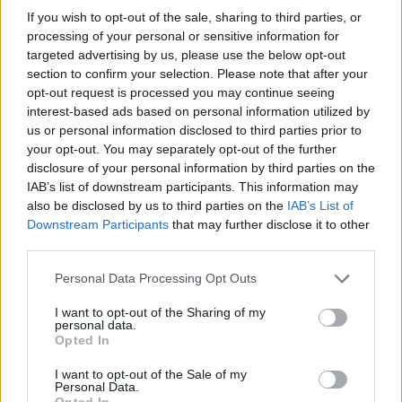
397-0) στον έλεγχο του Internet από τα Ηνωμένα
If you wish to opt-out of the sale, sharing to third parties, or
processing of your personal or sensitive information for
Έθνη.
targeted advertising by us, please use the below opt-out
section to confirm your selection. Please note that after your
opt-out request is processed you may continue seeing
interest-based ads based on personal information utilized by
us or personal information disclosed to third parties prior to
your opt-out. You may separately opt-out of the further
disclosure of your personal information by third parties on the
IAB’s list of downstream participants. This information may
also be disclosed by us to third parties on the
IAB’s List of
Downstream Participants
that may further disclose it to other
third parties.
Please note that this website/app uses one or more Google
Personal Data Processing Opt Outs
services and may gather and store information including but
Ρεπουμπλικανή και δημοκρατική παράταξη άφησαν
not limited to your visit or usage behaviour. You may click to
I want to opt-out of the Sharing of my
personal data.
για λίγο τις διαφορές τους στην άκρη και
grant or deny consent to Google and its third-party tags to
Opted In
λειτούργησαν -κατά τα λεγόμενα τους- με κοινό
use your data for below specified purposes in below Google
consent section.
γνώμονα την ελευθερία του Internet.
I want to opt-out of the Sale of my
Personal Data.
Opted In