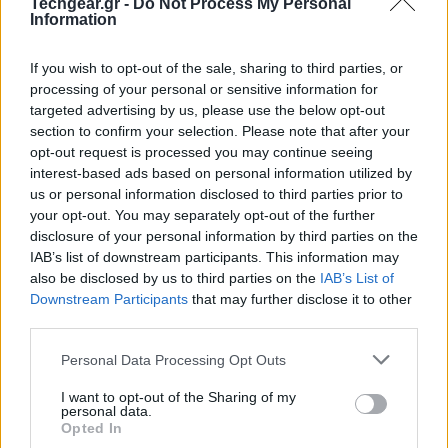
Techgear.gr -
Do Not Process My Personal
Information
If you wish to opt-out of the sale, sharing to third parties, or
processing of your personal or sensitive information for
targeted advertising by us, please use the below opt-out
section to confirm your selection. Please note that after your
opt-out request is processed you may continue seeing
interest-based ads based on personal information utilized by
us or personal information disclosed to third parties prior to
your opt-out. You may separately opt-out of the further
Η εμφάνιση του
Valentine
είναι ακριβώς ίδια με τη
disclosure of your personal information by third parties on the
γραφομηχανή, μόνο που αντί για σελίδες χαρτιού
IAB’s list of downstream participants. This information may
also be disclosed by us to third parties on the
IAB’s List of
υπάρχει μία εύκαμπτη συρόμενη οθόνη, και φυσικά
Downstream Participants
that may further disclose it to other
συρόμενο πληκτρολόγιο.
third parties.
Εάν ποτέ πραγματοποιηθεί θα είναι πραγματικά ένα
Please note that this website/app uses one or more Google
Personal Data Processing Opt Outs
services and may gather and store information including but
από τα πιο φινετσάτα και εντυπωσιακά notebook
not limited to your visit or usage behaviour. You may click to
I want to opt-out of the Sharing of my
όλων των εποχών!
personal data.
grant or deny consent to Google and its third-party tags to
Opted In
use your data for below specified purposes in below Google