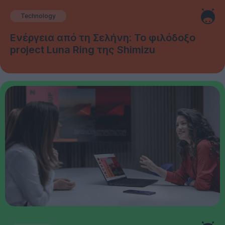
Technology
Ενέργεια από τη Σελήνη: Το φιλόδοξο
project Luna Ring της Shimizu