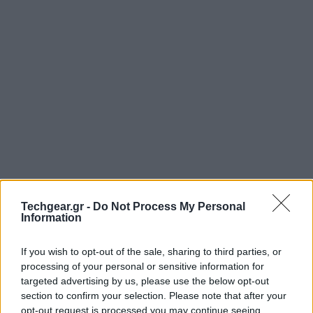
Έχεις αναρωτηθεί ποτέ γιατί ανατριχιάζουμε και
Techgear.gr -
Do Not Process My Personal
σηκώνονται οι τρίχες μας όταν φοβόμαστε ή
Information
κρυώνουμε; Σύμφωνα με τους επιστήμονες, το
φαινόμενο της ανατριχίλας (goosebumps) αποτελεί
If you wish to opt-out of the sale, sharing to third parties, or
processing of your personal or sensitive information for
την προσπάθεια του σώματος μας να προστατευτεί. Οι
targeted advertising by us, please use the below opt-out
μικροσκοπικοί μύες που συνδέονται με τον κάθε
section to confirm your selection. Please note that after your
θήλακα της τρίχας συστέλλονται, το δέρμα
opt-out request is processed you may continue seeing