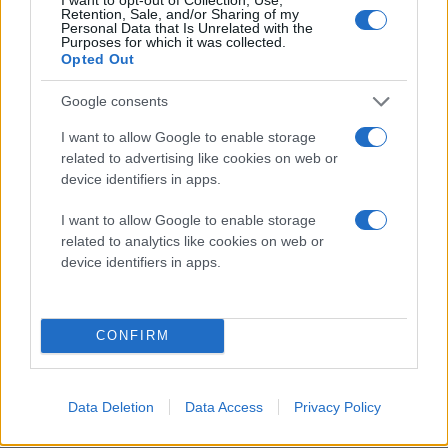
γάτα η οποία στο αντίκρισμα κάθε κινδύνου
Retention, Sale, and/or Sharing of my
Personal Data that Is Unrelated with the
φουντώνει το τρίχωμά της. Περισσότερα στο video
Purposes for which it was collected.
Opted Out
που ακολουθεί:
Google consents
I want to allow Google to enable storage
related to advertising like cookies on web or
device identifiers in apps.
I want to allow Google to enable storage
related to analytics like cookies on web or
device identifiers in apps.
CONFIRM
Data Deletion
Data Access
Privacy Policy