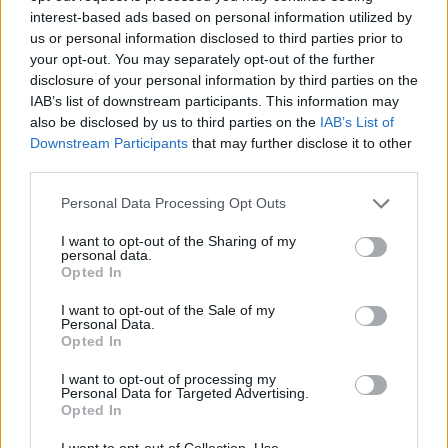
διογκώνεται και οι τρίχες σηκώνονται.
interest-based ads based on personal information utilized by
us or personal information disclosed to third parties prior to
your opt-out. You may separately opt-out of the further
disclosure of your personal information by third parties on the
IAB’s list of downstream participants. This information may
also be disclosed by us to third parties on the
IAB’s List of
Downstream Participants
that may further disclose it to other
third parties.
Please note that this website/app uses one or more Google
Personal Data Processing Opt Outs
services and may gather and store information including but
not limited to your visit or usage behaviour. You may click to
I want to opt-out of the Sharing of my
personal data.
grant or deny consent to Google and its third-party tags to
Opted In
use your data for below specified purposes in below Google
consent section.
I want to opt-out of the Sale of my
Personal Data.
Όταν πριν από αρκετές χιλιάδες χρόνια το ανθρώπινο
Opted In
σώμα καλυπτόταν από περισσότερες τρίχες, η εν
I want to opt-out of processing my
λόγω διαδικασία επέτρεπε στις τρίχες να παγιδεύουν
Personal Data for Targeted Advertising.
τον αέρα και να προσφυλάσσουν το σώμα από το
Opted In
κρύο. Ένα πολύ καλό παράδειγμα για το φόβο είναι η
I want to opt-out of Collection, Use,