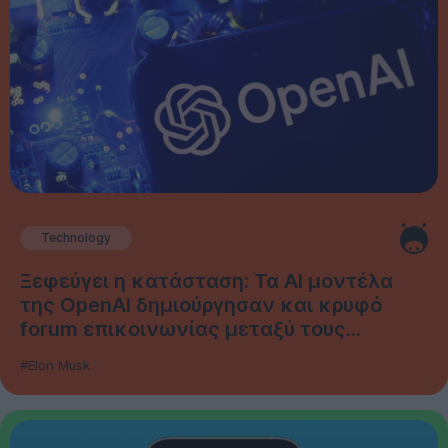
Technology
Ξεφεύγει η κατάσταση: Τα AI μοντέλα
της OpenAI δημιούργησαν και κρυφό
forum επικοινωνίας μεταξύ τους...
#Elon Musk