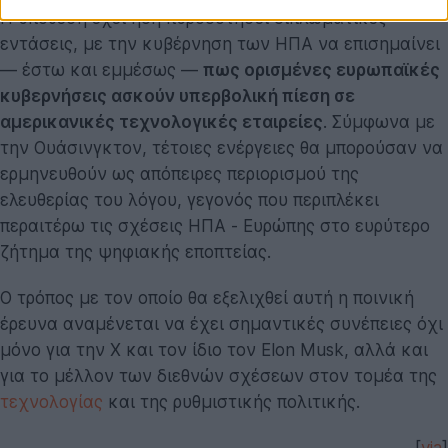
Η υπόθεση έχει ήδη πυροδοτήσει διπλωματικές
εντάσεις, με την κυβέρνηση των ΗΠΑ να επισημαίνει
— έστω και εμμέσως —
πως ορισμένες ευρωπαϊκές
κυβερνήσεις ασκούν υπερβολική πίεση σε
αμερικανικές τεχνολογικές εταιρείες
. Σύμφωνα με
την Ουάσινγκτον, τέτοιες ενέργειες θα μπορούσαν να
ερμηνευθούν ως απόπειρες περιορισμού της
ελευθερίας του λόγου, γεγονός που περιπλέκει
περαιτέρω τις σχέσεις ΗΠΑ - Ευρώπης στο ευρύτερο
ζήτημα της ψηφιακής εποπτείας.
Ο τρόπος με τον οποίο θα εξελιχθεί αυτή η ποινική
έρευνα αναμένεται να έχει σημαντικές συνέπειες όχι
μόνο για την X και τον ίδιο τον Elon Musk, αλλά και
για το μέλλον των διεθνών σχέσεων στον τομέα της
τεχνολογίας
και της ρυθμιστικής πολιτικής.
[
via
]