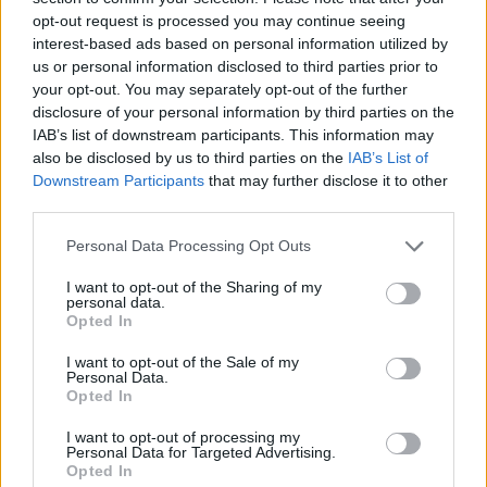
Ο Musk αγόρασε το Twitter και το μετονόμασε σε X το
opt-out request is processed you may continue seeing
2023, στο πλαίσιο μιας προσπάθειας να
interest-based ads based on personal information utilized by
επανακαθορίσει το μέλλον της ψηφιακής δημόσιας
us or personal information disclosed to third parties prior to
σφαίρας. Ωστόσο, η επανεκκίνηση αυτή συνοδεύτηκε
your opt-out. You may separately opt-out of the further
disclosure of your personal information by third parties on the
από έντονη κριτική και αυξανόμενες ανησυχίες γύρω
IAB’s list of downstream participants. This information may
από την προστασία των προσωπικών δεδομένων και
also be disclosed by us to third parties on the
IAB’s List of
τη διάδοση ακραίων πολιτικών φωνών μέσα από την
Downstream Participants
that may further disclose it to other
πλατφόρμα.
third parties.
Please note that this website/app uses one or more Google
Personal Data Processing Opt Outs
Η εμπλοκή της αστυνομίας στη διαδικασία έρευνας
services and may gather and store information including but
δίνει πλέον στις εισαγγελικές αρχές ευρύτερες
not limited to your visit or usage behaviour. You may click to
I want to opt-out of the Sharing of my
personal data.
δυνατότητες επιβολής κυρώσεων, ενώ
δεν
grant or deny consent to Google and its third-party tags to
Opted In
use your data for below specified purposes in below Google
αποκλείεται το ενδεχόμενο έκδοσης διεθνών
consent section.
ενταλμάτων σύλληψης εναντίον του Musk ή
I want to opt-out of the Sale of my
Personal Data.
στελεχών της X
, εφόσον αρνηθούν να εμφανιστούν
Opted In
ενώπιον της γαλλικής δικαιοσύνης.
I want to opt-out of processing my
Personal Data for Targeted Advertising.
Το σκηνικό αυτό δεν είναι πρωτόγνωρο για τη Γαλλία,
Opted In