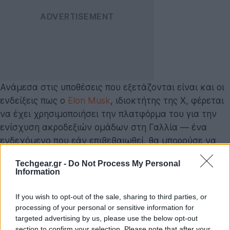
Ανάμεσα στις υποθέσεις που εξετάζονται είναι και οι
ενδείξεις πως ο
Elon Musk
, ιδιοκτήτης της X, φέρεται
να έχει χρησιμοποιήσει την πλατφόρμα του για την
ενίσχυση ακροδεξιών ομάδων στη Γαλλία — ένα
ενδεχόμενο που εάν επιβεβαιωθεί, θα μπορούσε να
επιβαρύνει περαιτέρω τη νομική του θέση. Αν και
Techgear.gr -
Do Not Process My Personal
τέτοιου είδους υποψίες βρίσκονται ακόμη στο
Information
επίπεδο της προκαταρκτικής διερεύνησης, έχουν ήδη
προκαλέσει έντονη κινητοποίηση σε νομικό και
If you wish to opt-out of the sale, sharing to third parties, or
πολιτικό επίπεδο.
processing of your personal or sensitive information for
targeted advertising by us, please use the below opt-out
section to confirm your selection. Please note that after your