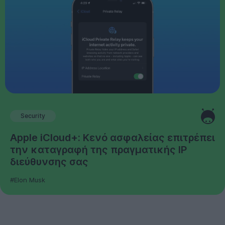
Security
Apple iCloud+: Κενό ασφαλείας επιτρέπει
την καταγραφή της πραγματικής IP
διεύθυνσης σας
#Elon Musk