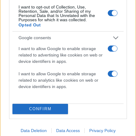
η οποία πριν λίγο καιρό είχε κινηθεί επίσης νομικά
I want to opt-out of Collection, Use,
κατά του ιδρυτή της εφαρμογής
Telegram
,
Pavel
Retention, Sale, and/or Sharing of my
Personal Data that Is Unrelated with the
Durov
. Ο Durov είχε συλληφθεί με την κατηγορία ότι η
Purposes for which it was collected.
Opted Out
πλατφόρμα του διευκόλυνε το οργανωμένο έγκλημα,
κατηγορία την οποία ο ίδιος αρνείται.
Μάλιστα, ο Elon
Google consents
Musk είχε σπεύσει τότε να καταδικάσει δημοσίως
I want to allow Google to enable storage
τη σύλληψη, θεωρώντας την επίθεση στην
related to advertising like cookies on web or
ελευθερία του λόγου
.
device identifiers in apps.
Το παράδοξο είναι πως, παρά τις διώξεις, η Telegram
I want to allow Google to enable storage
σημείωσε ραγδαία αύξηση χρήσης αμέσως μετά τη
related to analytics like cookies on web or
device identifiers in apps.
δημοσιοποίηση της έρευνας, καθώς πολλοί χρήστες
εξέφρασαν έμπρακτα την υποστήριξή τους στην
ελευθερία της έκφρασης. Ανάλογες τάσεις αναμένεται
CONFIRM
να καταγραφούν και με την X, καθώς η υπόθεση
αποκτά πολιτικές και ιδεολογικές διαστάσεις πέρα
από το νομικό της σκέλος.
Data Deletion
Data Access
Privacy Policy