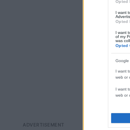
Opted 
I want 
Advertis
Opted 
I want t
of my P
was col
Opted 
Google 
I want t
web or d
I want t
web or d