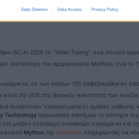
Data Deletion
Data Access
Privacy Policy
ριο ISC.AI 2026 το "Yitian Tulong", ένα σύνολο ερ
ιών (αντίστοιχο του αμερικανικού Mythos), ενώ το 
 λογισμικού, εκ των οποίων 105 επιβεβαιώθηκαν επί
να κενό 20-30% στις βασικές ικανότητες των κινεζ
 Κίνα αναπτύσσει "επαγγελματικές ομάδες επίθεσης 
ty Technology
παρουσίασε επισήμως το σύστημα τεχ
χο τον μαζικό εντοπισμό ευπαθειών λογισμικού και
ικανικού
Mythos
της
Anthropic
, επιχειρώντας να εξ