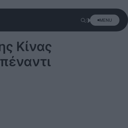
MENU
ης Κίνας
απέναντι