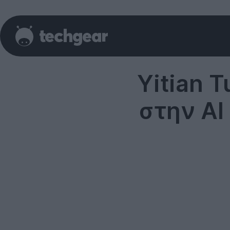
Yitian 
στην AI