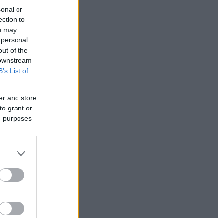
sonal or
ection to
ou may
 personal
out of the
 downstream
B’s List of
er and store
to grant or
ed purposes