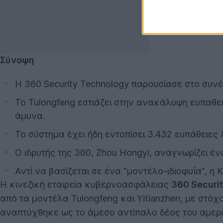
Σύνοψη
Η 360 Security Technology παρουσίασε στο συνέδ
Το Tulongfeng εστιάζει στην ανακάλυψη ευπαθε
άμυνα.
Το σύστημα έχει ήδη εντοπίσει 3.432 ευπάθειες
Ο ιδρυτής της 360, Zhou Hongyi, αναγνωρίζει έ
Αντί να βασίζεται σε ένα "μοντέλο-ιδιοφυΐα", η
Η κινεζική εταιρεία κυβερνοασφάλειας
360 Securi
από τα μοντέλα Tulongfeng και Yitianzhen, με στό
αναπτύχθηκε ως το άμεσο αντίπαλο δέος του αμερ