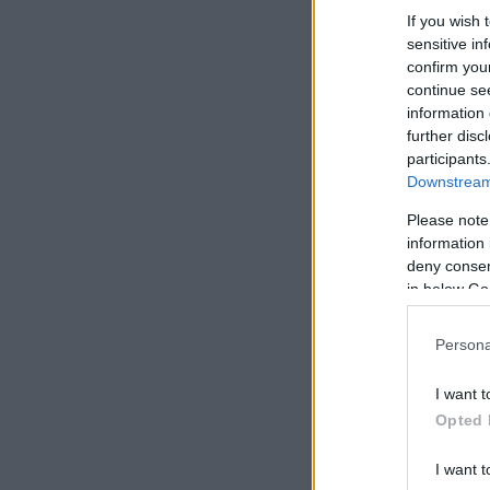
If you wish 
sensitive in
confirm you
continue se
information 
further disc
participants
Downstream 
Please note
information 
deny consent
in below Go
Persona
I want t
Opted 
I want t