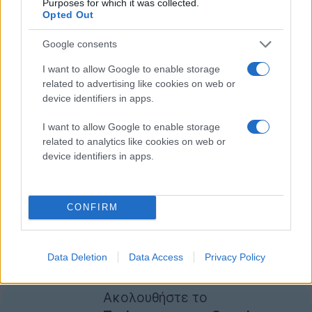
Purposes for which it was collected.
σχετίζεται με τη μουσική και τους διάφορους
Opted Out
καλλιτέχνες, πάντα φυσικά με το αζημείωτο για τη
YouTube.
Google consents
I want to allow Google to enable storage
Μάλιστα, η εταιρεία έχει ήδη προχωρήσει σε
related to advertising like cookies on web or
συνεργασίες: με την Topspin για τα διαφόρων ειδών
device identifiers in apps.
εμπορεύματα, τη SongKick για τη διάθεση των
I want to allow Google to enable storage
εισιτηρίων και τις
iTunes
και
Amazon
για τα μουσικά
related to analytics like cookies on web or
downloads.
device identifiers in apps.
Μια φρέσκια λειτουργία που έρχεται να δώσει νέα
διάσταση στη μουσική εμπειρία του YouTube και να
CONFIRM
θέσει νέες βάσεις για πιο άμεσες και ολοκληρωμένες
σχέσεις μεταξύ fans και καλλιτεχνών...
[πηγή
techcrunch
]
Data Deletion
Data Access
Privacy Policy
Ακολουθήστε το