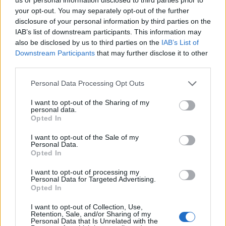
your opt-out. You may separately opt-out of the further
disclosure of your personal information by third parties on the
IAB’s list of downstream participants. This information may
also be disclosed by us to third parties on the
IAB’s List of
Downstream Participants
that may further disclose it to other
third parties.
Please note that this website/app uses one or more Google
Personal Data Processing Opt Outs
services and may gather and store information including but
not limited to your visit or usage behaviour. You may click to
I want to opt-out of the Sharing of my
personal data.
grant or deny consent to Google and its third-party tags to
Τώρα, σα να μην έφταναν αυτά, η YouTube
Opted In
use your data for below specified purposes in below Google
αποκαλύπτει ότι σχεδιάζει να ξεκινήσει μια νέα
consent section.
I want to opt-out of the Sale of my
λειτουργία, με την ονομασία Merch Store, για τη
Personal Data.
Opted In
διάθεση εμπορευμάτων μέσω της ιστοσελίδας!
I want to opt-out of processing my
Personal Data for Targeted Advertising.
Μέσα στις επόμενες εβδομάδες, οι μουσικοί
Opted In
συνεργάτες της YouTube θα μπορούν να εμπορεύονται
τα αγαθά τους, είτε αυτά είναι εισιτήρια για
I want to opt-out of Collection, Use,
Retention, Sale, and/or Sharing of my
συναυλίες είτε μουσικά κομμάτια ή οτιδήποτε άλλο
Personal Data that Is Unrelated with the