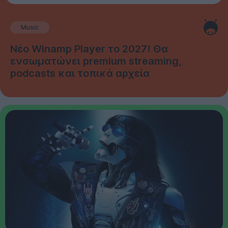
Music
Νέο Winamp Player το 2027! Θα
ενσωματώνει premium streaming,
podcasts και τοπικά αρχεία