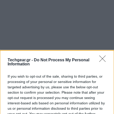
Techgear.gr -
Do Not Process My Personal
Information
If you wish to opt-out of the sale, sharing to third parties, or
Η
Acer
θα συμμετέχει και αυτή με τον δικό της τρόπο
processing of your personal or sensitive information for
στους Ολυμπιακούς Αγώνες του Λονδίνου, καθώς
targeted advertising by us, please use the below opt-out
ανακοίνωσε σήμερα ότι θα κυκλοφορήσει κατά τον
section to confirm your selection. Please note that after your
opt-out request is processed you may continue seeing
Απρίλιο το Acer Iconia Tab A510 Olympic Games Edition
interest-based ads based on personal information utilized by
με ενισχυμένη μπαταρία για αυτονομία 15 ωρών!
us or personal information disclosed to third parties prior to
your opt-out. You may separately opt-out of the further