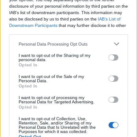
disclosure of your personal information by third parties on the
IAB’s list of downstream participants. This information may
also be disclosed by us to third parties on the
IAB’s List of
Downstream Participants
that may further disclose it to other
third parties.
Please note that this website/app uses one or more Google
Personal Data Processing Opt Outs
services and may gather and store information including but
not limited to your visit or usage behaviour. You may click to
I want to opt-out of the Sharing of my
personal data.
grant or deny consent to Google and its third-party tags to
Opted In
use your data for below specified purposes in below Google
consent section.
I want to opt-out of the Sale of my
Personal Data.
Acer Iconia Tab A510 Olympic Games Edition
Opted In
Οθόνη 10.1'' WXGA (1280 x 800)
I want to opt-out of processing my
Personal Data for Targeted Advertising.
Επεξεργαστής quad-core
Nvidia Tegra 3
1.3GHz
Opted In
Μνήμη RAM 1GB
I want to opt-out of Collection, Use,
Retention, Sale, and/or Sharing of my
Αποθηκευτικός χώρος 16GB (επέκταση με microSD
Personal Data that Is Unrelated with the
Purposes for which it was collected.
έως 32GB)
Opted Out