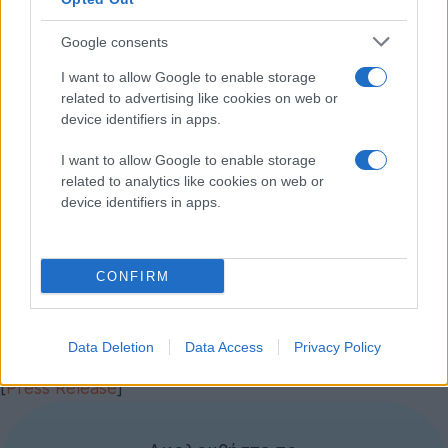
Κάμερα 5MP (1080p/30fps)
Google consents
Εμπρόσθια κάμερα 720p
I want to allow Google to enable storage
WiFi 802.11 b/g/n, Bluetooth 2.1 + EDR, GPS, HDMI
related to advertising like cookies on web or
device identifiers in apps.
Προεγκατεστημένη εφαρμογή Acer Print (για
ασύρματη εκτύπωση)
I want to allow Google to enable storage
related to analytics like cookies on web or
Προεγκατεστημένη σουίτα Polaris Office
device identifiers in apps.
Ήχος Dolby Mobile 3+ με 5.1 HD Surround Sound
Λειτουργικό σύστημα
Android 4.0.3 ICS
με Acer UI
CONFIRM
Μπαταρία 9800mAh με αυτονομία 15 ώρες
Διαστάσεις 260 x 175 x 10.95 mm
Data Deletion
Data Access
Privacy Policy
Βάρος 685gr
[
Press Release
]