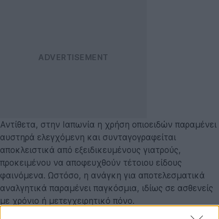
Αντίθετα, στην Ιαπωνία η χρήση οπιοειδών παραμένει
αυστηρά ελεγχόμενη και συνταγογραφείται
αποκλειστικά από εξειδικευμένους γιατρούς,
προκειμένου να αποφευχθούν τέτοιου είδους
φαινόμενα. Ωστόσο, η ανάγκη για αποτελεσματικά
αναλγητικά παραμένει παγκόσμια, ιδίως σε ασθενείς
με χρόνιο ή μετεγχειρητικό πόνο.