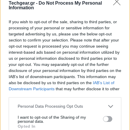
Η ερευνητική ομάδα του
Kyoto University
, με
Techgear.gr -
Do Not Process My Personal
Information
επικεφαλής τον
Masatoshi Hagiwara
, στράφηκε σε
έναν εντελώς διαφορετικό μηχανισμό δράσης. Αντί
If you wish to opt-out of the sale, sharing to third parties, or
να μιμηθούν την επίδραση της νοραδρεναλίνης
processing of your personal or sensitive information for
απευθείας, όπως συμβαίνει με άλλες ουσίες που
targeted advertising by us, please use the below opt-out
προκαλούν καρδιαγγειακή αστάθεια, οι επιστήμονες
section to confirm your selection. Please note that after your
opt-out request is processed you may continue seeing
εστίασαν στους υποδοχείς αδρενεργικού τύπου.
interest-based ads based on personal information utilized by
Συγκεκριμένα, διαπίστωσαν ότι η επιλεκτική
us or personal information disclosed to third parties prior to
αναστολή των α2B-αδρενοϋποδοχείς οδηγεί σε
your opt-out. You may separately opt-out of the further
αύξηση της νοραδρεναλίνης, ενεργοποιώντας με
disclosure of your personal information by third parties on the
IAB’s list of downstream participants. This information may
ασφάλεια τους α2A-adrenoceptors που συνδέονται με
also be disclosed by us to third parties on the
IAB’s List of
την αναλγησία.
Downstream Participants
that may further disclose it to other
third parties.
Please note that this website/app uses one or more Google
Personal Data Processing Opt Outs
services and may gather and store information including but
not limited to your visit or usage behaviour. You may click to
I want to opt-out of the Sharing of my
personal data.
grant or deny consent to Google and its third-party tags to
Opted In
use your data for below specified purposes in below Google