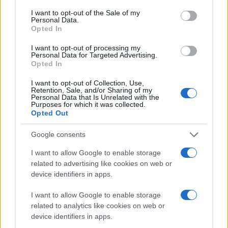
consent section.
I want to opt-out of the Sale of my
Personal Data.
Opted In
Με τη βοήθεια της
τεχνολογίας
TGFα shedding assay,
I want to opt-out of processing my
κατάφεραν να εντοπίσουν τον πρώτο εκλεκτικό
Personal Data for Targeted Advertising.
Opted In
ανταγωνιστή α2B-adrenoceptors παγκοσμίως. Το
μόριο αυτό αποτέλεσε τη βάση για το ADRIANA, το
I want to opt-out of Collection, Use,
Retention, Sale, and/or Sharing of my
οποίο σε πειράματα σε ζώα έδειξε ισχυρή
Personal Data that Is Unrelated with the
Purposes for which it was collected.
αποτελεσματικότητα και καλή ανοχή.
Opted Out
Η μετάβαση από τις προκλινικές μελέτες στις δοκιμές
Google consents
σε ανθρώπους έγινε μεθοδικά. Στο
Kyoto University
I want to allow Google to enable storage
Hospital
πραγματοποιήθηκαν δύο στάδια κλινικών
related to advertising like cookies on web or
ερευνών. Στην πρώτη φάση, σε υγιείς εθελοντές,
device identifiers in apps.
αξιολογήθηκε η ασφάλεια του φαρμάκου. Στη δεύτερη,
I want to allow Google to enable storage
σε ασθενείς που είχαν υποβληθεί σε χειρουργική
related to analytics like cookies on web or
επέμβαση για καρκίνο του πνεύμονα, εξετάστηκε η
device identifiers in apps.
αναλγητική του δράση. Και στις δύο περιπτώσεις τα