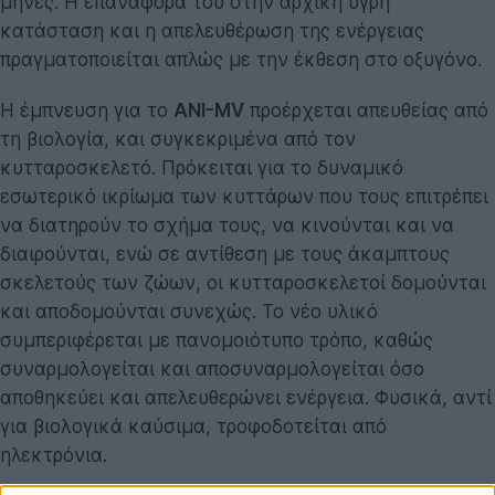
μήνες. Η επαναφορά του στην αρχική υγρή
κατάσταση και η απελευθέρωση της ενέργειας
πραγματοποιείται απλώς με την έκθεση στο οξυγόνο.
Η έμπνευση για το
ANI-MV
προέρχεται απευθείας από
τη βιολογία, και συγκεκριμένα από τον
κυτταροσκελετό. Πρόκειται για το δυναμικό
εσωτερικό ικρίωμα των κυττάρων που τους επιτρέπει
να διατηρούν το σχήμα τους, να κινούνται και να
διαιρούνται, ενώ σε αντίθεση με τους άκαμπτους
σκελετούς των ζώων, οι κυτταροσκελετοί δομούνται
και αποδομούνται συνεχώς. Το νέο υλικό
συμπεριφέρεται με πανομοιότυπο τρόπο, καθώς
συναρμολογείται και αποσυναρμολογείται όσο
αποθηκεύει και απελευθερώνει ενέργεια. Φυσικά, αντί
για βιολογικά καύσιμα, τροφοδοτείται από
ηλεκτρόνια.