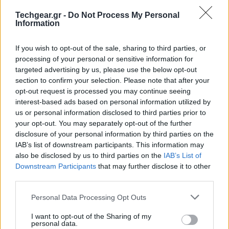
Όταν το κίτρινο υγρό εκτεθεί σε πηγή ενέργειας,
Techgear.gr -
Do Not Process My Personal
υφίσταται μια εντυπωσιακή φυσικοχημική
Information
μετατροπή, παίρνοντας τη μορφή ενός μαύρου τζελ.
Σε αυτή την κατάσταση, οι δεσμοί του έχουν
If you wish to opt-out of the sale, sharing to third parties, or
κλειδώσει τα ηλεκτρόνια, επιτρέποντας την
processing of your personal or sensitive information for
targeted advertising by us, please use the below opt-out
αποθήκευση της ενέργειας για αρκετούς μήνες χωρίς
section to confirm your selection. Please note that after your
απώλειες. Όταν παραστεί ανάγκη, η ενέργεια αυτή
opt-out request is processed you may continue seeing
μπορεί να αντληθεί για την τροφοδότηση χημικών
interest-based ads based on personal information utilized by
αντιδράσεων ή ηλεκτρονικών συσκευών. Η
us or personal information disclosed to third parties prior to
your opt-out. You may separately opt-out of the further
διαδικασία "επαναφοράς" (reset) είναι εξίσου απλή,
disclosure of your personal information by third parties on the
καθότι η επαφή με το οξυγόνο του ατμοσφαιρικού
IAB’s list of downstream participants. This information may
αέρα αρκεί για να διαλυθεί το τζελ και να επιστρέψει
also be disclosed by us to third parties on the
IAB’s List of
στην αρχική υγρή του μορφή, έτοιμο για τον επόμενο
Downstream Participants
that may further disclose it to other
third parties.
κύκλο φόρτισης.
Please note that this website/app uses one or more Google
Personal Data Processing Opt Outs
Η δομή του ANI-MV: Ο ρόλος του φωτός και
services and may gather and store information including but
των ηλεκτρονίων
not limited to your visit or usage behaviour. You may click to
I want to opt-out of the Sharing of my
personal data.
grant or deny consent to Google and its third-party tags to