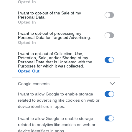
Η αρχιτεκτονική του υλικού A
NI-M
V βασίζεται στη
Opted In
use your data for below specified purposes in below Google
συνεργασία δύο βασικών χημικών συστατικών, του
consent section.
I want to opt-out of the Sale of my
αμινο-ναφθαλινίου
(ANI) που αντιδρά στο φως, και
Personal Data.
Opted In
του
μεθυλο-βιολογόνου
(MV) που αναλαμβάνει την
αποθήκευση των ηλεκτρονίων. Κατά την απορρόφηση
I want to opt-out of processing my
Personal Data for Targeted Advertising.
φωτονίων, το ANI δωρίζει ηλεκτρόνια στο MV,
Opted In
ξεκινώντας τον κύκλο αποθήκευσης.
I want to opt-out of Collection, Use,
Retention, Sale, and/or Sharing of my
Μόλις η μονάδα MV εμπλουτιστεί με ηλεκτρόνια, τα
Personal Data that Is Unrelated with the
Purposes for which it was collected.
γειτονικά μόρια αρχίζουν να έλκονται ισχυρά μεταξύ
Opted Out
τους, δημιουργώντας δομές που ονομάζονται "pimers".
Αυτές οι ενώσεις στη συνέχεια οργανώνονται σε
Google consents
ημιαγώγιμες νανοκορδέλες νανοκλίμακας. Λόγω των
I want to allow Google to enable storage
αποεντοπισμένων ηλεκτρονίων κατά μήκος αυτών
related to advertising like cookies on web or
των κορδελών, το ηλεκτρικό φορτίο ρέει ελεύθερα
device identifiers in apps.
αντί να παραμένει εγκλωβισμένο σε μεμονωμένα
I want to allow Google to enable storage
μόρια. Καθώς αυτές οι νανοσκοπικές κορδέλες
related to analytics like cookies on web or
περιπλέκονται, σχηματίζουν το χαρακτηριστικό
device identifiers in apps.