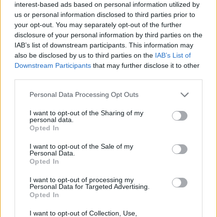
interest-based ads based on personal information utilized by
τεχνολογικά ή εφοδιαστικά σοκ.
us or personal information disclosed to third parties prior to
your opt-out. You may separately opt-out of the further
Η Anthropic σήμερα εξυπηρετεί
πάνω από 300.000
disclosure of your personal information by third parties on the
επιχειρηματικούς πελάτες
, ενώ μέσα σε μόλις έναν
IAB’s list of downstream participants. This information may
χρόνο έχει
επταπλασιάσει
τον αριθμό των εταιρειών
also be disclosed by us to third parties on the
IAB’s List of
Downstream Participants
that may further disclose it to other
που δαπανούν πάνω από
100.000 δολάρια
third parties.
ετησίως
για τις υπηρεσίες της. Με εκτιμώμενα
έσοδα
2,2 δισεκατομμυρίων δολαρίων
για το 2025, η
Please note that this website/app uses one or more Google
Personal Data Processing Opt Outs
services and may gather and store information including but
εταιρεία έχει πλέον ξεπεράσει τα όρια που θα
not limited to your visit or usage behaviour. You may click to
I want to opt-out of the Sharing of my
μπορούσε να καλύψει οποιοσδήποτε μεμονωμένος
personal data.
grant or deny consent to Google and its third-party tags to
Opted In
πάροχος cloud.
use your data for below specified purposes in below Google
consent section.
I want to opt-out of the Sale of my
Η Amazon, που εξακολουθεί να είναι ο κύριος
Personal Data.
Opted In
συνεργάτης και επενδυτής της Anthropic με μερίδιο
8
δισεκατομμυρίων δολαρίων
, παραμένει βαθιά
I want to opt-out of processing my
Personal Data for Targeted Advertising.
ενσωματωμένη στην υποδομή της εταιρείας, ειδικά
Opted In
μέσα από το
Project Rainier,
ένα τεράστιο cluster
I want to opt-out of Collection, Use,
με
εκατοντάδες χιλιάδες AI chips
σε data centers