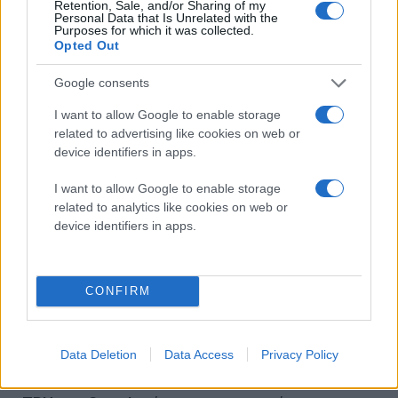
Retention, Sale, and/or Sharing of my
Personal Data that Is Unrelated with the
ανά τις ΗΠΑ.
Purposes for which it was collected.
Opted Out
Ωστόσο, όσο η Anthropic κλιμακώνει τα μοντέλα της,
Google consents
η εξάρτηση από έναν μόνο πάροχο θα μπορούσε να
εξελιχθεί σε αδυναμία. Η νέα συνεργασία με την
I want to allow Google to enable storage
Google λειτουργεί έτσι σαν
ασφάλεια έναντι
related to advertising like cookies on web or
device identifiers in apps.
μελλοντικών κινδύνων
, είτε αυτοί αφορούν
προβλήματα προμήθειας, είτε την τεχνολογική
I want to allow Google to enable storage
απαξίωση μιας συγκεκριμένης πλατφόρμας.
related to analytics like cookies on web or
device identifiers in apps.
Η τεχνολογική στρατηγική της Anthropic μοιάζει με
προσεκτικά σχεδιασμένο στοίχημα. Οι GPU
της
NVIDIA
εξακολουθούν να προσφέρουν τη
CONFIRM
μεγαλύτερη ωριμότητα λογισμικού και το πιο
ανεπτυγμένο οικοσύστημα εργαλείων. Τα
Trainium
Data Deletion
Data Access
Privacy Policy
chips
της
AWS
διαθέτουν βαθιά τεχνική ενσωμάτωση
με την έρευνα και τα μοντέλα της Anthropic, ενώ