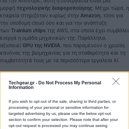
Για την Anthropic, αυτή η συνεργασία είναι μια
μορφή
τεχνολογικής διαφοροποίησης
. Μέχρι τώρα, η
εταιρεία στηριζόταν κυρίως στην
Amazon
, τόσο για
την υποδομή cloud όσο και για την ανάπτυξη
των
Trainium chips
της AWS, στα οποία έχει συμβάλει
ενεργά η ομάδα μηχανικών της. Παράλληλα,
αξιοποιεί
GPU της NVIDIA
, που παραμένουν ο χρυσός
κανόνας της βιομηχανίας για τη σταθερότητα και τη
συμβατότητά τους με τα περισσότερα εργαλεία AI.
Πλέον, με την προσθήκη των TPU της Google, η
Anthropic καλύπτει
τρεις διαφορετικές
Techgear.gr -
Do Not Process My Personal
Information
αρχιτεκτονικές chips
,
τρεις cloud
παρόχους
και
τρεις φιλοσοφικά διαφορετικές
If you wish to opt-out of the sale, sharing to third parties, or
προσεγγίσεις
στην επιτάχυνση AI εργασιών.
processing of your personal or sensitive information for
Πρόκειται για μια σπάνια στρατηγική ισορροπίας, που
targeted advertising by us, please use the below opt-out
μειώνει την εξάρτηση από έναν μόνο προμηθευτή και
section to confirm your selection. Please note that after your
opt-out request is processed you may continue seeing
αυξάνει την ανθεκτικότητα απέναντι σε πιθανά