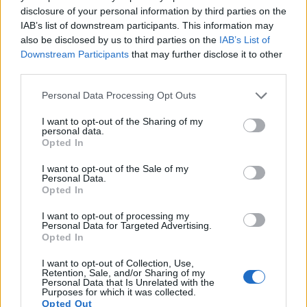
disclosure of your personal information by third parties on the
IAB’s list of downstream participants. This information may
also be disclosed by us to third parties on the
IAB’s List of
Downstream Participants
that may further disclose it to other
third parties.
Please note that this website/app uses one or more Google
Personal Data Processing Opt Outs
services and may gather and store information including but
not limited to your visit or usage behaviour. You may click to
I want to opt-out of the Sharing of my
Ο
Philip Schiller
, αντιπρόεδρος της
Apple
στον τομέα
personal data.
grant or deny consent to Google and its third-party tags to
Worldwide Product Marketing, δήλωσε:
Opted In
use your data for below specified purposes in below Google
consent section.
I want to opt-out of the Sale of my
"
Πήραμε τον κορυφαίο all-in-one υπολογιστή του
Personal Data.
κόσμου και τον κάναμε ακόμα καλύτερο. Με τους
Opted In
νέους επεξεργαστές, τις υψηλής απόδοσης κάρτες
I want to opt-out of processing my
γραφικών και το αλουμινένιο περίβλημα, οι
Personal Data for Targeted Advertising.
Opted In
καταναλωτές θα λατρέψουν τα νέα
iMac
"
I want to opt-out of Collection, Use,
Retention, Sale, and/or Sharing of my
Μπορείτε να δείτε τα βασικά χαρακτηριστικά των
Personal Data that Is Unrelated with the
νέων μοντέλων παρακάτω :
Purposes for which it was collected.
Opted Out