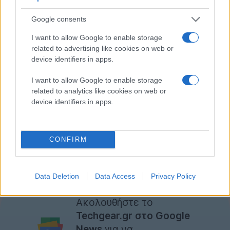
[Τιμή/Οθόνη/Επεξεργαστής/Μνήμη/Σκληρός Δίσκος/
Google consents
Κάρτα Γραφικών]
I want to allow Google to enable storage
$1199
/ 21.5" / 3.06GHz Core i3 / 4GB / 500MB / ATI Radeon HD
related to advertising like cookies on web or
4670
device identifiers in apps.
$1499
/ 21.5" / 3.20GHz Core i3 / 4GB / 1TB / ATI Radeon HD
I want to allow Google to enable storage
5670
related to analytics like cookies on web or
$1699
27" / 3.20GHz Core i3 / 4GB / 1TB / ATI Radeon HD 5670
device identifiers in apps.
$1999
27" / 2.8GHz Quad-Core Core i5 / 4GB / 1TB / ATI Radeon
HD 5750
+
$200
27" / 2.93 GHz Quad-Core Core i7 BTO option
CONFIRM
Αξίζει να σημειωθεί ότι το τελευταίο update των
iMac
είχε γίνει τον Οκτώβριο του 2009.
[πηγή
Apple
]
Data Deletion
Data Access
Privacy Policy
Ακολουθήστε το
Techgear.gr στο Google
News
για να