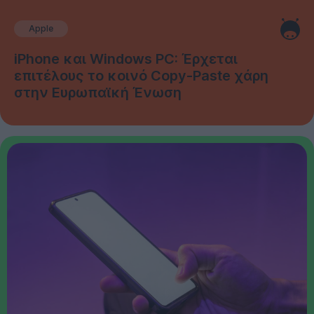
Apple
iPhone και Windows PC: Έρχεται
επιτέλους το κοινό Copy-Paste χάρη
στην Ευρωπαϊκή Ένωση