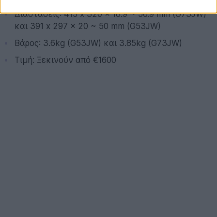
Διαστάσεις: 415 x 320 x 18.9 ~ 56.9 mm (G73JW)
και 391 x 297 x 20 ~ 50 mm (G53JW)
Βάρος: 3.6kg (G53JW) και 3.85kg (G73JW)
Τιμή: Ξεκινούν από €1600