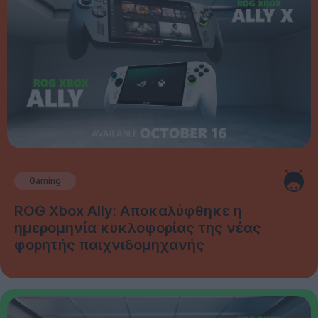
Gaming
ROG Xbox Ally: Αποκαλύφθηκε η
ημερομηνία κυκλοφορίας της νέας
φορητής παιχνιδομηχανής