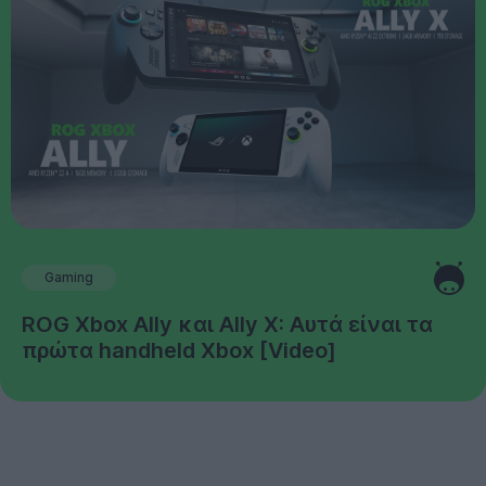
Gaming
ROG Xbox Ally και Ally X: Αυτά είναι τα
πρώτα handheld Xbox [Video]