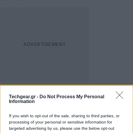
Asus RoG G53SW/G73SW
Techgear.gr -
Do Not Process My Personal
Information
Οθόνη: 15.6''/17.3'' LCD LED-backlit ανάλυσης 1920 x
1080
If you wish to opt-out of the sale, sharing to third parties, or
Επεξεργαστής: 2nd Gen quad-core Intel Core i7-
processing of your personal or sensitive information for
targeted advertising by us, please use the below opt-out
2630M 2GHz