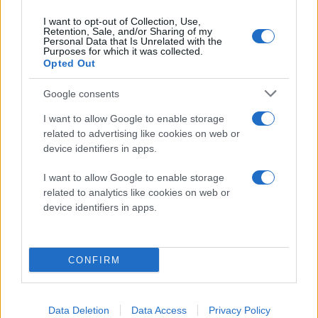
Οθόνη: 15.6''-17.3'' Full HD LED-backlit
I want to opt-out of Collection, Use,
Retention, Sale, and/or Sharing of my
Επεξεργαστής: Επιλογή για 1ης γενιάς Intel Core
Personal Data that Is Unrelated with the
Purposes for which it was collected.
i3/i5/i7
Opted Out
Μνήμη RAM έως 8GB
Google consents
Κάρτα γραφικών Nvidia GTX 460M 1.5GB και
I want to allow Google to enable storage
υποστήριξη NVIDIA 3D Vision
related to advertising like cookies on web or
Αποθηκευτικός χώρος έως 750GB HDD
device identifiers in apps.
DVD burner ή Blu-ray combo drive
I want to allow Google to enable storage
related to analytics like cookies on web or
WiFi 802.11 b/g/n, Bluetooth, Gigabit Ethernet
device identifiers in apps.
HDMI, USB 3.0, 3x USB 2.0
webcam 2MP, 8-σε-1 card reader, TruStudio THX
CONFIRM
Stereo Speaker
Μπαταρία 8-κυψελών 5200mAh
Data Deletion
Data Access
Privacy Policy
Λειτουργικό σύστημα Windows 7 Professional