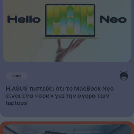
Asus
Η ASUS πιστεύει ότι το MacBook Neo
είναι ένα «σοκ» για την αγορά των
laptops