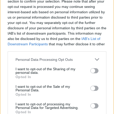
section to confirm your selection. Please note that after your
Κάρτα γραφικών Nvidia GeForce GTX 460M 1.5GB
opt-out request is processed you may continue seeing
interest-based ads based on personal information utilized by
Μνήμη RAM έως 8GB
us or personal information disclosed to third parties prior to
your opt-out. You may separately opt-out of the further
Αποθηκευτικός χώρος έως 1TB (δύο υβριδικοί HDD
disclosure of your personal information by third parties on the
500GB 7200rpm)
IAB’s list of downstream participants. This information may
Blu-ray combo drive
also be disclosed by us to third parties on the
IAB’s List of
Downstream Participants
that may further disclose it to other
WiFi 802.11 b/g/n, Bluetooth, Gigabit Ethernet
third parties.
HDMI, USB 3.0, 3x USB 2.0
Please note that this website/app uses one or more Google
Personal Data Processing Opt Outs
services and may gather and store information including but
webcam 2MP, 8-σε-1 card reader
not limited to your visit or usage behaviour. You may click to
I want to opt-out of the Sharing of my
personal data.
Μπαταρία 8-κυψελών 5200mAh
grant or deny consent to Google and its third-party tags to
Opted In
use your data for below specified purposes in below Google
Λειτουργικό σύστημα: Windows 7 Professional
consent section.
I want to opt-out of the Sale of my
64bit
Personal Data.
Opted In
Τιμή: Ξεκινούν από €1300 (G53SW) και €1800
I want to opt-out of processing my
(G73SW)
Personal Data for Targeted Advertising.
Asus RoG G53JW/G73JW
Opted In