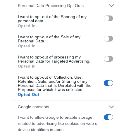
Please note that this website/app uses one or more Google
Personal Data Processing Opt Outs
services and may gather and store information including but
not limited to your visit or usage behaviour. You may click to
I want to opt-out of the Sharing of my
personal data.
grant or deny consent to Google and its third-party tags to
Opted In
use your data for below specified purposes in below Google
consent section.
I want to opt-out of the Sale of my
Personal Data.
Opted In
I want to opt-out of processing my
Personal Data for Targeted Advertising.
Opted In
I want to opt-out of Collection, Use,
Retention, Sale, and/or Sharing of my
Personal Data that Is Unrelated with the
Purposes for which it was collected.
Opted Out
Ο συν-συγγραφέας της μελέτης,
Yangbo Yuan
,
διδακτορικός φοιτητής στο Penn State, τόνισε τη
Google consents
σημασία αυτής της τεχνολογίας για την ψυχική υγεία:
I want to allow Google to enable storage
related to advertising like cookies on web or
Αυτή η τεχνολογία έχει τη δυνατότητα να
device identifiers in apps.