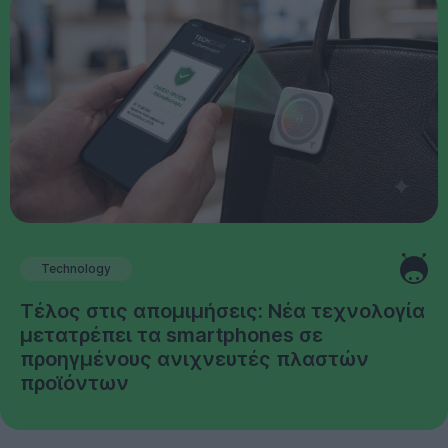
Technology
Τέλος στις απομιμήσεις: Νέα τεχνολογία
μετατρέπει τα smartphones σε
προηγμένους ανιχνευτές πλαστών
προϊόντων