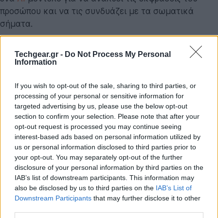
προσώπου και να τις συνδυάζει με τα σωματικά
σήματα.
Για να δοκιμάσουν πόσο καλά μπορεί η τεχνητή
Techgear.gr -
Do Not Process My Personal
νοημοσύνη να ανιχνεύσει συναισθήματα, οι
Information
ερευνητές ζήτησαν από εθελοντές να υποκριθούν έξι
κοινά συναισθήματα—ευτυχία, έκπληξη, φόβο, θλίψη,
If you wish to opt-out of the sale, sharing to third parties, or
processing of your personal or sensitive information for
θυμό και αηδία—100 φορές το καθένα. Η τεχνητή
targeted advertising by us, please use the below opt-out
νοημοσύνη κατάφερε να αναγνωρίσει τα
section to confirm your selection. Please note that after your
συναισθήματα με ακρίβεια 96,28% στις υποκριτικές
opt-out request is processed you may continue seeing
εκφράσεις και 88,83% στις πραγματικές εκφράσεις.
interest-based ads based on personal information utilized by
Τα αποτελέσματα υποδηλώνουν ότι ο συνδυασμός
us or personal information disclosed to third parties prior to
your opt-out. You may separately opt-out of the further
της αναγνώρισης προσώπου με σωματικά σήματα
disclosure of your personal information by third parties on the
μπορεί να βοηθήσει στη διάκριση των γνήσιων
IAB’s list of downstream participants. This information may
συναισθημάτων από εκείνα που προσπαθούν να
also be disclosed by us to third parties on the
IAB’s List of
κρύψουν οι άνθρωποι.
Downstream Participants
that may further disclose it to other
third parties.