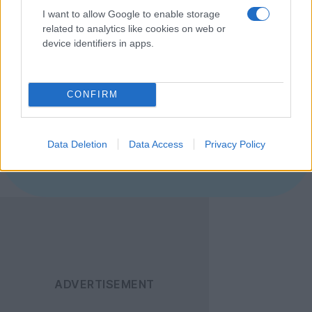
τιμή τους είναι
€600
για κουνάβι, και
€850
για
I want to allow Google to enable storage
σκίουρο. Εις υγείαν!
related to analytics like cookies on web or
device identifiers in apps.
[πηγή
GizMag
]
Ακολουθήστε το
CONFIRM
Techgear.gr στο Google
News
για να
ενημερώνεστε άμεσα
Data Deletion
Data Access
Privacy Policy
για όλα τα νέα άρθρα!