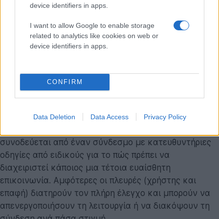
Το πιο κρίσιμο στοιχείο στη σχεδίαση του
Trusted
device identifiers in apps.
Contact
αφορά τη διαχείριση της ιδιωτικότητας. Η
I want to allow Google to enable storage
εταιρεία έχει διασφαλίσει ότι η ειδοποίηση προς τον
related to analytics like cookies on web or
παραλήπτη περιορίζεται αποκλειστικά στη μετάδοση
device identifiers in apps.
του σήματος κινδύνου.
Το μήνυμα αναφέρει τον γενικό λόγο ανησυχίας και
CONFIRM
προτρέπει την επαφή να επικοινωνήσει άμεσα με τον
χρήστη. Δεν υπάρχει καμία απολύτως διαρροή ή
μεταφορά κειμένου από τη συνομιλία του χρήστη με
Data Deletion
Data Access
Privacy Policy
την Τεχνητή Νοημοσύνη. Επιπρόσθετα, η ειδοποίηση
συνοδεύεται από έναν σύνδεσμο με κατευθυντήριες
οδηγίες από ειδικούς για το πώς πρέπει να
διαχειριστεί κάποιος μια τέτοια ευαίσθητη
επικοινωνία. Αμφότερες οι πλευρές (χρήστης και
επαφή) διατηρούν τον πλήρη έλεγχο και μπορούν να
απενεργοποιήσουν τη λειτουργία ή να διακόψουν τη
σύνδεση ανά πάσα στιγμή.