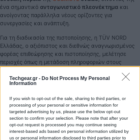
ένα σημαντικό
ανταγωνιστικό πλεονέκτημα
και
ανοίγοντας παράλληλα νέους ορίζοντες για
συνεργασίες και ανάπτυξη.
Για τη διαδικασία της πιστοποίησης, η TÜV NORD
Ελλάδας, ο αξιόπιστος και διεθνώς αναγνωρισμένος
φορέας επιθεώρησης και πιστοποίησης, μελέτησε
περιοχές όπως η μετάδοση πληροφοριών στους
πελάτες, η μέτρηση και παρακολούθηση της εμπειρίας
των πελατών, ο χειρισμός παραπόνων, η προστασία
Techgear.gr -
Do Not Process My Personal
Information
πελατών, οι ανθρώπινοι πόροι, οι διεργασίες
λειτουργίας, οι υποδομές για την παροχή υπηρεσιών,
If you wish to opt-out of the sale, sharing to third parties, or
αλλά και η σχέση με τον πελάτη. Η πιστοποίηση ISO
processing of your personal or sensitive information for
18295-1:2017 αποτελεί επισφράγισμα της
targeted advertising by us, please use the below opt-out
section to confirm your selection. Please note that after your
συστηματικής δουλειάς και της αφοσίωσης της
opt-out request is processed you may continue seeing
COSMOTE eValue στην ικανοποίηση του πελάτη και
interest-based ads based on personal information utilized by
επιβεβαιώνει τη δέσμευσή της για:
us or personal information disclosed to third parties prior to