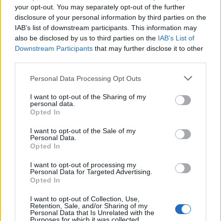
your opt-out. You may separately opt-out of the further
disclosure of your personal information by third parties on the
IAB’s list of downstream participants. This information may
also be disclosed by us to third parties on the
IAB’s List of
Downstream Participants
that may further disclose it to other
third parties.
Please note that this website/app uses one or more Google
Personal Data Processing Opt Outs
services and may gather and store information including but
not limited to your visit or usage behaviour. You may click to
I want to opt-out of the Sharing of my
personal data.
grant or deny consent to Google and its third-party tags to
Opted In
use your data for below specified purposes in below Google
consent section.
I want to opt-out of the Sale of my
Ακόμα υψηλότερη ποιότητα εξυπηρέτησης:
Personal Data.
Opted In
δέσμευση για συνεχή βελτίωση και υπέρβαση των
προσδοκιών.
I want to opt-out of processing my
Personal Data for Targeted Advertising.
Αξιοπιστία και διαφάνεια:
τήρηση των
Opted In
αυστηρότερων διεθνών προτύπων.
I want to opt-out of Collection, Use,
Retention, Sale, and/or Sharing of my
Εξατομικευμένη προσέγγιση:
κατανόηση και
Personal Data that Is Unrelated with the
Purposes for which it was collected.