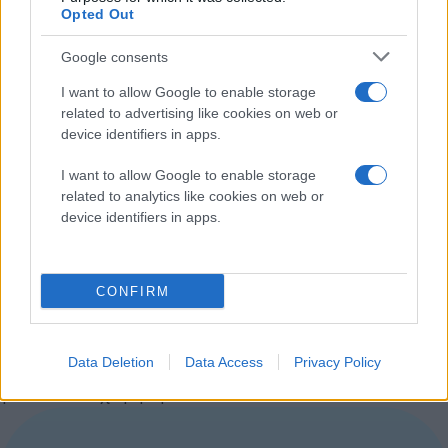
κάλυψη των μοναδικών αναγκών του πελάτη.
Opted Out
Αποτελεσματική διαχείριση παραπόνων:
άμεση
Google consents
ανταπόκριση και επίλυση προβλημάτων.
Αξίζει να σημειωθεί ότι είναι η 14η πιστοποίηση ISO
I want to allow Google to enable storage
που λαμβάνει η COSMOTE eValue (διαθέτει μεταξύ
related to advertising like cookies on web or
device identifiers in apps.
άλλων τα ISO 9001, ISO 27701, ISO 27001, ISO 22301),
επιβεβαιώνοντας τη δέσμευσή της στην παροχή
I want to allow Google to enable storage
υπηρεσιών εξυπηρέτησης πελατών υψηλών
related to analytics like cookies on web or
προδιαγραφών.
device identifiers in apps.
Με περισσότερα από 25 χρόνια εμπειρίας και
εξειδίκευσης στον συγκεκριμένο κλάδο, η COSMOTE
CONFIRM
eValue παραμένει προσηλωμένη στην άριστη
εξυπηρέτηση του πελάτη, με όραμα να αποτελεί την
Data Deletion
Data Access
Privacy Policy
πρώτη επιλογή στο customer relationship management
για κάθε επιχείρηση.