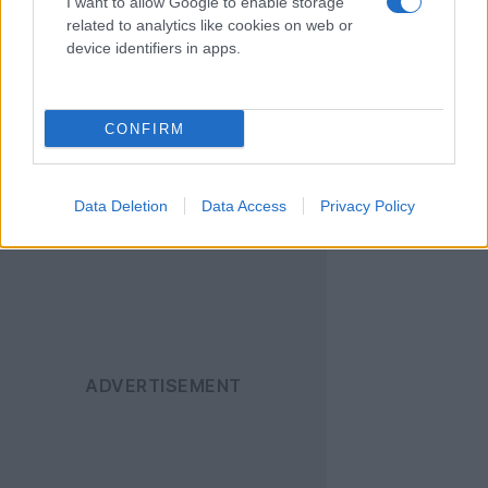
I want to allow Google to enable storage
[πηγή
StreakSmart
]
related to analytics like cookies on web or
device identifiers in apps.
Ακολουθήστε το
Techgear.gr στο Google
CONFIRM
News
για να
ενημερώνεστε άμεσα
για όλα τα νέα άρθρα!
Data Deletion
Data Access
Privacy Policy