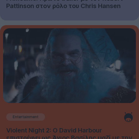
Pattinson στον ρόλο του Chris Hansen
Entertainment
Violent Night 2: Ο David Harbour
επιστρέφει ως Άγιος Βασίλης μαζί με την