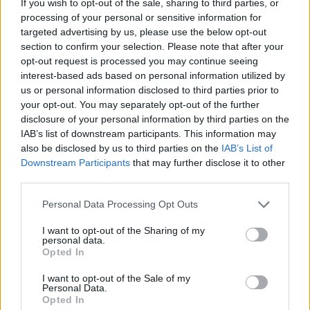
If you wish to opt-out of the sale, sharing to third parties, or
τον οποίο υποδύεται ο βραβευμένος Josh O'Connor. Ο
processing of your personal or sensitive information for
targeted advertising by us, please use the below opt-out
Kellner είναι ένας ειδικός κυβερνοασφάλειας που είχε
section to confirm your selection. Please note that after your
προσληφθεί για να προστατεύει κυβερνητικά μυστικά
opt-out request is processed you may continue seeing
υψίστης σημασίας. Διαπιστώνοντας την
interest-based ads based on personal information utilized by
πραγματικότητα γύρω από την ύπαρξη εξωγήινης
us or personal information disclosed to third parties prior to
your opt-out. You may separately opt-out of the further
ζωής, αποφασίζει να γίνει πληροφοριοδότης και να
disclosure of your personal information by third parties on the
εκθέσει την αλήθεια στην ανθρωπότητα. Το
IAB’s list of downstream participants. This information may
συγκεκριμένο μοτίβο προσδίδει στο φιλμ στοιχεία
also be disclosed by us to third parties on the
IAB’s List of
κατασκοπικού θρίλερ, τα οποία συνδυάζονται ομαλά
Downstream Participants
that may further disclose it to other
third parties.
με τον πυρήνα του sci-fi.
Please note that this website/app uses one or more Google
Personal Data Processing Opt Outs
Δίπλα του βρίσκεται η Margaret, την οποία
services and may gather and store information including but
ενσαρκώνει η Emily Blunt. Πρόκειται για μια
not limited to your visit or usage behaviour. You may click to
I want to opt-out of the Sharing of my
personal data.
grant or deny consent to Google and its third-party tags to
μετεωρολόγο τηλεοπτικού σταθμού στο Kansas City, η
Opted In
use your data for below specified purposes in below Google
οποία κατά τη διάρκεια μιας ζωντανής μετάδοσης
consent section.
I want to opt-out of the Sale of my
αρχίζει απροσδόκητα να εκπέμπει περίεργους,
Personal Data.
εξωγήινους ήχους και να μιλά σε μια ακατάληπτη
Opted In