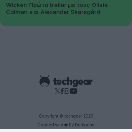
Wicker: Πρώτο trailer με τους Olivia
Colman και Alexander Skarsgård
Copyright © techgear 2026
Created with
By Darkpony