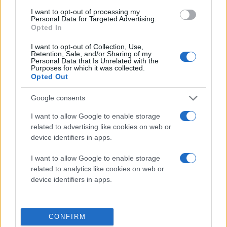
γλώσσα που, μυστηριωδώς, ο χαρακτήρας του
I want to opt-out of processing my
O'Connor μπορεί να κατανοήσει. Το εξαιρετικό καστ
Personal Data for Targeted Advertising.
Opted In
συμπληρώνεται από τον Colin Firth, ο οποίος
αναλαμβάνει τον ρόλο του βασικού ανταγωνιστή. Ο
I want to opt-out of Collection, Use,
Retention, Sale, and/or Sharing of my
Firth ενσαρκώνει έναν αδίστακτο υψηλόβαθμο
Personal Data that Is Unrelated with the
Purposes for which it was collected.
αξιωματούχο που είναι διατεθειμένος να φτάσει στα
Opted Out
άκρα προκειμένου να αποτρέψει την Αποκάλυψη
(Disclosure), θεωρώντας ότι αυτή θα ανατρέψει την
Google consents
καθιερωμένη τάξη πραγμάτων παγκοσμίως. Στο trailer
I want to allow Google to enable storage
βλέπουμε τον χαρακτήρα του συνδεδεμένο με ένα
related to advertising like cookies on web or
εξελιγμένο μηχάνημα που φαίνεται να του παρέχει
device identifiers in apps.
δυνάμεις ελέγχου του νου ή τηλεπαθητικής προβολής.
I want to allow Google to enable storage
Στην ταινία συμμετέχουν επίσης ο Colman Domingo, η
related to analytics like cookies on web or
Eve Hewson και ο Wyatt Russell.
device identifiers in apps.
Οπτικά, το φιλμ ακολουθεί τα υψηλά στάνταρ
παραγωγής που χαρακτηρίζουν τα έργα του Spielberg.
CONFIRM