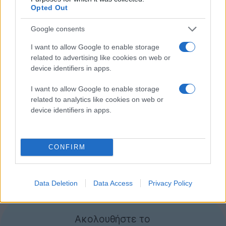
περιοχή του εγκεφάλου με την ονομασία posterior
Opted Out
insula, η οποία συνδέεται με το αίσθημα της απειλής
Google consents
και του πόνου. Το παράδοξο μάλιστα ήταν ότι την
αίσθηση του πόνου δεν προκαλούσε η ίδια η επίλυση
I want to allow Google to enable storage
related to advertising like cookies on web or
του προβλήματος αλλά η προετοιμασία.
device identifiers in apps.
Σύμφωνα με τους ερευνητές:
I want to allow Google to enable storage
"Για κάποιον που αντιμετωπίζει τα
related to analytics like cookies on web or
μαθηματικά με φόβο, η αναμονή και
device identifiers in apps.
προετοιμασία για την επίλυση μιας
άσκησης προκαλεί την ίδια αντίδραση του
εγκεφάλου με τον πόνο που θα ένιωθε αν
CONFIRM
ακουμπούσε το χέρι του σε ένα καυτό
μάτι κουζίνας."
Data Deletion
Data Access
Privacy Policy
[via
Geekosystem
]
Ακολουθήστε το