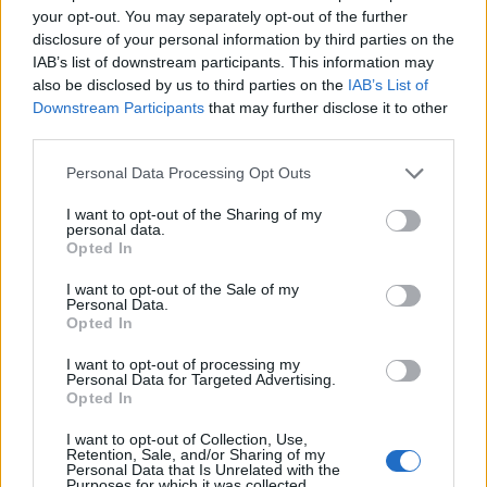
ευθύνεται για την αίσθηση του σωματικού πόνου.
your opt-out. You may separately opt-out of the further
disclosure of your personal information by third parties on the
IAB’s list of downstream participants. This information may
also be disclosed by us to third parties on the
IAB’s List of
Downstream Participants
that may further disclose it to other
third parties.
Please note that this website/app uses one or more Google
Personal Data Processing Opt Outs
services and may gather and store information including but
not limited to your visit or usage behaviour. You may click to
I want to opt-out of the Sharing of my
personal data.
grant or deny consent to Google and its third-party tags to
Opted In
use your data for below specified purposes in below Google
consent section.
I want to opt-out of the Sale of my
Personal Data.
Opted In
Στην έρευνα συμμετείχαν 14 άνθρωποι με άγχος για
I want to opt-out of processing my
Personal Data for Targeted Advertising.
τα μαθηματικά, οι οποίοι κλήθηκαν να λύσουν μια
Opted In
άσκηση την ώρα που μαγνητικός τομογράφος
I want to opt-out of Collection, Use,
κατέγραφε τη δραστηριότητα του εγκεφάλου τους. Τα
Retention, Sale, and/or Sharing of my
Personal Data that Is Unrelated with the
αποτελέσματα έδειξαν δραστηριοποιήση σε μια
Purposes for which it was collected.