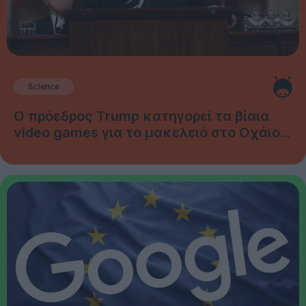
Science
Ο πρόεδρος Trump κατηγορεί τα βίαια
video games για το μακελειό στο Οχάιο...