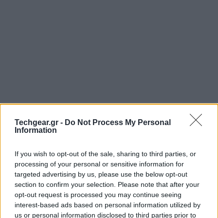
Techgear.gr -
Do Not Process My Personal
Information
Πολύς κόσμος θεωρεί τα μαθηματικά «πονεμένη»
ιστορία και έχει και αποδεδειγμένα πλέον δίκιο.
If you wish to opt-out of the sale, sharing to third parties, or
Σύμφωνα με νέα έρευνα του University of Chicago, εάν
processing of your personal or sensitive information for
αντιμετωπίζετε τα μαθηματικά με φοβία, είναι
targeted advertising by us, please use the below opt-out
section to confirm your selection. Please note that after your
αρκετά πιθανό απλά και μόνο η προετοιμασία για την
opt-out request is processed you may continue seeing
επίλυση ενός μαθηματικού προβλήματος να
interest-based ads based on personal information utilized by
ενεργοποιήσει την περιοχή του εγκεφάλου που
us or personal information disclosed to third parties prior to