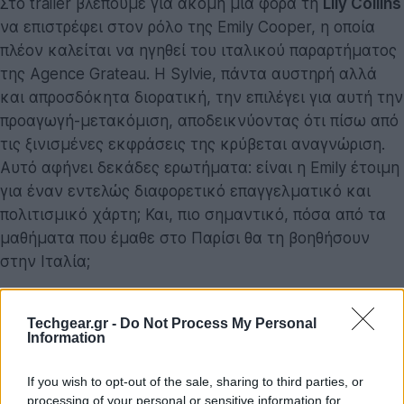
Στο trailer βλέπουμε για ακόμη μια φορά τη
Lily Collins
να επιστρέφει στον ρόλο της Emily Cooper, η οποία
πλέον καλείται να ηγηθεί του ιταλικού παραρτήματος
της Agence Grateau. Η Sylvie, πάντα αυστηρή αλλά
και απροσδόκητα διορατική, την επιλέγει για αυτή την
προαγωγή-μετακόμιση, αποδεικνύοντας ότι πίσω από
τις ξινισμένες εκφράσεις της κρύβεται αναγνώριση.
Αυτό αφήνει δεκάδες ερωτήματα: είναι η Emily έτοιμη
για έναν εντελώς διαφορετικό επαγγελματικό και
πολιτισμικό χάρτη; Και, πιο σημαντικό, πόσα από τα
μαθήματα που έμαθε στο Παρίσι θα τη βοηθήσουν
στην Ιταλία;
Techgear.gr -
Do Not Process My Personal
Information
If you wish to opt-out of the sale, sharing to third parties, or
processing of your personal or sensitive information for