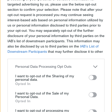
targeted advertising by us, please use the below opt-out
section to confirm your selection. Please note that after your
opt-out request is processed you may continue seeing
interest-based ads based on personal information utilized by
us or personal information disclosed to third parties prior to
your opt-out. You may separately opt-out of the further
Το trailer δεν απομακρύνεται από την αισθητική
disclosure of your personal information by third parties on the
υπεροχή που έχει κάνει το
Emily in Paris
τόσο
IAB’s list of downstream participants. This information may
also be disclosed by us to third parties on the
IAB’s List of
αναγνωρίσιμο. Ακριβότερα ρούχα, υψηλή μόδα,
Downstream Participants
that may further disclose it to other
παρορμητικές αποφάσεις, υπερβολικά ρομαντικές
third parties.
γωνιές πόλεων, όλα είναι εκεί, απλώς αυτή τη φορά
Please note that this website/app uses one or more Google
Personal Data Processing Opt Outs
με το θερμότερο, δραματικότερο φως της ρωμαϊκής
services and may gather and store information including but
κουλτούρας. Η σειρά φαίνεται πως θέλει να παίξει με
not limited to your visit or usage behaviour. You may click to
I want to opt-out of the Sharing of my
personal data.
την ιδέα ότι η Emily είναι καταδικασμένη να παλεύει
grant or deny consent to Google and its third-party tags to
Opted In
για να ενσωματωθεί, ενώ ταυτόχρονα δεν μπορεί να
use your data for below specified purposes in below Google
consent section.
σταματήσει τον ενθουσιασμό και την αφέλειά της,
I want to opt-out of the Sale of my
Personal Data.
που την οδηγούν σε μια σειρά από αναμενόμενες,
Opted In
αλλά πάντα διασκεδαστικές, γκάφες.
I want to opt-out of processing my