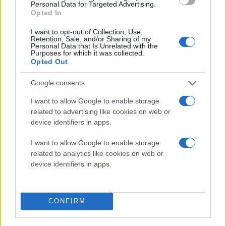
Personal Data for Targeted Advertising.
Στο trailer, η Emily εμφανίζεται να ταλαντεύεται
Opted In
ανάμεσα στη φιλοδοξία και στην αβεβαιότητα. Η
I want to opt-out of Collection, Use,
προαγωγή στην Agence Grateau τη μετατρέπει από
Retention, Sale, and/or Sharing of my
Personal Data that Is Unrelated with the
ανασφαλή expat σε επικεφαλής ενός νέου γραφείου,
Purposes for which it was collected.
Opted Out
αλλά αυτό δεν σημαίνει ότι οι Ιταλοί συνεργάτες της
θα υποδεχτούν την αμερικανική της αισιοδοξία με
Google consents
ανοιχτές αγκάλες. Το trailer αφήνει να εννοηθεί ότι θα
I want to allow Google to enable storage
υπάρξουν νέες επαγγελματικές συγκρούσεις, νέοι
related to advertising like cookies on web or
έρωτες, και φυσικά νέες παρεξηγήσεις. Φαίνεται
device identifiers in apps.
όμως επίσης ότι το Παρίσι δεν είναι εντελώς εκτός
εικόνας: ακούμε την ατάκα Emily in Paris να
I want to allow Google to enable storage
related to analytics like cookies on web or
επαναλαμβάνεται, υπενθυμίζοντας ότι η πόλη που
device identifiers in apps.
αποτέλεσε το σκηνικό της δικής της προσωπικής
αλλαγής θα παραμείνει κάπως στο παρασκήνιο.
CONFIRM
Δεν είναι ξεκάθαρο ακόμη πώς θα μοιραστεί η δράση
ανάμεσα στις δύο πόλεις, αλλά το trailer αφήνει το