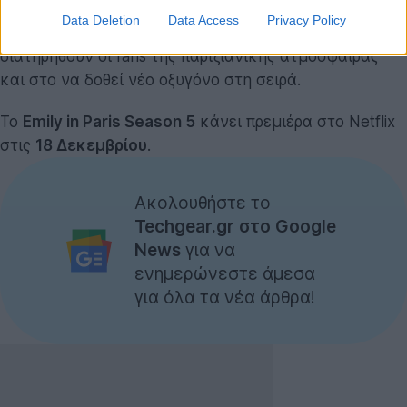
ενδεχόμενο επιστροφής ανοιχτό. Αυτό, από μόνο του,
Data Deletion
Data Access
Privacy Policy
μπορεί να αποτελεί μια ισορροπία ανάμεσα στο να
διατηρηθούν οι fans της παριζιάνικης ατμόσφαιρας
και στο να δοθεί νέο οξυγόνο στη σειρά.
Το
Emily in Paris Season 5
κάνει πρεμιέρα στο Netflix
στις
18 Δεκεμβρίου
.
Ακολουθήστε το
Techgear.gr στο Google
News
για να
ενημερώνεστε άμεσα
για όλα τα νέα άρθρα!