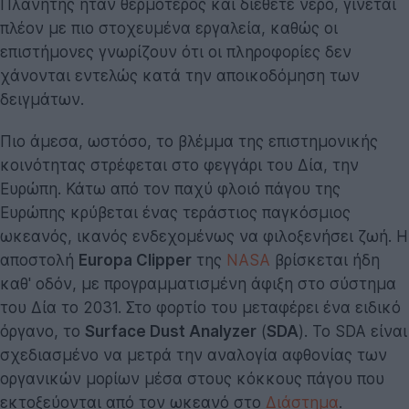
Πλανήτης ήταν θερμότερος και διέθετε νερό, γίνεται
πλέον με πιο στοχευμένα εργαλεία, καθώς οι
επιστήμονες γνωρίζουν ότι οι πληροφορίες δεν
χάνονται εντελώς κατά την αποικοδόμηση των
δειγμάτων.
Πιο άμεσα, ωστόσο, το βλέμμα της επιστημονικής
κοινότητας στρέφεται στο φεγγάρι του Δία, την
Ευρώπη. Κάτω από τον παχύ φλοιό πάγου της
Ευρώπης κρύβεται ένας τεράστιος παγκόσμιος
ωκεανός, ικανός ενδεχομένως να φιλοξενήσει ζωή. Η
αποστολή
Europa Clipper
της
NASA
βρίσκεται ήδη
καθ' οδόν, με προγραμματισμένη άφιξη στο σύστημα
του Δία το 2031. Στο φορτίο του μεταφέρει ένα ειδικό
όργανο, το
Surface Dust Analyzer
(
SDA
). Το SDA είναι
σχεδιασμένο να μετρά την αναλογία αφθονίας των
οργανικών μορίων μέσα στους κόκκους πάγου που
εκτοξεύονται από τον ωκεανό στο
Διάστημα
.