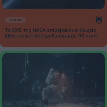
Science
Το IXPE της NASA επιβεβαιώνει θεωρία
Κβαντικής Ηλεκτροδυναμικής 90 ετών