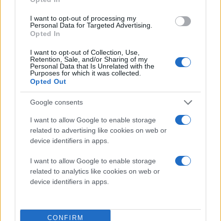
οργανισμούς, εμφανίζονται σημαντικά πιο
ποικιλόμορφα και πιο ομοιόμορφα κατανεμημένα.
I want to opt-out of processing my
Personal Data for Targeted Advertising.
Αντιθέτως, τα λιπαρά οξέα ακολουθούν τον αντίθετο
Opted In
κανόνα, όντας λιγότερο ποικιλόμορφα και λιγότερο
I want to opt-out of Collection, Use,
ομοιόμορφα όταν προέρχονται από βιολογικές πηγές.
Retention, Sale, and/or Sharing of my
Personal Data that Is Unrelated with the
Purposes for which it was collected.
Όπως επισημαίνουν, η μεθοδολογία αυτή καθιστά την
Opted Out
έρευνα σαφώς πιο αποδοτική. Εάν η οργάνωση ενός
μοριακού συνόλου δεν θυμίζει τα μοτίβα που αφήνει
Google consents
πίσω της η ζωή, ο συγκεκριμένος στόχος μπορεί να
I want to allow Google to enable storage
λάβει αυτομάτως χαμηλότερη προτεραιότητα για
related to advertising like cookies on web or
περαιτέρω μελέτη, εξοικονομώντας πολύτιμους
device identifiers in apps.
πόρους και χρόνο από τα διαστημικά τηλεσκόπια.
I want to allow Google to enable storage
Βεβαίως, η μέθοδος απαιτεί ολοκληρωμένα σύνολα
related to analytics like cookies on web or
δεδομένων για να λειτουργήσει. Για μεμονωμένα
device identifiers in apps.
μόρια, όπως το DMS στον μακρινό εξωπλανήτη K2-
18b, απαιτείται ευρύτερη απογραφή σχετικών μορίων,
καθώς τα υπάρχοντα δεδομένα δεν επαρκούν για την
CONFIRM