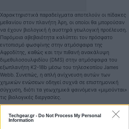
Χαρακτηριστικά παραδείγματα αποτελούν οι πίδακες
μεθανίου στον πλανήτη Άρη, οι οποίοι θα μπορούσαν
να έχουν βιολογική ή αυστηρά γεωλογική προέλευση.
Παρόμοια αβεβαιότητα καλύπτει τον πρόσφατο
εντοπισμό φωσφίνης στην ατμόσφαιρα της
Αφροδίτης, καθώς και την πιθανή ανακάλυψη
διμεθυλοσουλφιδίου (DMS) στην ατμόσφαιρα του
εξωπλανήτη K2-18b μέσω του τηλεσκοπίου James
Webb. Συνεπώς, η απλή ανίχνευση αυτών των
χημικών ενώσεων οδηγεί συχνά σε επιστημονική
σύγχυση, διότι τα γεωχημικά φαινόμενα «μιμούνται»
τις βιολογικές διεργασίες.
Η νέα μεθοδολογία: Μαθαίνοντας από την
Techgear.gr -
Do Not Process My Personal
Οικολογία
Information
Μια ομάδα ερευνητών
προσφέρει μια νέα λύση
,