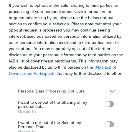
δανειζόμενη αρχές από την οικολογία. Αντί να
If you wish to opt-out of the sale, sharing to third parties, or
processing of your personal or sensitive information for
αναζητούν απλώς μεμονωμένα μόρια, οι ερευνητές
targeted advertising by us, please use the below opt-out
επικεντρώθηκαν στον τρόπο με τον οποίο αυτά τα
section to confirm your selection. Please note that after your
μόρια είναι οργανωμένα, εστιάζοντας σε δύο δείκτες:
opt-out request is processed you may continue seeing
την ποικιλομορφία και την κατανομή.
interest-based ads based on personal information utilized by
us or personal information disclosed to third parties prior to
Η έρευνα εστίασε στα αμινοξέα, τα οποία
your opt-out. You may separately opt-out of the further
disclosure of your personal information by third parties on the
σχηματίζουν πεπτίδια και δομούν τις πρωτεΐνες των
IAB’s list of downstream participants. This information may
κυττάρων, και στα λιπαρά οξέα, που συνθέτουν τις
also be disclosed by us to third parties on the
IAB’s List of
κυτταρικές μεμβράνες. Η ερευνητική ομάδα ανέλυσε
Downstream Participants
that may further disclose it to other
περίπου 100 βάσεις δεδομένων που περιλάμβαναν
third parties.
δείγματα από αστεροειδείς, απολιθώματα,
Please note that this website/app uses one or more Google
Personal Data Processing Opt Outs
μετεωρίτες, μικρόβια, εδάφη και συνθετικά
services and may gather and store information including but
εργαστηριακά δείγματα. Τα αποτελέσματα, που
not limited to your visit or usage behaviour. You may click to
I want to opt-out of the Sharing of my
personal data.
grant or deny consent to Google and its third-party tags to
δημοσιεύθηκαν
στο έγκριτο επιστημονικό περιοδικό
Opted In
use your data for below specified purposes in below Google
Nature Astronomy, είναι αποκαλυπτικά: όταν τα
consent section.
I want to opt-out of the Sale of my
αμινοξέα δημιουργούνται από ζωντανούς
Personal Data.
Opted In