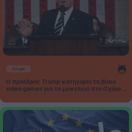
Google
Ο πρόεδρος Trump κατηγορεί τα βίαια
video games για το μακελειό στο Οχάιο...