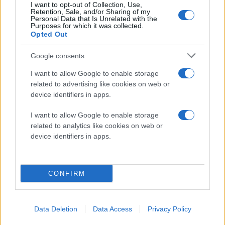
Για όλους αυτούς τους λόγους, η Google αποφάσισε
I want to opt-out of Collection, Use,
Retention, Sale, and/or Sharing of my
να τιμήσει τον αξέχαστο καλλιτέχνη με το σημερινό
Personal Data that Is Unrelated with the
Purposes for which it was collected.
doodle της. Πατήστε Play και απολαύστε ένα animated
Opted Out
video με πρωταγωνιστή τον Freddie Mercury υπό τους
ήχους του τραγουδιού "Don't stop me now".
Google consents
I want to allow Google to enable storage
related to advertising like cookies on web or
device identifiers in apps.
I want to allow Google to enable storage
related to analytics like cookies on web or
device identifiers in apps.
CONFIRM
Data Deletion
Data Access
Privacy Policy