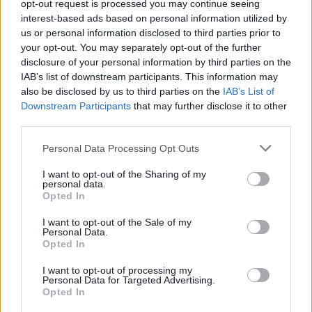
opt-out request is processed you may continue seeing
interest-based ads based on personal information utilized by
us or personal information disclosed to third parties prior to
your opt-out. You may separately opt-out of the further
disclosure of your personal information by third parties on the
IAB’s list of downstream participants. This information may
also be disclosed by us to third parties on the
IAB’s List of
Downstream Participants
that may further disclose it to other
third parties.
Please note that this website/app uses one or more Google
Personal Data Processing Opt Outs
Σαν σήμερα πριν από 65 χρόνια γεννήθηκε ο
services and may gather and store information including but
not limited to your visit or usage behaviour. You may click to
I want to opt-out of the Sharing of my
τραγουδιστής των Queen (5 Σεπτεμβριου 1946) και
personal data.
grant or deny consent to Google and its third-party tags to
απεβίωσε στις 24 Νοεμβρίου του 1991. Γνωστός για τις
Opted In
use your data for below specified purposes in below Google
εκπληκτικές εμφανίσεις του στη σκηνή και το
consent section.
I want to opt-out of the Sale of my
απίστευτο εύρος της φωνής του ικανό να καλύψει
Personal Data.
Opted In
από hard rock κομμάτια μέχρι και μπαλάντες, ο
Freddie Mercury έχει περάσει για τα καλά στην
I want to opt-out of processing my
Personal Data for Targeted Advertising.
ιστορία αλλά και τις καρδιές όλων μας.
Opted In