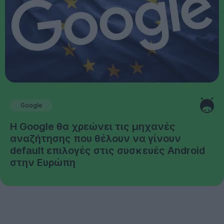
Google
Η Google θα χρεώνει τις μηχανές
αναζήτησης που θέλουν να γίνουν
default επιλογές στις συσκευές Android
στην Ευρώπη