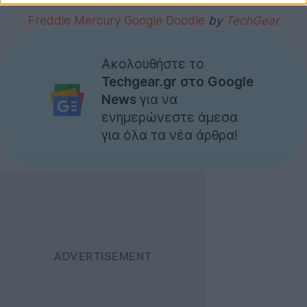
Freddie Mercury Google Doodle
by
TechGear
Ακολουθήστε το
Techgear.gr στο Google
News
για να
ενημερώνεστε άμεσα
για όλα τα νέα άρθρα!