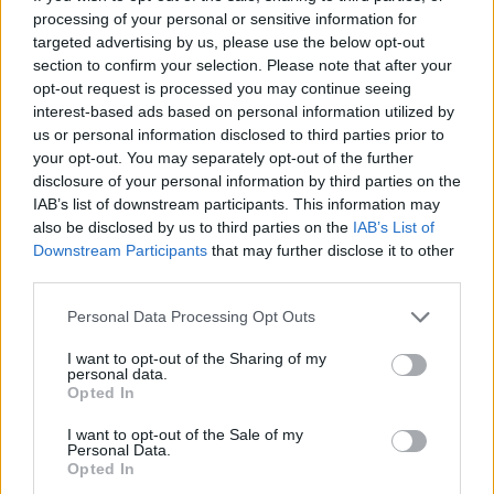
processing of your personal or sensitive information for
Όλα αυτά υποστηρίζονται από ένα
σύστημα ψύξης
,
targeted advertising by us, please use the below opt-out
με 40% μεγαλύτερο Vapor Chamber και βελτιωμένα*
section to confirm your selection. Please note that after your
θερμικά υλικά που διατηρούν τη θερμοκρασία υπό
opt-out request is processed you may continue seeing
interest-based ads based on personal information utilized by
έλεγχο ακόμα και σε απαιτητικές εφαρμογές.
us or personal information disclosed to third parties prior to
your opt-out. You may separately opt-out of the further
disclosure of your personal information by third parties on the
IAB’s list of downstream participants. This information may
also be disclosed by us to third parties on the
IAB’s List of
Downstream Participants
that may further disclose it to other
third parties.
Please note that this website/app uses one or more Google
Personal Data Processing Opt Outs
services and may gather and store information including but
not limited to your visit or usage behaviour. You may click to
I want to opt-out of the Sharing of my
personal data.
grant or deny consent to Google and its third-party tags to
Opted In
use your data for below specified purposes in below Google
consent section.
I want to opt-out of the Sale of my
Personal Data.
Opted In