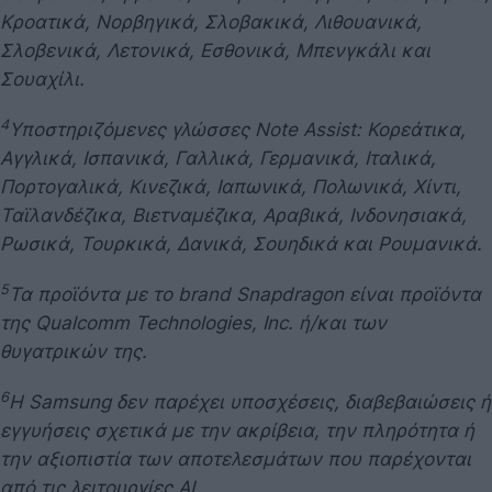
Κροατικά, Νορβηγικά, Σλοβακικά, Λιθουανικά,
Σλοβενικά, Λετονικά, Εσθονικά, Μπενγκάλι και
Σουαχίλι.
4
Υποστηριζόμενες γλώσσες Note Assist: Κορεάτικα,
Αγγλικά, Ισπανικά, Γαλλικά, Γερμανικά, Ιταλικά,
Πορτογαλικά, Κινεζικά, Ιαπωνικά, Πολωνικά, Χίντι,
Ταϊλανδέζικα, Βιετναμέζικα, Αραβικά, Ινδονησιακά,
Ρωσικά, Τουρκικά, Δανικά, Σουηδικά και Ρουμανικά.
5
Τα προϊόντα με το brand Snapdragon είναι προϊόντα
της Qualcomm Technologies, Inc. ή/και των
θυγατρικών της.
6
Η Samsung δεν παρέχει υποσχέσεις, διαβεβαιώσεις ή
εγγυήσεις σχετικά με την ακρίβεια, την πληρότητα ή
την αξιοπιστία των αποτελεσμάτων που παρέχονται
από τις λειτουργίες AI