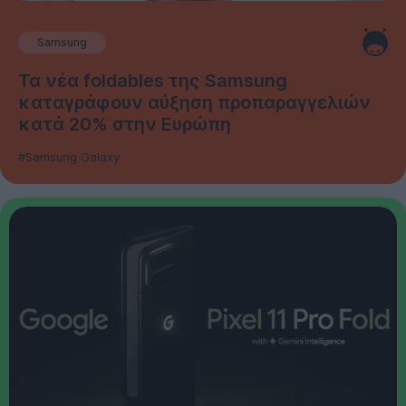
Samsung
Τα νέα foldables της Samsung
καταγράφουν αύξηση προπαραγγελιών
κατά 20% στην Ευρώπη
#Samsung Galaxy