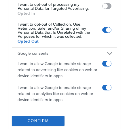
Αντοχή και σχεδιασμός
I want to opt-out of processing my
Personal Data for Targeted Advertising.
Τα Galaxy S25 προστατεύονται από το Corning Gorilla
Opted In
Armor 2 και Victus 2, προσφέροντας 29% καλύτερη
προστασία σε πτώσεις, σε σύγκριση με το
I want to opt-out of Collection, Use,
Retention, Sale, and/or Sharing of my
προηγούμενο μοντέλο, ενώ το νέο DX φινίρισμα
Personal Data that Is Unrelated with the
Purposes for which it was collected.
μειώνει τις αντανακλάσεις και αυξάνει την αντοχή
Opted Out
7
στις γρατζουνιές
.
Google consents
Σχεδιαστικά, η σειρά Galaxy S25 υιοθετεί
I want to allow Google to enable storage
στρογγυλεμένες γραμμές, προσφέροντας υπέροχο
related to advertising like cookies on web or
κράτημα και αισθητική αρμονία. Η μείωση πάχους
device identifiers in apps.
κατά 15% και το πιο λεπτό πλαίσιο της έκδοσης Ultra
I want to allow Google to enable storage
αναβαθμίζουν την εμπειρία αφής και όψης*.
related to analytics like cookies on web or
device identifiers in apps.
Ασφάλεια και προστασία απορρήτου στο
επίκεντρο
Το Galaxy AI επεξεργάζεται τα εξατομικευμένα
CONFIRM
δεδομένα με ασφάλεια στη συσκευή μέσω του