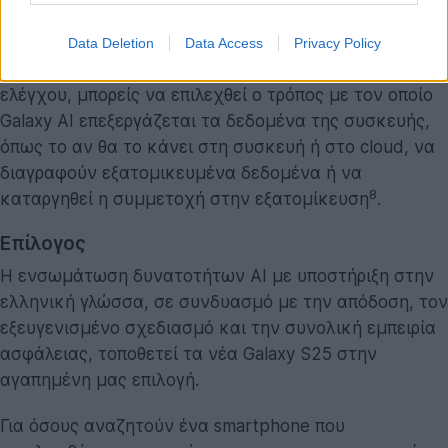
Personal Data Engine. Τα δεδομένα στη συνέχεια
κρυπτογραφούνται για να περιορίσουν την τυχαία
Data Deletion
Data Access
Privacy Policy
πρόσβαση από άλλες εφαρμογές. Στα Στοιχεία
ελέγχου, μπορείς να επιλεχθεί ο τρόπος με τον οποίο
Galaxy AI επεξεργάζεται τα δεδομένα της συσκευής,
όπως το αν θα το κάνει στη συσκευή ή στο cloud, να
διαγραφούν εξατομικευμένα δεδομένα ή να
8
καταργηθεί η συμμετοχή στην εξατομίκευση
.
Επίλογος
Η ενσωμάτωση δυνατοτήτων AI με υποστήριξη στην
ελληνική γλώσσα, σε συνδυασμό με την απόδοση, τον
εξευγενισμένο σχεδιασμό και την συνολική εμπειρία
ασφάλειας, τοποθετεί τα νέα Galaxy S25 στην
αγαπημένη μας επιλογή.
Για όσους αναζητούν ένα smartphone που