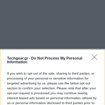
Οι διαδικασίες πριν την εφαρμογή του ΓΚΠΔ (GDPR)
Στη συνέχεια, τον λόγο πήραν οι κ.κ.
Γιάννης
Techgear.gr -
Do Not Process My Personal
Information
Δρακούλης
, Associate Partner, και
Αλέξανδρος
Χασάπης
, Senior Manager, στο τμήμα
If you wish to opt-out of the sale, sharing to third parties, or
Επιχειρηματικής Ακεραιότητας και Εταιρικής
processing of your personal or sensitive information for
Συμμόρφωσης της ΕΥ Ελλάδος, οι οποίοι παρουσίασαν
targeted advertising by us, please use the below opt-out
την εμπειρία τους από τα έργα ΓΚΠΔ που έχουν
section to confirm your selection. Please note that after your
opt-out request is processed you may continue seeing
αναλάβει και τις διαδικασίες που ακολουθούν οι
interest-based ads based on personal information utilized by
πελάτες στην πορεία προς τη συμμόρφωση με τον
us or personal information disclosed to third parties prior to