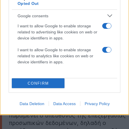
Opted Out
Τσαντίλας
, Διδάκτωρ Νομικής – Δικηγόρος,
Επιστημονικός Συνεργάτης Πανεπιστημίου
Google consents
Πελοποννήσου και τ. Μέλος της Αρχής Προστασίας
I want to allow Google to enable storage
Δεδομένων Προσωπικού Χαρακτήρα (ΑΠΔΠΧ), κατά
related to advertising like cookies on web or
την παρουσίασή του.
device identifiers in apps.
"Ο ορισμός ενός Υπευθύνου Προστασίας
I want to allow Google to enable storage
Δεδομένων διευκολύνει την επιχείρηση,
related to analytics like cookies on web or
καθώς αποτελεί σημείο επαφής και
device identifiers in apps.
επικοινωνίας με την Αρχή Προστασίας
Δεδομένων, με τα υποκείμενα των
CONFIRM
προσωπικών δεδομένων και με τα
Τμήματα της ίδιας της επιχείρησης. Παρά
τα καθήκοντα και τα ιδιαίτερα προσόντα
Data Deletion
Data Access
Privacy Policy
ενός ΥΠΔ, υπεύθυνος και υπόλογος
παραμένει ο υπεύθυνος της επεξεργασίας
προσωπικών δεδομένων, δηλαδή ο