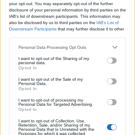
Κανονισμό. Όπως τόνισαν, οι περισσότεροι ξεκινούν
your opt-out. You may separately opt-out of the further
με μία διαγνωστική διεργασία, ώστε να δουν πού
disclosure of your personal information by third parties on the
IAB’s list of downstream participants. This information may
βρίσκονται σε σχέση με τον ΓΚΠΔ, στη συνέχεια
also be disclosed by us to third parties on the
IAB’s List of
προχωρούν στην εφαρμογή, την αξιολόγηση, αλλά και
Downstream Participants
that may further disclose it to other
την παρακολούθηση της λειτουργίας για τη
third parties.
συμμόρφωση.
Please note that this website/app uses one or more Google
Personal Data Processing Opt Outs
services and may gather and store information including but
"
Κάποιοι δεν περνάνε από τη διαγνωστική διαδικασία,
not limited to your visit or usage behaviour. You may click to
I want to opt-out of the Sharing of my
για να δουν πού είναι τα κενά τους, και πάνε μόνο με
personal data.
grant or deny consent to Google and its third-party tags to
Opted In
τα ‘SOS’ – ευτυχώς, μιλάμε για ένα μικρό μέρος της
use your data for below specified purposes in below Google
consent section.
αγοράς"
, σημείωσε ο κ.
Δρακούλης
. "
Η άσκηση του
I want to opt-out of the Sale of my
Personal Data.
Κανονισμού, δεν είναι μία άσκηση επί χάρτου, είναι
Opted In
μία διαρκής αλλαγή στη λειτουργία των
I want to opt-out of processing my
επιχειρήσεων
", ανέφερε ο κ.
Χασάπης
.
Personal Data for Targeted Advertising.
Opted In
Ο ρόλος του Υπευθύνου Προστασίας Δεδομένων
I want to opt-out of Collection, Use,
Στη σημασία του ρόλου του Υπευθύνου Προστασίας
Retention, Sale, and/or Sharing of my
Personal Data that Is Unrelated with the
Δεδομένων (ΥΠΔ - DPO) αναφέρθηκε ο κ.
Πέτρος
Purposes for which it was collected.