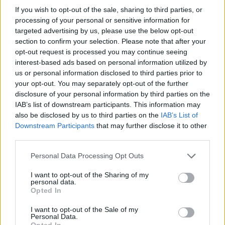
If you wish to opt-out of the sale, sharing to third parties, or
processing of your personal or sensitive information for
targeted advertising by us, please use the below opt-out
section to confirm your selection. Please note that after your
opt-out request is processed you may continue seeing
interest-based ads based on personal information utilized by
us or personal information disclosed to third parties prior to
your opt-out. You may separately opt-out of the further
disclosure of your personal information by third parties on the
IAB’s list of downstream participants. This information may
also be disclosed by us to third parties on the
IAB’s List of
Downstream Participants
that may further disclose it to other
third parties.
"Έχουν περάσει 25 χρόνια από τα
Please note that this website/app uses one or more Google
Personal Data Processing Opt Outs
services and may gather and store information including but
γεγονότα του Gears of War 3. Μια σειρά
not limited to your visit or usage behaviour. You may click to
I want to opt-out of the Sharing of my
μυστηριωδών εξαφανίσεων οδηγεί τον JD
personal data.
grant or deny consent to Google and its third-party tags to
Opted In
Fenix να συνεχίσει τον θρύλο του πατέρα
use your data for below specified purposes in below Google
του και να αναμετρηθεί με έναν νέο,
consent section.
I want to opt-out of the Sale of my
Personal Data.
τρομακτικό εχθρό"
Opted In