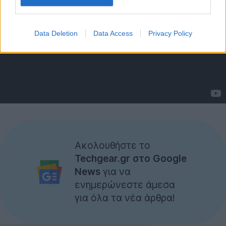
Data Deletion
Data Access
Privacy Policy
Ακολουθήστε το
Techgear.gr στο Google
News
για να
ενημερώνεστε άμεσα
για όλα τα νέα άρθρα!