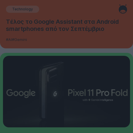
Technology
Τέλος το Google Assistant στα Android
smartphones από τον Σεπτέμβριο
#AI
#Gemini