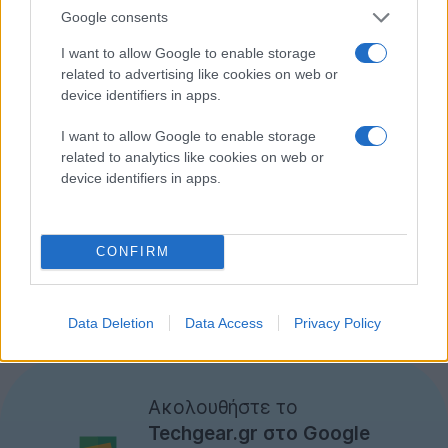
Google consents
I want to allow Google to enable storage
related to advertising like cookies on web or
device identifiers in apps.
I want to allow Google to enable storage
related to analytics like cookies on web or
device identifiers in apps.
Γενικότερα, στόχος της Google είναι να δημιουργήσει
μια νέα εφαρμογή Android Music που θα δίνει τη
δυνατότητα στον χρήστη να μεταφέρει με ευκολία τα
CONFIRM
τραγούδια που αγοράζει από web καταστήματα και
τούμπαλιν, καθώς και να διαχειρίζεται τη βιβλιοθήκη
του υπολογιστή του από τη συσκευή!
Data Deletion
Data Access
Privacy Policy
[πηγή
AndroidCentral
]
Ακολουθήστε το
Techgear.gr στο Google