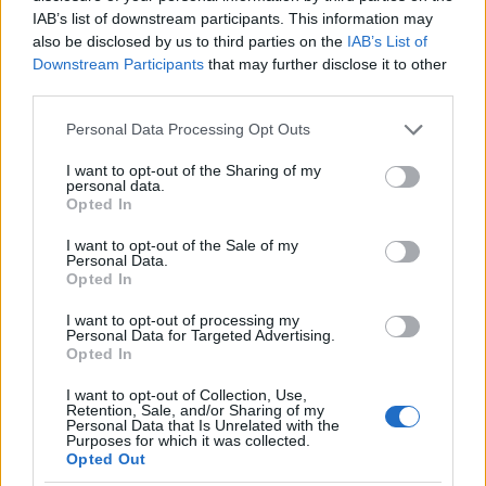
IAB’s list of downstream participants. This information may
also be disclosed by us to third parties on the
IAB’s List of
Downstream Participants
that may further disclose it to other
third parties.
Αυτά που ξεχωρίζουν είναι ο διαφορετικός
σχεδιασμός, με θολά backgrounds και ωραία
Please note that this website/app uses one or more Google
Personal Data Processing Opt Outs
"γυάλινα" widgets, καθώς και το κουμπί menu μέσα
services and may gather and store information including but
not limited to your visit or usage behaviour. You may click to
I want to opt-out of the Sharing of my
στην εφαρμογή, γεγονός που μπορεί να σημαίνει ότι η
personal data.
grant or deny consent to Google and its third-party tags to
Google σκέφτεται να καταργήσει τα αντίστοιχα
Opted In
use your data for below specified purposes in below Google
κουμπιά της εκάστοτε συσκευής.
consent section.
I want to opt-out of the Sale of my
Personal Data.
Opted In
I want to opt-out of processing my
Personal Data for Targeted Advertising.
Opted In
I want to opt-out of Collection, Use,
Retention, Sale, and/or Sharing of my
Personal Data that Is Unrelated with the
Purposes for which it was collected.
Opted Out