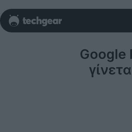
Google 
γίνετα