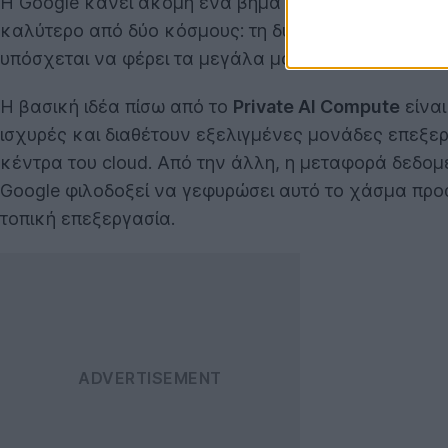
Η Google κάνει ακόμη ένα βήμα προς το μέλλον τη
καλύτερο από δύο κόσμους: τη δύναμη του cloud κα
υπόσχεται να φέρει τα μεγάλα μοντέλα
Gemini
στα 
Η βασική ιδέα πίσω από το
Private AI Compute
είναι
ισχυρές και διαθέτουν εξελιγμένες μονάδες επεξερ
κέντρα του cloud. Από την άλλη, η μεταφορά δεδομέ
Google φιλοδοξεί να γεφυρώσει αυτό το χάσμα προ
τοπική επεξεργασία.