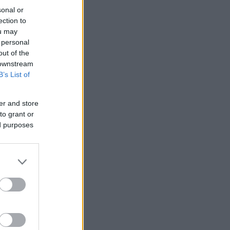
sonal or
ection to
ou may
 personal
out of the
 downstream
B’s List of
er and store
to grant or
ed purposes