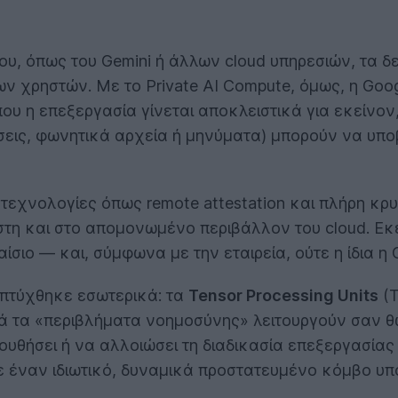
υ, όπως του Gemini ή άλλων cloud υπηρεσιών, τα δ
ν χρηστών. Με το Private AI Compute, όμως, η Goo
που η επεξεργασία γίνεται αποκλειστικά για εκείνον
εις, φωνητικά αρχεία ή μηνύματα) μπορούν να υπο
 τεχνολογίες όπως remote attestation και πλήρη κρ
τη και στο απομονωμένο περιβάλλον του cloud. Εκε
ιο — και, σύμφωνα με την εταιρεία, ούτε η ίδια η G
απτύχθηκε εσωτερικά: τα
Tensor Processing Units
(T
τά τα «περιβλήματα νοημοσύνης» λειτουργούν σαν θ
υθήσει ή να αλλοιώσει τη διαδικασία επεξεργασίας 
 έναν ιδιωτικό, δυναμικά προστατευμένο κόμβο υπο