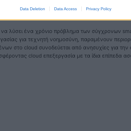
ς τεχνητής νοημοσύνης, ανακοινώνοντας μια πρωτο
ι την ασφάλεια της επεξεργασίας στο ίδιο το κινητ
Data Deletion
Data Access
Privacy Policy
χέρια των χρηστών με απόλυτο σεβασμό στην ιδιωτι
 να λύσει ένα χρόνιο πρόβλημα των σύγχρονων smar
γασίας για τεχνητή νοημοσύνη, παραμένουν περιορι
νων στο cloud συνοδεύεται από ανησυχίες για την α
σφέροντας cloud επεξεργασία με τα ίδια επίπεδα 