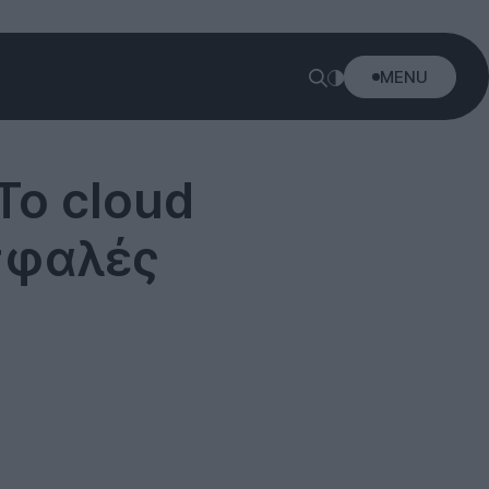
MENU
Το cloud
ασφαλές