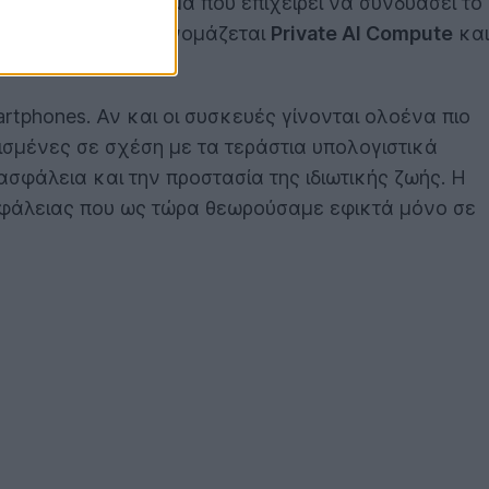
ποριακή πλατφόρμα που επιχειρεί να συνδυάσει το
ό. Το νέο σύστημα ονομάζεται
Private AI Compute
και
κότητα.
tphones. Αν και οι συσκευές γίνονται ολοένα πιο
σμένες σε σχέση με τα τεράστια υπολογιστικά
σφάλεια και την προστασία της ιδιωτικής ζωής. Η
ασφάλειας που ως τώρα θεωρούσαμε εφικτά μόνο σε