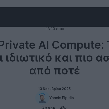
Technology
#AI
#Gemini
Private AI Compute: 
ι ιδιωτικό και πιο 
από ποτέ
13 Νοεμβρίου 2025
Yannis Elpidis
Share