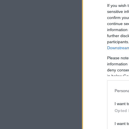
If you wish 
sensitive in
confirm you
continue se
information 
further disc
participants
Downstream 
Please note
information 
deny consent
in below Go
Persona
I want t
Opted 
I want t