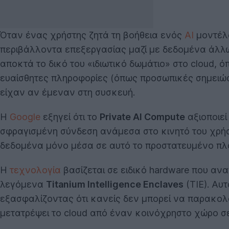
Όταν ένας χρήστης ζητά τη βοήθεια ενός
AI
μοντέλο
περιβάλλοντα επεξεργασίας μαζί με δεδομένα άλλω
αποκτά το δικό του «ιδιωτικό δωμάτιο» στο cloud, ό
ευαίσθητες πληροφορίες (όπως προσωπικές σημειώσ
είχαν αν έμεναν στη συσκευή.
Η
Google
εξηγεί ότι το
Private AI Compute
αξιοποιεί
σφραγισμένη σύνδεση ανάμεσα στο κινητό του χρήσ
δεδομένα μόνο μέσα σε αυτό το προστατευμένο πλαίσ
Η
τεχνολογία
βασίζεται σε ειδικό hardware που αν
λεγόμενα
Titanium Intelligence Enclaves
(TIE). Αυ
εξασφαλίζοντας ότι κανείς δεν μπορεί να παρακολο
μετατρέψει το cloud από έναν κοινόχρηστο χώρο σε