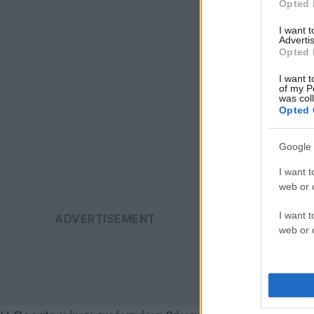
Opted 
I want 
Advertis
Opted 
I want t
of my P
was col
Opted 
Google 
I want t
web or d
I want t
web or d