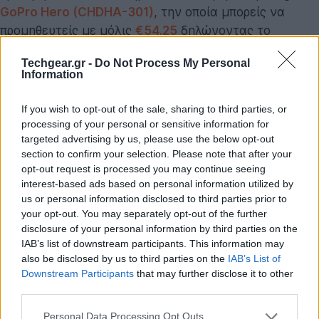
GoPro Hero (CHDHA-301)
, την οποία μπορείς να
προμηθευτείς με μόλις
€54.25
δηλώνοντας το
κουπόνι
ACCAM6
στο ταμείο.
Techgear.gr -
Do Not Process My Personal
Information
If you wish to opt-out of the sale, sharing to third parties, or
processing of your personal or sensitive information for
targeted advertising by us, please use the below opt-out
section to confirm your selection. Please note that after your
opt-out request is processed you may continue seeing
interest-based ads based on personal information utilized by
us or personal information disclosed to third parties prior to
your opt-out. You may separately opt-out of the further
disclosure of your personal information by third parties on the
IAB’s list of downstream participants. This information may
also be disclosed by us to third parties on the
IAB’s List of
Η GoPro Hero CHDHA-301 δεν διαθέτει οθόνη αφής,
Downstream Participants
that may further disclose it to other
third parties.
ούτε κεραία WiFi, αλλά προσφέρει στον χρήστη
δυνατότητα λήψης video 1080p@30fps και
Please note that this website/app uses one or more Google
Personal Data Processing Opt Outs