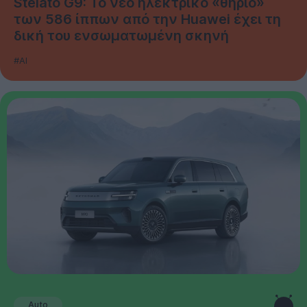
Stelato G9: Το νέο ηλεκτρικό «θηρίο»
των 586 ίππων από την Huawei έχει τη
δική του ενσωματωμένη σκηνή
#AI
Auto