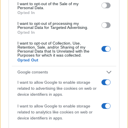
consent section.
μικροσκοπική δραστηριότητα – το λεγόμενο
I want to opt-out of the Sale of my
Personal Data.
«μαγνητικό χάος» – αποτελεί την κύρια πηγή
Opted In
ενεργειακής απώλειας. Το υλικό καταναλώνει ένα
I want to opt-out of processing my
μέρος της ωφέλιμης ηλεκτρικής ενέργειας απλώς και
Personal Data for Targeted Advertising.
μόνο για να αναδιατάξει τη μαγνητική του δομή υπό
Opted In
συνθήκες θερμικής καταπόνησης, μειώνοντας τη
I want to opt-out of Collection, Use,
συνολική απόδοση του συστήματος.
Retention, Sale, and/or Sharing of my
Personal Data that Is Unrelated with the
Purposes for which it was collected.
Η καινοτομία του μοντέλου eX-GL
Opted Out
Οι ερευνητές του TUS ανέπτυξαν το μοντέλο eX-GL
Google consents
για να μπορέσουν να παρατηρήσουν, να μετρήσουν
I want to allow Google to enable storage
και τελικά να προβλέψουν αυτή τη χαοτική
related to advertising like cookies on web or
συμπεριφορά. Αντί να βασιστούν σε παραδοσιακές
device identifiers in apps.
μεθόδους δοκιμής και σφάλματος, χρησιμοποίησαν
αλγορίθμους μηχανικής μάθησης που αναλύουν τα
I want to allow Google to enable storage
related to analytics like cookies on web or
θερμοδυναμικά δεδομένα και οπτικοποιούν το
device identifiers in apps.
ενεργειακό τοπίο του υλικού.