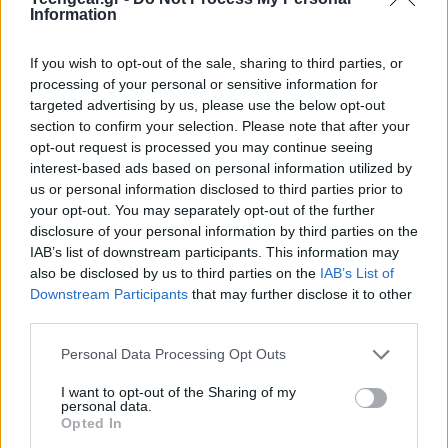
ενέργειας, τα αποτελέσματα απομαγνήτισης και την
Information
εντροπία, εντοπίζει τα ενεργειακά εμπόδια που
προκαλούνται από τις μεταβολές της θερμοκρασίας,
If you wish to opt-out of the sale, sharing to third parties, or
επιτρέποντας τον σχεδιασμό αποδοτικότερων και
processing of your personal or sensitive information for
λιγότερο ενεργοβόρων ηλεκτροκινητήρων.
targeted advertising by us, please use the below opt-out
section to confirm your selection. Please note that after your
opt-out request is processed you may continue seeing
Ορισμένα μαλακά μαγνητικά υλικά, τα οποία
interest-based ads based on personal information utilized by
αποτελούν τον πυρήνα των σύγχρονων
us or personal information disclosed to third parties prior to
ηλεκτροκινητήρων, περιέχουν στο εσωτερικό τους
your opt-out. You may separately opt-out of the further
εξαιρετικά περίπλοκες μαγνητικές δομές. Αυτές οι
disclosure of your personal information by third parties on the
IAB’s list of downstream participants. This information may
δομές ονομάζονται «λαβυρινθώδεις περιοχές» λόγω
also be disclosed by us to third parties on the
IAB’s List of
της χαρακτηριστικής τεθλασμένης μορφής τους, η
Downstream Participants
that may further disclose it to other
οποία θυμίζει ζιγκ-ζαγκ.
third parties.
Please note that this website/app uses one or more Google
Η συμπεριφορά αυτών των μαγνητικών περιοχών δεν
Personal Data Processing Opt Outs
services and may gather and store information including but
είναι στατική. Καθώς οι θερμοκρασίες λειτουργίας του
not limited to your visit or usage behaviour. You may click to
I want to opt-out of the Sharing of my
κινητήρα αυξάνονται ή μειώνονται απότομα, τα maze
personal data.
grant or deny consent to Google and its third-party tags to
Opted In
domains μεταβάλλονται απρόβλεπτα. Αυτή η άτακτη
use your data for below specified purposes in below Google