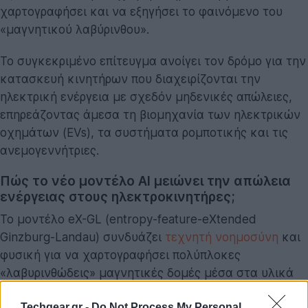
χαρτογραφήσει και να εξηγήσει το φαινόμενο του
«μαγνητικού λαβύρινθου».
Το συγκεκριμένο επίτευγμα ανοίγει τον δρόμο για την
κατασκευή κινητήρων που διαχειρίζονται την
ηλεκτρική ενέργεια με σχεδόν μηδενικές απώλειες,
επηρεάζοντας άμεσα τη βιομηχανία των ηλεκτρικών
οχημάτων (EVs), τα συστήματα ρομποτικής και τις
ανεμογεννήτριες.
Πώς το νέο μοντέλο AI μειώνει την απώλεια
ενέργειας στους ηλεκτροκινητήρες;
Το μοντέλο eX-GL (entropy-feature-eXtended
Ginzburg-Landau) συνδυάζει
τεχνητή νοημοσύνη
και
φυσική για να χαρτογραφήσει πολύπλοκες
«λαβυρινθώδεις» μαγνητικές δομές μέσα στα υλικά
των κινητήρων. Μετρώντας την ανταλλαγή
Techgear.gr -
Do Not Process My Personal