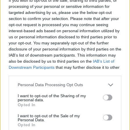
If you wish to opt-out of the sale, sharing to third parties, or
Αναβάθμιση WebKit:
Προστασία από κακόβουλο
processing of your personal or sensitive information for
κώδικα κατά την πλοήγηση μέσω του Safari.
targeted advertising by us, please use the below opt-out
section to confirm your selection. Please note that after your
Οι εκδόσεις που καταλήγουν στο ψηφίο ".1" έχουν
opt-out request is processed you may continue seeing
ιστορικά έναν πολύ συγκεκριμένο ρόλο στο
interest-based ads based on personal information utilized by
χρονοδιάγραμμα αναβαθμίσεων της Apple.
us or personal information disclosed to third parties prior to
Ακολουθούν συνήθως μια μεγαλύτερη κυκλοφορία
your opt-out. You may separately opt-out of the further
disclosure of your personal information by third parties on the
(όπως ήταν η έκδοση 26.5) και λειτουργούν ως "δίχτυ
IAB’s list of downstream participants. This information may
ασφαλείας". Όταν μια νέα έκδοση φτάνει σε
also be disclosed by us to third parties on the
IAB’s List of
εκατομμύρια χρήστες, είναι μαθηματικά βέβαιο ότι θα
Downstream Participants
that may further disclose it to other
προκύψουν απρόβλεπτες ασυμβατότητες ή κενά
third parties.
ασφαλείας που δεν είχαν εντοπιστεί κατά τη διάρκεια
Please note that this website/app uses one or more Google
Personal Data Processing Opt Outs
των beta δοκιμών.
services and may gather and store information including but
not limited to your visit or usage behaviour. You may click to
I want to opt-out of the Sharing of my
personal data.
Διαδικασία εγκατάστασης και σημαντικές
grant or deny consent to Google and its third-party tags to
Opted In
προφυλάξεις
use your data for below specified purposes in below Google
consent section.
I want to opt-out of the Sale of my
Η διαδικασία ενημέρωσης παραμένει η γνώριμη,
Personal Data.
ωστόσο η προετοιμασία της συσκευής απαιτεί
Opted In