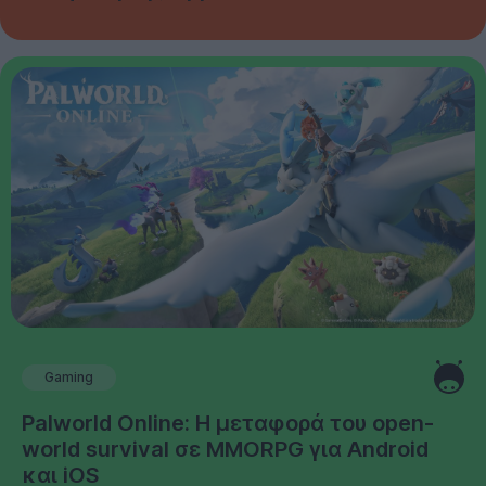
Gaming
Palworld Online: Η μεταφορά του open-
world survival σε MMORPG για Android
και iOS