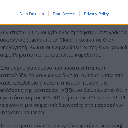
Ενημέρωση Λογισμικού
(Software Update).
Μόλις το σύστημα εντοπίσει το Tahoe 26.5.1,
Data Deletion
Data Access
Privacy Policy
επιλέξτε
Ενημέρωση Τώρα
.
Συνιστάται η δημιουργία ενός πρόσφατου αντιγράφου
ασφαλείας (backup) στο iCloud ή τοπικά σε έναν
υπολογιστή. Αν και οι ενημερώσεις αυτές είναι γενικά
απροβλημάτιστες, το απρόοπτο καραδοκεί.
Ένα συχνό φαινόμενο που παρατηρείται (και
κατακλύζει τα κοινωνικά δίκτυα) αμέσως μετά από
κάθε αναβάθμιση, είναι η απότομη πτώση της
απόδοσης της μπαταρίας. Αξίζει να διευκρινιστεί ότι η
εγκατάσταση του iOS 26.5.1 ή του macOS Tahoe 26.5.1
πυροδοτεί μια σειρά από διεργασίες στο παρασκήνιο
(background tasks).
Τα συστήματα αναδημιουργούν ευρετήρια (indexing)