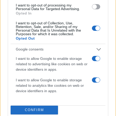
προσοχή για την αποφυγή απώλειας δεδομένων.
I want to opt-out of processing my
Personal Data for Targeted Advertising.
Opted In
Για το
iPhone (iOS 26.5.1)
:
I want to opt-out of Collection, Use,
Ανοίξτε την εφαρμογή
Ρυθμίσεις
(Settings).
Retention, Sale, and/or Sharing of my
Personal Data that Is Unrelated with the
Purposes for which it was collected.
Επιλέξτε
Γενικά
(General).
Opted Out
Μεταβείτε στην
Ενημέρωση Λογισμικού
Google consents
(Software Update).
I want to allow Google to enable storage
Περιμένετε να εμφανιστεί η ενημέρωση και
related to advertising like cookies on web or
πατήστε
Λήψη και Εγκατάσταση
.
device identifiers in apps.
Για τους υπολογιστές
Mac (macOS Tahoe 26.5.1)
:
I want to allow Google to enable storage
related to analytics like cookies on web or
Κάντε κλικ στο μενού Apple () στην πάνω
device identifiers in apps.
αριστερή γωνία.
Επιλέξτε
Ρυθμίσεις Συστήματος
(System Settings).
CONFIRM
Πλοηγηθείτε στο
Γενικά
(General) και έπειτα στο