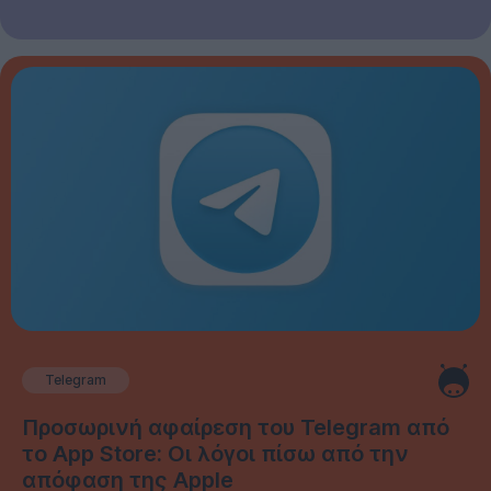
Telegram
Προσωρινή αφαίρεση του Telegram από
το App Store: Οι λόγοι πίσω από την
απόφαση της Apple