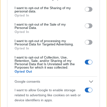
services and may gather and store information including but
τροφίμων. Έτσι, προσφέρουν
μια πιο βιώσιμη λύση
, με
not limited to your visit or usage behaviour. You may click to
I want to opt-out of the Sharing of my
ουσιαστικά ουδέτερο αποτύπωμα άνθρακα και χωρίς
personal data.
grant or deny consent to Google and its third-party tags to
Opted In
τον περιβαλλοντικό αντίκτυπο των πρώτης γενιάς
use your data for below specified purposes in below Google
consent section.
βιοκαυσίμων.
I want to opt-out of the Sale of my
Personal Data.
Opted In
Η αναθεώρηση του πλαισίου για τα καύσιμα θα
μπορούσε να ανακουφίσει μια
αυτοκινητοβιομηχανία
I want to opt-out of processing my
Personal Data for Targeted Advertising.
που δυσκολεύεται να ακολουθήσει τον ρυθμό της
Opted In
ηλεκτρικής μετάβασης. Οι υψηλές τιμές των πρώτων
I want to opt-out of Collection, Use,
υλών για τις μπαταρίες, η περιορισμένη διαθεσιμότητα
Retention, Sale, and/or Sharing of my
Personal Data that Is Unrelated with the
κρίσιμων μετάλλων και η αργή ανάπτυξη υποδομών
Purposes for which it was collected.
Opted Out
φόρτισης
καθιστούν τον στόχο για πλήρη
απεξάρτηση από τα ορυκτά καύσιμα ως το 2035 όλο
Google consents
και πιο φιλόδοξο – ίσως και ουτοπικό
.
I want to allow Google to enable storage
Παράλληλα με το άνοιγμα προς τα εναλλακτικά
related to advertising like cookies on web or
device identifiers in apps.
καύσιμα, η
Von der Leyen
ανακοίνωσε ότι η Επιτροπή