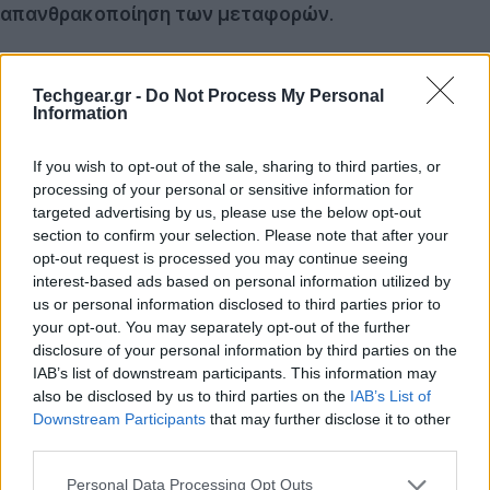
απανθρακοποίηση των μεταφορών
.
Στην αναθεώρηση που ετοιμάζεται, αναμένεται να
δοθεί θεσμικό βάρος σε τεχνολογίες όπως τα
e-fuels
Techgear.gr -
Do Not Process My Personal
Information
και τα
προηγμένα βιοκαύσιμα
, επιλογές που μέχρι
σήμερα παρέμεναν στο περιθώριο των ευρωπαϊκών
If you wish to opt-out of the sale, sharing to third parties, or
κανονισμών. Τα
συνθετικά καύσιμα
(e-fuels), τα
processing of your personal or sensitive information for
οποία έχουν ήδη αποτελέσει αντικείμενο
targeted advertising by us, please use the below opt-out
διαπραγμάτευσης μεταξύ Βρυξελλών και Βερολίνου,
section to confirm your selection. Please note that after your
opt-out request is processed you may continue seeing
επιβεβαιώνονται πλέον ως μέρος του σχεδίου της
interest-based ads based on personal information utilized by
Επιτροπής. Η πραγματική καινοτομία, ωστόσο, είναι η
us or personal information disclosed to third parties prior to
ρητή αναγνώριση των προηγμένων βιοκαυσίμων ως
your opt-out. You may separately opt-out of the further
κρίσιμου εργαλείου στη μεταβατική περίοδο μετά το
disclosure of your personal information by third parties on the
IAB’s list of downstream participants. This information may
2030.
also be disclosed by us to third parties on the
IAB’s List of
Downstream Participants
that may further disclose it to other
Τα
προηγμένα βιοκαύσιμα
παράγονται από
third parties.
υπολείμματα ή οργανικά απόβλητα, όχι από
Please note that this website/app uses one or more Google
καλλιέργειες που ανταγωνίζονται την παραγωγή
Personal Data Processing Opt Outs