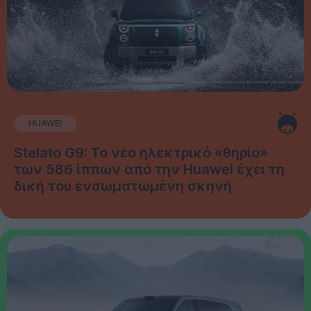
HUAWEI
Stelato G9: Το νέο ηλεκτρικό «θηρίο»
των 586 ίππων από την Huawei έχει τη
δική του ενσωματωμένη σκηνή