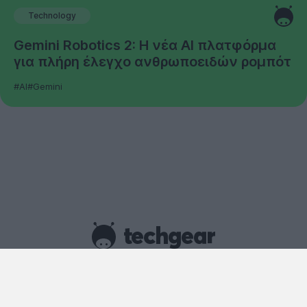
Technology
Gemini Robotics 2: Η νέα AI πλατφόρμα
για πλήρη έλεγχο ανθρωποειδών ρομπότ
#AI
#Gemini