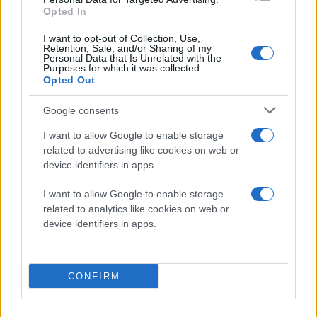
της Ιαπωνίας
Opted In
Η επιτυχία και η αναγκαιότητα του
Super Monster
I want to opt-out of Collection, Use,
Retention, Sale, and/or Sharing of my
Wolf
προκύπτει από έναν συνδυασμό
Personal Data that Is Unrelated with the
Purposes for which it was collected.
περιβαλλοντικών αλλαγών και δημογραφικής
Opted Out
συρρίκνωσης στην Ιαπωνία. Τα στατιστικά στοιχεία
είναι αποκαλυπτικά: η χώρα καταγράφει αριθμό-
Google consents
ρεκόρ επιθέσεων από αρκούδες (κυρίως καφέ
I want to allow Google to enable storage
αρκούδες στο νησί Χοκάιντο και ασιατικές μαύρες
related to advertising like cookies on web or
αρκούδες στο Χονσού), με αρκετές εξ αυτών να
device identifiers in apps.
αποβαίνουν μοιραίες.
I want to allow Google to enable storage
related to analytics like cookies on web or
Ο κύριος παράγοντας εντοπίζεται στην κλιματική
device identifiers in apps.
αλλαγή. Οι διακυμάνσεις της θερμοκρασίας και οι
αλλαγές στον κύκλο των βροχοπτώσεων έχουν
επηρεάσει δραματικά την παραγωγή βελανιδιών, τα
CONFIRM
οποία αποτελούν τη βασική πηγή τροφής των
αρκούδων πριν τη χειμερία νάρκη. Αντιμέτωπα με την