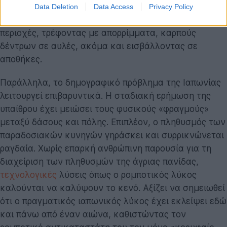
πείνα, τα ζώα αναγκάζονται να εγκαταλείψουν τα
Data Deletion
Data Access
Privacy Policy
δάση και να αναζητήσουν τροφή σε κατοικημένες
περιοχές, τρέφοντας με απορρίμματα, καρπούς
δέντρων σε αυλές, ακόμα και εισβάλλοντας σε
αποθήκες.
Παράλληλα, το δημογραφικό πρόβλημα της Ιαπωνίας
λειτουργεί επιβαρυντικά. Η σταδιακή ερήμωση της
υπαίθρου έχει μειώσει τους φυσικούς «φραγμούς»
μεταξύ δάσους και πόλης. Επιπλέον, ο πληθυσμός των
παραδοσιακών κυνηγών γηράσκει και συρρικνώνεται
ραγδαία. Χωρίς επαρκή ανθρώπινη παρουσία για τη
διαχείριση των πληθυσμών της άγριας πανίδας,
τεχνολογικές
λύσεις όπως ο ρομποτικός λύκος
καλούνται να καλύψουν το κενό. Αξίζει να σημειωθεί
ότι ο πραγματικός ιαπωνικός λύκος έχει εκλείψει εδώ
και πάνω από έναν αιώνα, καθιστώντας τον