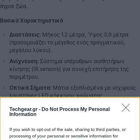
άγρια ζώα.
Βασικά Χαρακτηριστικά
Διαστάσεις:
Μήκος 1.2 μέτρα, Ύψος 0.9 μέτρα
(προσομοιάζει το μέγεθος ενός πραγματικού,
μεγάλου λύκου).
Ανίχνευση:
Σύστημα υπέρυθρων αισθητήρων
κίνησης (IR sensors) για συνεχή επιτήρηση της
περιμέτρου.
Οπτικά Σήματα:
Μάτια εξοπλισμένα με ισχυρούς
λαμπτήρες LED κόκκινου χρώματος.
Ηχητικό Σύστημα:
Ενσωματωμένο ηχείο ικανό να
Techgear.gr -
Do Not Process My Personal
παράγει ήχο έως 90 decibel.
Information
Ποικιλία Ήχων:
Βιβλιοθήκη 60 διαφορετικών
If you wish to opt-out of the sale, sharing to third parties, or
προεγγεγραμμένων ήχων (γαυγίσματα,
processing of your personal or sensitive information for