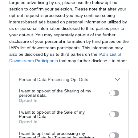
πυροβολισμοί, ανθρώπινες φωνές, βρυχηθμοί
targeted advertising by us, please use the below opt-out
μηχανών) για την αποφυγή εξοικείωσης των
section to confirm your selection. Please note that after your
opt-out request is processed you may continue seeing
ζώων με ένα συγκεκριμένο μοτίβο.
interest-based ads based on personal information utilized by
Μηχανική Κίνηση:
Ενεργός μηχανισμός
us or personal information disclosed to third parties prior to
περιστροφής και κλίσης του λαιμού.
your opt-out. You may separately opt-out of the further
disclosure of your personal information by third parties on the
Η ανάπτυξη του
ρομπότ
διήρκεσε αρκετά χρόνια και
IAB’s list of downstream participants. This information may
ενσωματώνει τεχνογνωσία από τον βιομηχανικό
also be disclosed by us to third parties on the
IAB’s List of
σχεδιασμό και τη ζωολογία. Αποτελεί προϊόν
Downstream Participants
that may further disclose it to other
συνεργασίας της εταιρείας Ohta Seiki με το
third parties.
Πανεπιστήμιο του Χοκάιντο και το Πανεπιστήμιο
Please note that this website/app uses one or more Google
Personal Data Processing Opt Outs
Γεωργίας του Τόκιο. Η ρεαλιστική εμφάνιση του
services and may gather and store information including but
ρομπότ, επικαλυμμένου με συνθετική γούνα, σε
not limited to your visit or usage behaviour. You may click to
I want to opt-out of the Sharing of my
personal data.
grant or deny consent to Google and its third-party tags to
συνδυασμό με την απρόβλεπτη εναλλαγή ήχων,
Opted In
use your data for below specified purposes in below Google
διασφαλίζει ότι η άγρια πανίδα αδυνατεί να
consent section.
I want to opt-out of the Sale of my
προσαρμοστεί στην παρουσία του, διατηρώντας το
Personal Data.
Opted In
επίπεδο φόβου υψηλό.
I want to opt-out of processing my
Το περιβαλλοντικό και δημογραφικό υπόβαθρο
Personal Data for Targeted Advertising.