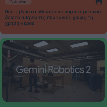
Technology
Νέο τηλεκατευθυνόμενο ρομπότ με υγρό
άζωτο σβήνει τις πυρκαγιές χωρίς τη
χρήση νερού