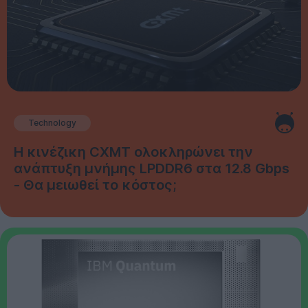
Technology
Η κινέζικη CXMT ολοκληρώνει την
ανάπτυξη μνήμης LPDDR6 στα 12.8 Gbps
- Θα μειωθεί το κόστος;