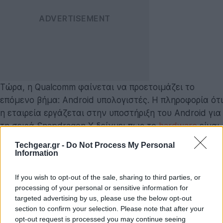
Τώρα, η Qualcomm φαίνεται να προετοιμάζει το
επόμενο βήμα: Android υπολογιστές. Η πληροφορία ότι
η εταιρεία εργάζεται στην υποστήριξη του Android για
τη σειρά Snapdragon X δείχνει πως το
hardware
είναι
έτοιμο να περάσει σε νέα κατηγορία συσκευών, αυτή
Techgear.gr -
Do Not Process My Personal
των “ARM-based Android PCs”.
Information
Εδώ και καιρό κυκλοφορούν πληροφορίες ότι
η Google
If you wish to opt-out of the sale, sharing to third parties, or
σχεδιάζει να ενώσει το Android με το ChromeOS σε
processing of your personal or sensitive information for
targeted advertising by us, please use the below opt-out
ένα ενοποιημένο λειτουργικό σύστημα
. Ένα τέτοιο
section to confirm your selection. Please note that after your
βήμα θα εξηγούσε απόλυτα την κίνηση της Qualcomm.
opt-out request is processed you may continue seeing