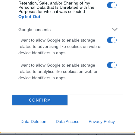
Retention, Sale, and/or Sharing of my
Η υποστήριξη του Android από τα Snapdragon X chips
Personal Data that Is Unrelated with the
Purposes for which it was collected.
θα μπορούσε να αλλάξει τις ισορροπίες στη
Opted Out
βιομηχανία των υπολογιστών. Μέχρι τώρα, η
Microsoft είχε το πάνω χέρι με τα Windows on ARM,
Google consents
ένα project που βασίστηκε σχεδόν αποκλειστικά στην
I want to allow Google to enable storage
τεχνολογία της Qualcomm. Όμως, παρά τις
related to advertising like cookies on web or
προσπάθειες, τα Windows σε ARM συσκευές δεν
device identifiers in apps.
κατάφεραν να απογειωθούν, κυρίως λόγω
I want to allow Google to enable storage
περιορισμένης συμβατότητας εφαρμογών και
related to analytics like cookies on web or
αδύναμης απόδοσης.
device identifiers in apps.
Αντίθετα, το Android έχει ήδη ένα τεράστιο
οικοσύστημα εφαρμογών που τρέχουν φυσικά σε
CONFIRM
ARM αρχιτεκτονική – ακριβώς το περιβάλλον στο
οποίο τα Snapdragon X έχουν σχεδιαστεί να
διαπρέπουν. Αν η Google καταφέρει να προσαρμόσει
Data Deletion
Data Access
Privacy Policy
το Android σε μορφή που ταιριάζει σε laptop, με