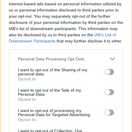
Αν όντως το νέο OS της Google προορίζεται για
interest-based ads based on personal information utilized by
φορητούς υπολογιστές, η υποστήριξη από τα
us or personal information disclosed to third parties prior to
your opt-out. You may separately opt-out of the further
Snapdragon X chips θα μπορούσε να το κάνει
disclosure of your personal information by third parties on the
πραγματικά ανταγωνιστικό απέναντι στα Windows
IAB’s list of downstream participants. This information may
και το macOS.
also be disclosed by us to third parties on the
IAB’s List of
Downstream Participants
that may further disclose it to other
Αυτή η προοπτική δημιουργεί ένα εντελώς νέο τοπίο.
third parties.
Για πρώτη φορά, οι χρήστες θα μπορούσαν να έχουν
Please note that this website/app uses one or more Google
Personal Data Processing Opt Outs
Android
laptops με native εφαρμογές, υψηλές
services and may gather and store information including but
επιδόσεις και ενεργειακή αυτονομία που θυμίζει
not limited to your visit or usage behaviour. You may click to
I want to opt-out of the Sharing of my
personal data.
grant or deny consent to Google and its third-party tags to
smartphones. Η ιδέα ενός “φορητού Android
Opted In
use your data for below specified purposes in below Google
υπολογιστή” δεν είναι νέα – υπήρξαν στο παρελθόν
consent section.
I want to opt-out of the Sale of my
προσπάθειες από εταιρείες όπως η Asus και η
Personal Data.
Samsung, αλλά καμία δεν κατάφερε να κερδίσει το
Opted In
κοινό. Αν όμως η Google και η Qualcomm
I want to opt-out of processing my
συνεργαστούν στενά, αυτή θα μπορούσε να είναι η
Personal Data for Targeted Advertising.
Opted In
πρώτη πραγματική επιτυχία.
I want to opt-out of Collection, Use,