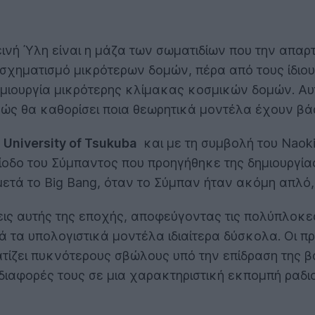
ή Ύλη είναι η μάζα των σωματιδίων που την απαρτίζ
 σχηματισμό μικρότερων δομών, πέρα από τους ίδιους
ημιουργία μικρότερης κλίμακας κοσμικών δομών. Αυτ
θώς θα καθορίσει ποια θεωρητικά μοντέλα έχουν βά
υ
University of Tsukuba
και με τη συμβολή του Naoki
περίοδο του Σύμπαντος που προηγήθηκε της δημιουργ
μετά το Big Bang, όταν το Σύμπαν ήταν ακόμη απλό
ς αυτής της εποχής, αποφεύγοντας τις πολύπλοκες
ά τα υπολογιστικά μοντέλα ιδιαίτερα δύσκολα. Οι π
τίζει πυκνότερους σβώλους υπό την επίδραση της β
 διαφορές τους σε μια χαρακτηριστική εκπομπή ρα