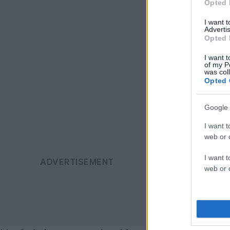
Opted 
I want 
Advertis
Opted 
I want t
of my P
was col
Opted 
Google 
I want t
web or d
I want t
web or d