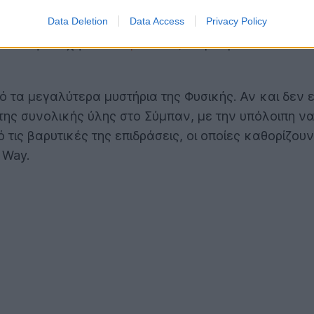
ες ενδείξεις για τη φύση της Σκοτεινής Ύλης ίσως β
Data Deletion
Data Access
Privacy Policy
σιεύτηκε στο περιοδικό Nature Astronomy στις 16 Σ
οτεινή Εποχή» του
Σύμπαντος
θα μπορούσαν να απο
ό τα μεγαλύτερα μυστήρια της Φυσικής. Αν και δεν
της συνολικής ύλης στο Σύμπαν, με την υπόλοιπη να
 τις βαρυτικές της επιδράσεις, οι οποίες καθορίζου
 Way.