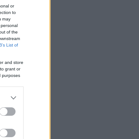
sonal or
ection to
ou may
 personal
out of the
 downstream
B’s List of
er and store
to grant or
ed purposes