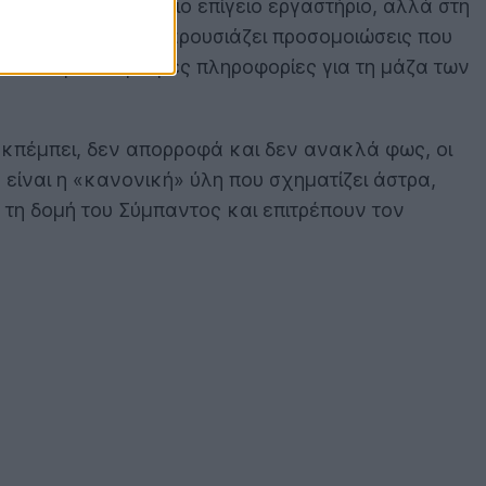
ρεθούν όχι σε κάποιο επίγειο εργαστήριο, αλλά στη
επτεμβρίου 2025, παρουσιάζει προσομοιώσεις που
καλύψουν κρίσιμες πληροφορίες για τη μάζα των
 εκπέμπει, δεν απορροφά και δεν ανακλά φως, οι
 είναι η «κανονική» ύλη που σχηματίζει άστρα,
ν τη δομή του Σύμπαντος και επιτρέπουν τον