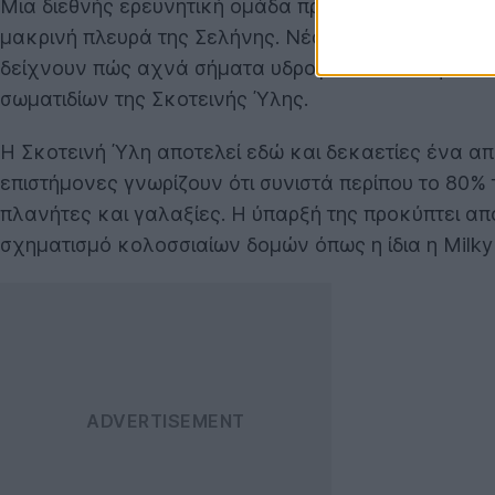
Μια διεθνής ερευνητική ομάδα προτείνει ότι οι πρώτ
μακρινή πλευρά της Σελήνης. Νέα μελέτη, που δημο
δείχνουν πώς αχνά σήματα υδρογόνου από την «Σκ
σωματιδίων της Σκοτεινής Ύλης.
Η Σκοτεινή Ύλη αποτελεί εδώ και δεκαετίες ένα απ
επιστήμονες γνωρίζουν ότι συνιστά περίπου το 80% 
πλανήτες και γαλαξίες. Η ύπαρξή της προκύπτει από
σχηματισμό κολοσσιαίων δομών όπως η ίδια η Milky