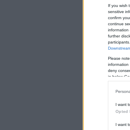
If you wish 
sensitive in
confirm you
continue se
information 
further disc
participants
Downstream 
Please note
information 
deny consent
in below Go
Persona
I want t
Opted 
I want t