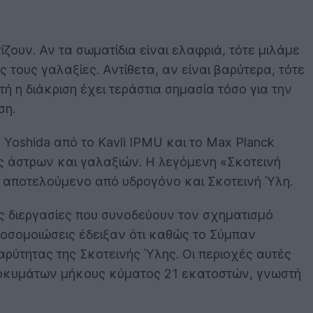
ουν. Αν τα σωματίδια είναι ελαφριά, τότε μιλάμε
 τους γαλαξίες. Αντίθετα, αν είναι βαρύτερα, τότε
ή η διάκριση έχει τεράστια σημασία τόσο για την
ση.
 Yoshida από το Kavli IPMU και το Max Planck
ίας άστρων και γαλαξιών. Η λεγόμενη «Σκοτεινή
, αποτελούμενο από υδρογόνο και Σκοτεινή Ύλη.
 διεργασίες που συνοδεύουν τον σχηματισμό
ροσομοιώσεις έδειξαν ότι καθώς το Σύμπαν
αρύτητας της Σκοτεινής Ύλης. Οι περιοχές αυτές
διοκυμάτων μήκους κύματος 21 εκατοστών, γνωστή