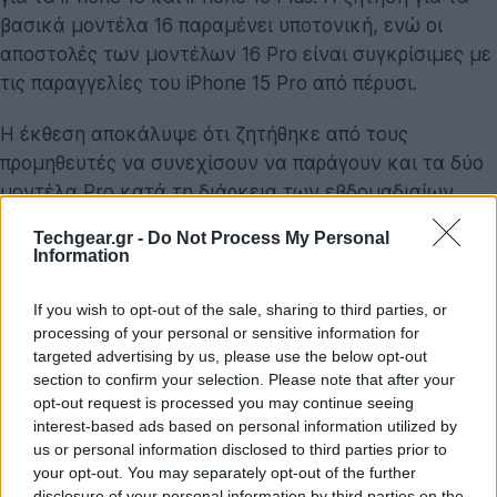
βασικά μοντέλα 16 παραμένει υποτονική, ενώ οι
αποστολές των μοντέλων 16 Pro είναι συγκρίσιμες με
τις παραγγελίες του iPhone 15 Pro από πέρυσι.
Η έκθεση αποκάλυψε ότι ζητήθηκε από τους
προμηθευτές να συνεχίσουν να παράγουν και τα δύο
μοντέλα Pro κατά τη διάρκεια των εβδομαδιαίων
διακοπών της Εθνικής Ημέρας της Κίνας, πράγμα που
Techgear.gr -
Do Not Process My Personal
σημαίνει ότι η ζήτηση για το δίδυμο έχει γενικά
Information
ανταποκριθεί στις προσδοκίες για τα φετινά
τηλέφωνα. Παρόλα αυτά, ο Kuo επεσήμανε ότι οι
If you wish to opt-out of the sale, sharing to third parties, or
processing of your personal or sensitive information for
τρέχοντες χρόνοι αποστολής για το 16 Pro είναι
targeted advertising by us, please use the below opt-out
μικρότεροι από εκείνους του
iPhone 15 Pro
.
section to confirm your selection. Please note that after your
opt-out request is processed you may continue seeing
interest-based ads based on personal information utilized by
us or personal information disclosed to third parties prior to
your opt-out. You may separately opt-out of the further
disclosure of your personal information by third parties on the