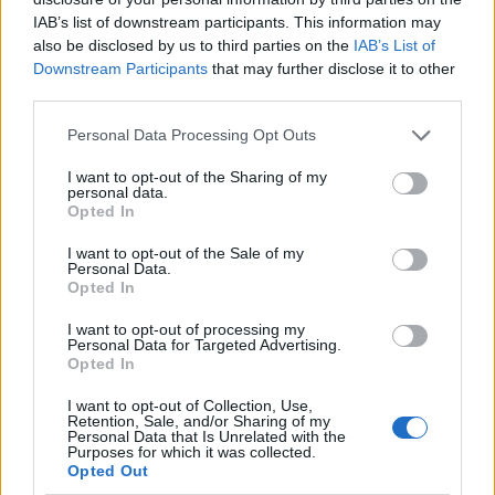
IAB’s list of downstream participants. This information may
also be disclosed by us to third parties on the
IAB’s List of
Downstream Participants
that may further disclose it to other
third parties.
Please note that this website/app uses one or more Google
Personal Data Processing Opt Outs
services and may gather and store information including but
not limited to your visit or usage behaviour. You may click to
I want to opt-out of the Sharing of my
personal data.
Η αγορά προετοιμάζεται για τον αντίκτυπο στη
grant or deny consent to Google and its third-party tags to
Opted In
ζήτηση και τις αποστολές στην αγορά των ΗΠΑ στα
use your data for below specified purposes in below Google
consent section.
τέλη Οκτωβρίου. Τότε είναι που η Apple αναμένεται
I want to opt-out of the Sale of my
Personal Data.
να προωθήσει μια ενημέρωση λογισμικού με το
Apple
Opted In
Intelligence
, η οποία αναμένεται να βελτιώσει τις
I want to opt-out of processing my
πωλήσεις. Ωστόσο, αυτό παραμένει ένα θέμα που
Personal Data for Targeted Advertising.
Opted In
αφορά κυρίως τις ΗΠΑ, καθώς το AI δεν θα φτάσει
σύντομα στην Ευρώπη ή την Κίνα.
I want to opt-out of Collection, Use,
Retention, Sale, and/or Sharing of my
Personal Data that Is Unrelated with the
Η εκτίμηση παραγωγής για τις συσκευές iPhone 16 το
Purposes for which it was collected.
Opted Out
4ο τρίμηνο του 2024 είναι
88-89 εκατομμύρια