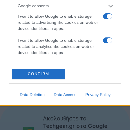
τεμάχια
, που είναι ελαφρώς χαμηλότερη από τα 90-91
Google consents
εκατομμύρια του περασμένου έτους.
I want to allow Google to enable storage
iPhone 16 shipment updates
related to advertising like cookies on web or
device identifiers in apps.
1. Assembly orders almost remain
unchanged. Suppliers had been asked to
I want to allow Google to enable storage
related to analytics like cookies on web or
continue producing two Pro models during
device identifiers in apps.
China's National Day holiday, indicating that
demand for the Pro models has generally
met expectations so far.
CONFIRM
2. Some component orders…
— 郭明錤 (Ming-Chi Kuo) (@mingchikuo)
October 9,
Data Deletion
Data Access
Privacy Policy
2024
Ακολουθήστε το
Techgear.gr στο Google