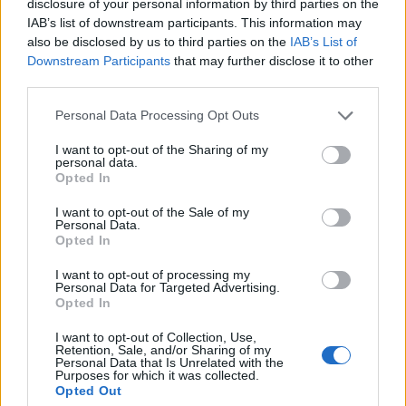
disclosure of your personal information by third parties on the
IAB’s list of downstream participants. This information may
also be disclosed by us to third parties on the
IAB’s List of
Downstream Participants
that may further disclose it to other
third parties.
Please note that this website/app uses one or more Google
Personal Data Processing Opt Outs
services and may gather and store information including but
not limited to your visit or usage behaviour. You may click to
I want to opt-out of the Sharing of my
personal data.
grant or deny consent to Google and its third-party tags to
Opted In
use your data for below specified purposes in below Google
consent section.
I want to opt-out of the Sale of my
Personal Data.
Οθόνη και Σχεδιασμός: Ceramic Shield 2 και
Opted In
Παραδοσιακή Εγκοπή
I want to opt-out of processing my
Σχεδιαστικά, η συσκευή διατηρεί το αυστηρό, επίπεδο
Personal Data for Targeted Advertising.
Opted In
προφίλ των προκατόχων της, κάνοντας χρήση
πλαισίου από αλουμίνιο αεροδιαστημικής ποιότητας.
I want to opt-out of Collection, Use,
Retention, Sale, and/or Sharing of my
Με βάρος μόλις 169 γραμμάρια, προσφέρει κορυφαία
Personal Data that Is Unrelated with the
Purposes for which it was collected.
εργονομία στο χέρι. Διαθέτει πιστοποίηση IP68,
Opted Out
εξασφαλίζοντας υψηλή αντοχή στη σκόνη και το