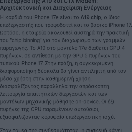
Επεξεργαστής A19 και C1X Modem:
Αρχιτεκτονική και Διαχείριση Ενέργειας
Η καρδιά του iPhone 17e είναι το
A19 chip
, ο ίδιος
επεξεργαστής που τροφοδοτεί και το βασικό iPhone 17.
Ωστόσο, η εταιρεία ακολουθεί αυστηρά την πρακτική
του "chip binning" για τον διαχωρισμό των γραμμών
παραγωγής. Το A19 στο μοντέλο 17e διαθέτει GPU 4
πυρήνων, σε αντίθεση με την GPU 5 πυρήνων του
τυπικού iPhone 17. Στην πράξη, η συγκεκριμένη
διαφοροποίηση δύσκολα θα γίνει αντιληπτή από τον
μέσο χρήστη στην καθημερινή χρήση,
διασφαλίζοντας παράλληλα την απρόσκοπτη
λειτουργία απαιτητικών διεργασιών και των
μοντέλων μηχανικής μάθησης on-device. Οι έξι
πυρήνες της CPU παραμένουν αυτούσιοι,
εξασφαλίζοντας κορυφαία επεξεργαστική ισχύ.
Στον τομέα της συνδεσιμότητας, η συσκευή κάνει