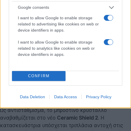
νερό.
Google consents
I want to allow Google to enable storage
Το πάνελ είναι
Super Retina XDR OLED 6.1 ιντσών
, με
related to advertising like cookies on web or
μέγιστη φωτεινότητα που αγγίζει τα 1200 nits κατά
device identifiers in apps.
την προβολή HDR περιεχομένου. Εντούτοις,
I want to allow Google to enable storage
παραμένουν ενεργοί δύο βασικοί τεχνολογικοί
related to analytics like cookies on web or
περιορισμοί. Αρχικά, ο ρυθμός ανανέωσης διατηρείται
device identifiers in apps.
σταθερά στα 60Hz, αφήνοντας την τεχνολογία
ProMotion αυστηρά για την κατηγορία Pro. Έπειτα, η
συσκευή διατηρεί την παραδοσιακή εγκοπή (notch)
CONFIRM
στο άνω μέρος για το σύστημα TrueDepth του Face
ID, χωρίς να κάνει τη μετάβαση στο σύγχρονο
Dynamic Island.
Data Deletion
Data Access
Privacy Policy
Ως αντιστάθμισμα, το μπροστινό κρύσταλλο
αναβαθμίζεται στο νέο
Ceramic Shield 2
. Η
κατασκευάστρια υπόσχεται τριπλάσια αντοχή στις