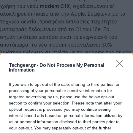
χρήση του νέου
modem C1X
, σχεδιασμένου εξ
ολοκλήρου in-house από την Apple. Σύμφωνα με τα
τεχνικά δελτία, προσφέρει διπλάσιες ταχύτητες
μεταφοράς δεδομένων από το C1 του 16e. Το
σημαντικότερο ωστόσο είναι το ενεργειακό του
αποτύπωμα: το νέο modem καταναλώνει 30%
λιγότερη ενέργεια σε σχέση με τα modems της σειράς
iPhone 16 Pro. Η δραστική μείωση της ενεργειακής
Techgear.gr -
Do Not Process My Personal
απαίτησης επιτρέπει στη συσκευή να διατηρεί
Information
σταθερή αυτονομία 26 ωρών αναπαραγωγής βίντεο,
αντέχοντας με άνεση την εξάντληση που προκαλούν
If you wish to opt-out of the sale, sharing to third parties, or
processing of your personal or sensitive information for
τα σύγχρονα δίκτυα 5G.
targeted advertising by us, please use the below opt-out
section to confirm your selection. Please note that after your
opt-out request is processed you may continue seeing
interest-based ads based on personal information utilized by
us or personal information disclosed to third parties prior to
your opt-out. You may separately opt-out of the further