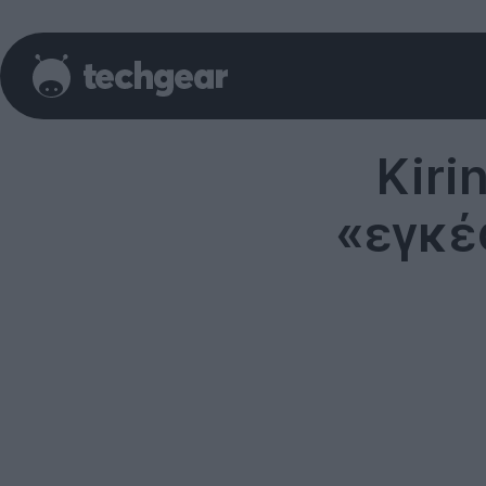
Kiri
«εγκέ