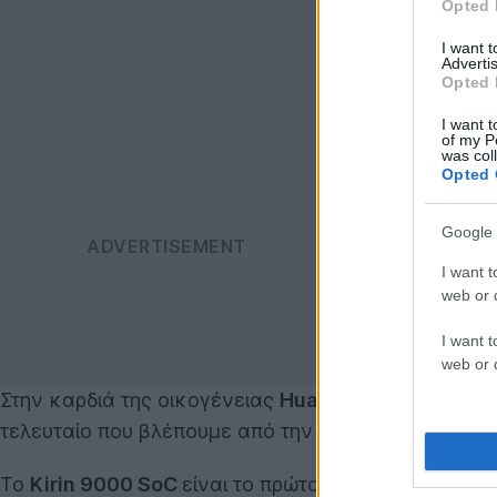
Opted 
I want 
Advertis
Opted 
I want t
of my P
was col
Opted 
Google 
I want t
web or d
I want t
web or d
Στην καρδιά της οικογένειας
Huawei Mate 40
βρίσκ
τελευταίο που βλέπουμε από την εταιρεία λόγω των
Το
Kirin 9000 SoC
είναι το πρώτο mobile chipset 