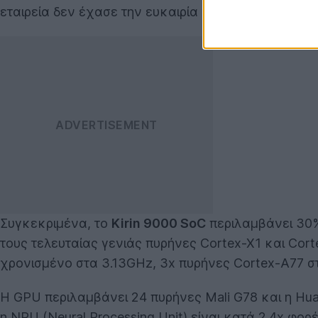
εταιρεία δεν έχασε την ευκαιρία να το συγκρίνει στα
Συγκεκριμένα, το
Kirin 9000 SoC
περιλαμβάνει 30%
τους τελευταίας γενιάς πυρήνες Cortex-X1 και Cor
χρονισμένο στα 3.13GHz, 3x πυρήνες Cortex-A77 σ
Η GPU περιλαμβάνει 24 πυρήνες Mali G78 και η Hu
η NPU (Neural Processing Unit) είναι κατά 2.4x φ