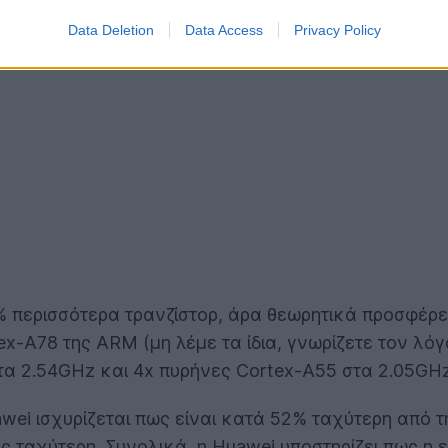
 ίσια με το A14 Bionic που χρησιμοποιεί η Apple στα 
Data Deletion
Data Access
Privacy Policy
 περισσότερα τρανζίστορ, άρα θεωρητικά προσφέρει
tex-A78 της ARM (μη λέμε τα ίδια, γνωρίζετε τον λ
τα 2.54GHz και 4x πυρήνες Cortex-A55 στα 2.05GHz
awei ισχυρίζεται πως είναι κατά 52% ταχύτερη από
ορές ταχύτερη. Συνολικά, η Huawei υποστηρίζει πως