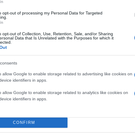
In
to opt-out of processing my Personal Data for Targeted
ing.
In
o opt-out of Collection, Use, Retention, Sale, and/or Sharing
ersonal Data that Is Unrelated with the Purposes for which it
lected.
Out
consents
o allow Google to enable storage related to advertising like cookies on
evice identifiers in apps.
o allow Google to enable storage related to analytics like cookies on
evice identifiers in apps.
εται το νέο
Kirin 9000 SoC
(9000E για το “απλό"
Ma
 κυρώσεων που της έχουν επιβληθεί από τις ΗΠΑ.
CONFIRM
στον κόσμο που έχει κατασκευαστεί σε κλίμακα 5nm 