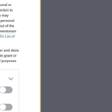
sonal or
ection to
ou may
 personal
out of the
 downstream
B’s List of
er and store
to grant or
ed purposes