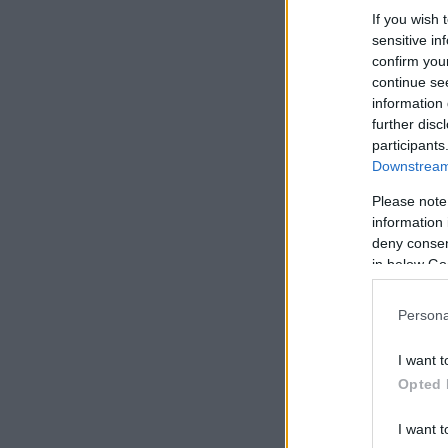
If you wish 
sensitive in
confirm you
continue se
information 
further disc
participants
Downstream 
Please note
information 
deny consent
in below Go
Persona
I want t
Opted 
I want t