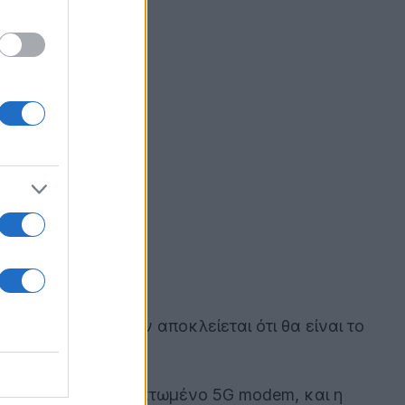
te 40
), το οποίο δεν αποκλείεται ότι θα είναι το
και διαθέτει ενσωματωμένο 5G modem, και η