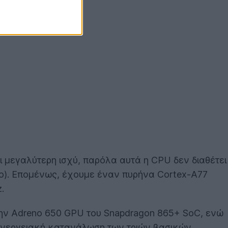
iPhone 12.
 μεγαλύτερη ισχύ, παρόλα αυτά η CPU δεν διαθέτει
όγο). Επομένως, έχουμε έναν πυρήνα Cortex-A77
.
 την Adreno 650 GPU του Snapdragon 865+ SoC, ενώ
 η ενεργειακή κατανάλωση των τριών βασικών