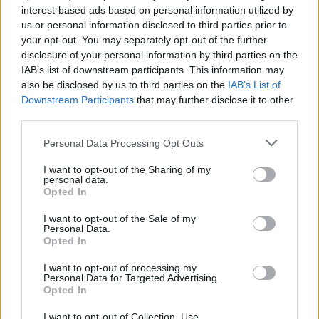
interest-based ads based on personal information utilized by
us or personal information disclosed to third parties prior to
your opt-out. You may separately opt-out of the further
disclosure of your personal information by third parties on the
IAB’s list of downstream participants. This information may
also be disclosed by us to third parties on the
IAB’s List of
Downstream Participants
that may further disclose it to other
third parties.
Please note that this website/app uses one or more Google
Personal Data Processing Opt Outs
Παρόλα αυτά, η ιστοσελίδα AsiaToday φέρνει στο
services and may gather and store information including but
προσκήνιο το LG Optimus G με πραγματικά
not limited to your visit or usage behaviour. You may click to
I want to opt-out of the Sharing of my
personal data.
grant or deny consent to Google and its third-party tags to
εντυπωσιακά χαρακτηριστικά, ενώ μία διαρροή από
Opted In
use your data for below specified purposes in below Google
χρονοδιάγραμμα της DoCoMo κάνει λόγο για συσκευή
consent section.
I want to opt-out of the Sale of my
Optimus Nexus που μας βάζει σε σκέψεις για τη
Personal Data.
Opted In
χτεσινή διαρροή του
επόμενου Galaxy Nexus
.
I want to opt-out of processing my
Ας δούμε, όμως, τα χαρακτηριστικά του LG Optimus
Personal Data for Targeted Advertising.
Opted In
G, το οποίο δεν αποκλείεται ότι είναι η ίδια συσκευή
με το Optimus Nexus:
I want to opt-out of Collection, Use,