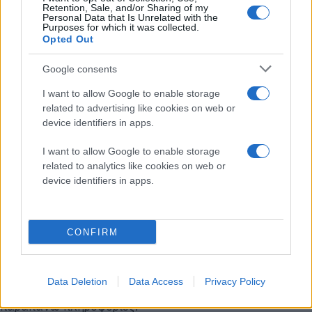
Retention, Sale, and/or Sharing of my
Personal Data that Is Unrelated with the
LG Optimus G
Purposes for which it was collected.
Opted Out
Οθόνη 4.7'' IPS True HD
Google consents
Επεξεργαστής quad-core
I want to allow Google to enable storage
Μνήμη RAM 2GB
related to advertising like cookies on web or
device identifiers in apps.
Κάμερα 13MP
I want to allow Google to enable storage
Voice over LTE (VoLTE)
related to analytics like cookies on web or
Λειτουργικό σύστημα
Android 4.0 ICS
με Optimus
device identifiers in apps.
UI 3.0
Σύμφωνα με το
AsiaToday
, το LG Optimus G
CONFIRM
αναμένεται ότι θα κυκλοφορήσει μέσα στο
Σεπτέμβριο στη Νότια Κορέα, χωρίς να γίνεται
αναφορά για διάθεση του σε άλλες αγορές. Υπομονή
Data Deletion
Data Access
Privacy Policy
μερικές ημέρες για να δούμε αν θα επαληθευτούν οι
παραπάνω πληροφορίες.