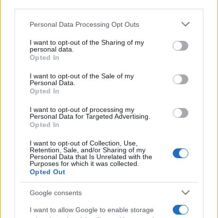
third parties.
Please note that this website/app uses one or more Google
Personal Data Processing Opt Outs
services and may gather and store information including but
not limited to your visit or usage behaviour. You may click to
I want to opt-out of the Sharing of my
personal data.
grant or deny consent to Google and its third-party tags to
Opted In
use your data for below specified purposes in below Google
consent section.
I want to opt-out of the Sale of my
Personal Data.
Opted In
I want to opt-out of processing my
Personal Data for Targeted Advertising.
Opted In
I want to opt-out of Collection, Use,
Retention, Sale, and/or Sharing of my
Personal Data that Is Unrelated with the
Purposes for which it was collected.
Opted Out
Google consents
Πέρα από τη μοναδική απόδοση ήχου, συνδέοντας
I want to allow Google to enable storage
δύο XBOOM Go PL7 στην LG
τηλεόρασή τους
, οι