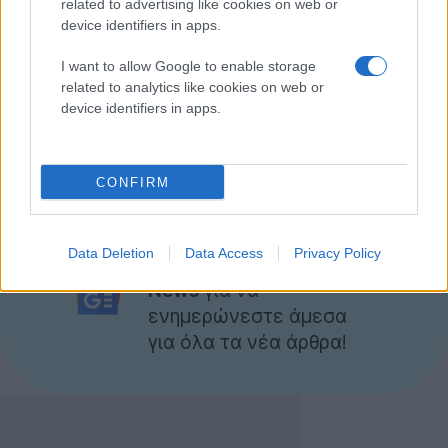
related to advertising like cookies on web or
χρήστες μπορούν να απολαύσουν, εύκολα και
device identifiers in apps.
γρήγορα, μια μοναδική
surround sound
εμπειρία στο
I want to allow Google to enable storage
σπίτι.
related to analytics like cookies on web or
device identifiers in apps.
Τέλος, το
XBOOM Go PL7
είναι συμβατό με τις
εφαρμογές
Google Assistant
και
Siri
για έλεγχο της
συσκευής μέσω
φωνητικών εντολών
.
CONFIRM
Ακολουθήστε το
Data Deletion
Data Access
Privacy Policy
Techgear.gr στο Google
News
για να
ενημερώνεστε άμεσα
για όλα τα νέα άρθρα!