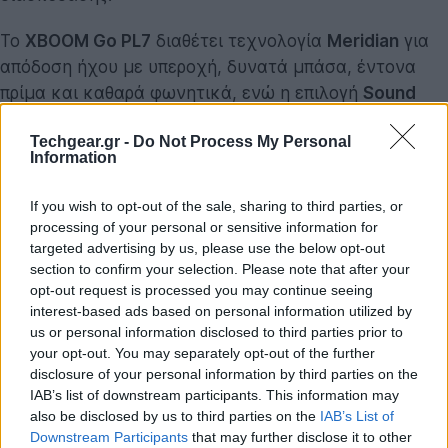
Το
ΧΒΟΟΜ Go PL7
διαθέτει τεχνολογία
Meridian
για
απόδοση ήχου με υπεροχή, δυνατά μπάσα, έντονα
πρίμα και καθαρά φωνητικά, ενώ η επιλογή
Sound
Boost
διευρύνει το πεδίο του ήχου με το πάτημα ενός
Techgear.gr -
Do Not Process My Personal
κουμπιού για ακόμα μεγαλύτερη ένταση. Παράλληλα,
Information
προσφέρει
ισχύ ήχου 30 watt
και
μπάσο διπλής
δράσης
χάρη στα
πλαϊνά γούφερ
με ειδικό φωτισμό
If you wish to opt-out of the sale, sharing to third parties, or
LED
που αλλάζει ανάλογα με το τραγούδι. Επιπλέον, η
processing of your personal or sensitive information for
διάρκεια της μπαταρίας φτάνει τις 24 ώρες, δίνοντας
targeted advertising by us, please use the below opt-out
section to confirm your selection. Please note that after your
στους χρήστες την ελευθερία να απολαμβάνουν τη
opt-out request is processed you may continue seeing
μουσική όπου κι αν βρίσκονται, χωρίς να ανησυχούν
interest-based ads based on personal information utilized by
για τη φόρτιση του ηχείου.
us or personal information disclosed to third parties prior to
your opt-out. You may separately opt-out of the further
disclosure of your personal information by third parties on the
IAB’s list of downstream participants. This information may
also be disclosed by us to third parties on the
IAB’s List of
Downstream Participants
that may further disclose it to other