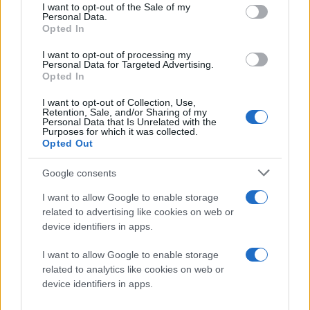
consent section.
I want to opt-out of the Sale of my
Μνήμη RAM έως 2GB
Personal Data.
Opted In
Αποθηκευτικός χώρος 2GB
I want to opt-out of processing my
2x υποδοχές για drive
Personal Data for Targeted Advertising.
Opted In
Υποδοχή κάρτας PCIe
I want to opt-out of Collection, Use,
Θύρα RS232 COM
Retention, Sale, and/or Sharing of my
Personal Data that Is Unrelated with the
Purposes for which it was collected.
Gigabit Ethernet
Opted Out
6x θύρες USB
Google consents
Υποδοχές VGA, DVI, audio in/out
I want to allow Google to enable storage
Κοστίζει
€340
και μπορείτε να το παραγγείλετε από
related to advertising like cookies on web or
την
ιστοσελίδα
της εταιρίας.
device identifiers in apps.
I want to allow Google to enable storage
related to analytics like cookies on web or
device identifiers in apps.