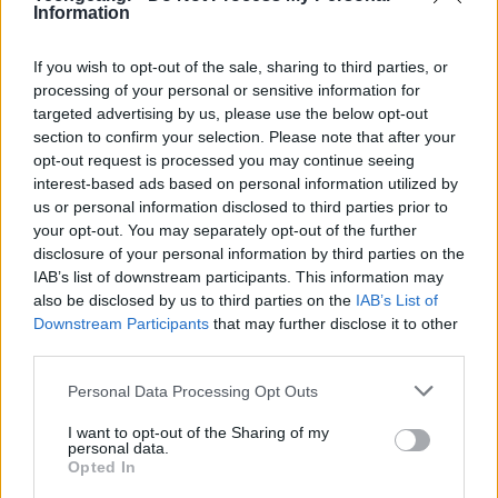
Information
If you wish to opt-out of the sale, sharing to third parties, or
processing of your personal or sensitive information for
targeted advertising by us, please use the below opt-out
section to confirm your selection. Please note that after your
opt-out request is processed you may continue seeing
interest-based ads based on personal information utilized by
us or personal information disclosed to third parties prior to
Πρόκειται για ένα
mini dekstop
(23.5 x 23.6 x 5.5 cm)
your opt-out. You may separately opt-out of the further
disclosure of your personal information by third parties on the
με λειτουργικό σύστημα βασισμένο στο
Linux Ubuntu
IAB’s list of downstream participants. This information may
OS
και επεξεργαστή
Intel Atom N270 1.6GHz
, ο
also be disclosed by us to third parties on the
IAB’s List of
σχεδιασμός του οποίου δε περιλαμβάνει ανεμιστήρα,
Downstream Participants
that may further disclose it to other
άρα είναι πρακτικά
αθόρυβο
.
third parties.
Please note that this website/app uses one or more Google
Personal Data Processing Opt Outs
Αναλυτικά τα χαρακτηριστικά του:
services and may gather and store information including but
not limited to your visit or usage behaviour. You may click to
I want to opt-out of the Sharing of my
Επεξεργαστής
Intel Atom N270
1.6GHz
personal data.
grant or deny consent to Google and its third-party tags to
Opted In
use your data for below specified purposes in below Google
Κάρτα γραφικών
Intel GMA 950