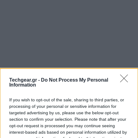
Techgear.gr -
Do Not Process My Personal
Information
Αναρωτηθήκατε ποτέ πως θα μπορούσε να ακούγεται
ο Ήλιος; Ο Robert Alexander, ειδικός στην ανάλυση
If you wish to opt-out of the sale, sharing to third parties, or
υπερήχων και τη μετατροπή αριθμών σε ήχους και
processing of your personal or sensitive information for
μουσική, συγκέντρωσε δεδομένα από το SOHO (Solar
targeted advertising by us, please use the below opt-out
Heliospheric Observatory, διαστημικό σκάφος των
section to confirm your selection. Please note that after your
opt-out request is processed you may continue seeing
NASA
-ESA σε τροχιά ανάμεσα στη Γη και τον Ήλιο)
interest-based ads based on personal information utilized by
και μετέτρεψε τις ηλιακές εκλάμψεις σε ανθρώπινη