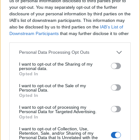
us or personal information disclosed to third parties prior to
χορωδία, την περιστροφή του Ήλιου σε ρυθμό tribal
your opt-out. You may separately opt-out of the further
και κατόρθωσε να εντοπίσει μια περιοδική βοή
disclosure of your personal information by third parties on the
IAB’s list of downstream participants. This information may
διάρκειας 27 ημερών, δηλαδή ίδιας διάρκειας με την
also be disclosed by us to third parties on the
IAB’s List of
περιστροφή του Ηλίου.
Downstream Participants
that may further disclose it to other
third parties.
Please note that this website/app uses one or more Google
Personal Data Processing Opt Outs
services and may gather and store information including but
not limited to your visit or usage behaviour. You may click to
I want to opt-out of the Sharing of my
personal data.
grant or deny consent to Google and its third-party tags to
Opted In
use your data for below specified purposes in below Google
consent section.
I want to opt-out of the Sale of my
Personal Data.
Opted In
I want to opt-out of processing my
Personal Data for Targeted Advertising.
Opted In
Αξίζει να αφιερώσετε λίγο χρόνο για να
I want to opt-out of Collection, Use,
παρακολουθήσετε το πολύ ενδιαφέρον video με τον
Retention, Sale, and/or Sharing of my
Alexander να εξηγεί τον τρόπο:
Personal Data that Is Unrelated with the