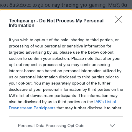
και διπλάσια ισχύ σε
ray tracing
για gaming. Μαζί θα
κυκλοφορήσουν και οι επιλογές G1-Premium και G1-
Pro, με τη γκάμα να προσαρμόζεται στις διαφορετικές
Techgear.gr -
Do Not Process My Personal
Information
ανάγκες των κατασκευαστών συσκευών.
If you wish to opt-out of the sale, sharing to third parties, or
Αξιοσημείωτο είναι ότι η
Arm
εξακολουθεί να δίνει
processing of your personal or sensitive information for
πρωταγωνιστικό ρόλο στους CPU ως «καθολική
targeted advertising by us, please use the below opt-out
μηχανή AI». Παρόλο που οι NPU αρχίζουν να
section to confirm your selection. Please note that after your
κερδίζουν έδαφος σε PC chips, η εταιρεία θεωρεί ότι η
opt-out request is processed you may continue seeing
interest-based ads based on personal information utilized by
έλλειψη τυποποίησης στις μονάδες αυτές καθιστά
us or personal information disclosed to third parties prior to
τους CPU πιο αξιόπιστη λύση για την ενσωμάτωση
your opt-out. You may separately opt-out of the further
τεχνητής νοημοσύνης. Με άλλα λόγια, η Arm προωθεί
disclosure of your personal information by third parties on the
το Lumex ως πλατφόρμα ικανή να αναλάβει όλες τις
IAB’s list of downstream participants. This information may
also be disclosed by us to third parties on the
IAB’s List of
απαιτήσεις χωρίς να χρειάζονται εξειδικευμένες
Downstream Participants
that may further disclose it to other
μονάδες.
third parties.
Please note that this website/app uses one or more Google
Personal Data Processing Opt Outs
services and may gather and store information including but