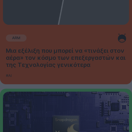
ARM
Μια εξέλιξη που μπορεί να «τινάξει στον
αέρα» τον κόσμο των επεξεργαστών και
της Τεχνολογίας γενικότερα
#AI