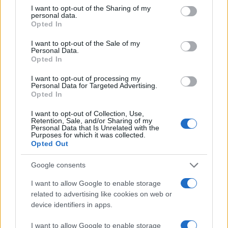
not limited to your visit or usage behaviour. You may click to
I want to opt-out of the Sharing of my
personal data.
grant or deny consent to Google and its third-party tags to
Opted In
use your data for below specified purposes in below Google
consent section.
I want to opt-out of the Sale of my
Personal Data.
Opted In
I want to opt-out of processing my
Personal Data for Targeted Advertising.
Opted In
I want to opt-out of Collection, Use,
Η στρατηγική της εταιρείας δεν περιορίζεται μόνο στο
Retention, Sale, and/or Sharing of my
hardware
. Μαζί με το Lumex λανσάρεται και μια
Personal Data that Is Unrelated with the
Purposes for which it was collected.
ολοκληρωμένη πλατφόρμα λογισμικού, πλήρως
Opted Out
συμβατή με το
Android 16
. Σε αυτήν περιλαμβάνονται
Google consents
οι βιβλιοθήκες KleidiAI, που αξιοποιούν τις νέες
δυνατότητες SME2, καθώς και εργαλεία τηλεμετρίας
I want to allow Google to enable storage
που βοηθούν τους developers να μετρούν την
related to advertising like cookies on web or
device identifiers in apps.
απόδοση και να εντοπίζουν πιθανά σημεία
συμφόρησης. Με αυτόν τον τρόπο, η Arm επιτρέπει
I want to allow Google to enable storage