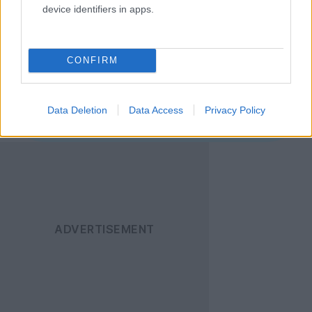
device identifiers in apps.
Ακολουθήστε το
Techgear.gr στο Google
CONFIRM
News
για να
ενημερώνεστε άμεσα
για όλα τα νέα άρθρα!
Data Deletion
Data Access
Privacy Policy