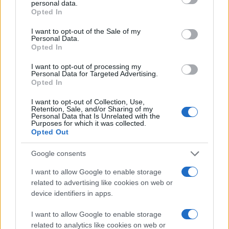
personal data.
grant or deny consent to Google and its third-party tags to
Opted In
use your data for below specified purposes in below Google
consent section.
I want to opt-out of the Sale of my
Personal Data.
Opted In
I want to opt-out of processing my
Personal Data for Targeted Advertising.
Opted In
I want to opt-out of Collection, Use,
Σύμφωνα με τους New York Times η Microsoft θα
Retention, Sale, and/or Sharing of my
Personal Data that Is Unrelated with the
λάβει το ποσό των $300 εκατομμυρίων για το 50 τοις
Purposes for which it was collected.
εκατό του μεριδίου της και το NBC θα έχει τον πλήρη
Opted Out
έλεγχο του MSNBC που θα μετονομαστεί σε
Google consents
NBCNews.com. Ταυτόχρονα, η Microsoft έχει
δεσμευτεί ότι θα συνεχίσει να προβάλει περιεχόμενο
I want to allow Google to enable storage
related to advertising like cookies on web or
από την ιστοσελίδα μέσω του MSN αλλά όχι
device identifiers in apps.
απαραίτητα σε αποκλειστικότητα.
I want to allow Google to enable storage
[via
AllThingsD
]
related to analytics like cookies on web or