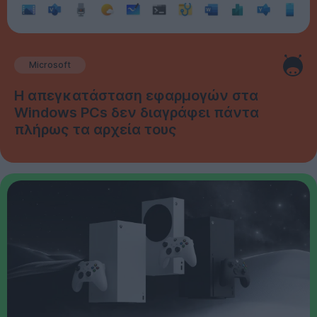
Microsoft
Η απεγκατάσταση εφαρμογών στα
Windows PCs δεν διαγράφει πάντα
πλήρως τα αρχεία τους