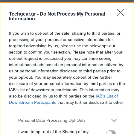
Techgear.gr -
Do Not Process My Personal
Information
If you wish to opt-out of the sale, sharing to third parties, or
processing of your personal or sensitive information for
targeted advertising by us, please use the below opt-out
section to confirm your selection. Please note that after your
opt-out request is processed you may continue seeing
interest-based ads based on personal information utilized by
us or personal information disclosed to third parties prior to
your opt-out. You may separately opt-out of the further
Microsoft και NBC ανακοίνωσαν και επίσημα το τέλος
disclosure of your personal information by third parties on the
IAB’s list of downstream participants. This information may
της συνεργασίας τους που είχε ξεκινήσει για πρώτη
also be disclosed by us to third parties on the
IAB’s List of
φορά το 1996 όταν το NBC ανήκε στην GE και η
Downstream Participants
that may further disclose it to other
Microsoft
ήταν στις δόξες της.
third parties.
Please note that this website/app uses one or more Google
Personal Data Processing Opt Outs
services and may gather and store information including but
not limited to your visit or usage behaviour. You may click to
I want to opt-out of the Sharing of my