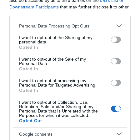
also be disclosed by us to third parties on the
IAB’s List of
Downstream Participants
that may further disclose it to other
δεν είναι απλώς άλλη μια κάρτα γραφικών, αλλά ένα
third parties.
ολοκληρωμένο SoC που συνδυάζει ARM επεξεργαστή
και κάρτα γραφικών Blackwell. Αυτή η αρχιτεκτονική
Please note that this website/app uses one or more Google
Personal Data Processing Opt Outs
services and may gather and store information including but
επιτρέπει στη Microsoft να εξοπλίσει το laptop με έως
not limited to your visit or usage behaviour. You may click to
I want to opt-out of the Sharing of my
και 128GB ενοποιημένης μνήμης (Unified Memory).
personal data.
grant or deny consent to Google and its third-party tags to
Opted In
use your data for below specified purposes in below Google
Η δυναμική κατανομή της μνήμης εξαλείφει τα
consent section.
I want to opt-out of the Sale of my
bottlenecks μεταξύ CPU και GPU, καθώς το
Personal Data.
Opted In
λειτουργικό σύστημα και οι εφαρμογές έχουν άμεση
πρόσβαση στο ίδιο pool μνήμης. Αυτό μεταφράζεται
I want to opt-out of processing my
Personal Data for Targeted Advertising.
πρακτικά στη δυνατότητα ταυτόχρονης επεξεργασίας
Opted In
3D rendering, εκτέλεσης πολλαπλών workflows και
I want to opt-out of Collection, Use,
τοπικού «τρεξίματος» LLMs (Large Language Models)
Retention, Sale, and/or Sharing of my
μεγέθους έως και 120 δισεκατομμυρίων παραμέτρων,
Personal Data that Is Unrelated with the
Purposes for which it was collected.
χωρίς η συσκευή να καταφεύγει στο cloud.
Opted Out
Παράλληλα, το σύστημα προσφέρει πλήρη υποστήριξη
Google consents
CUDA, επιτρέποντας στους AI developers να